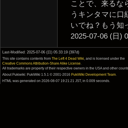
ことで、来るなら
うキンタマに口
いでね？もう知っ
2025-07-06 (日) 0
Last-Modified: 2025-07-06 (日) 05:33:19 (397d)
This site contains contents from
The Left 4 Dead Wiki
, and is licensed under the
Creative Commons Attribution-Share Alike License
.
All trademarks are property of their respective owners in the USA and other countr
About Pukiwiki: PukiWiki 1.5.1 © 2001-2016
PukiWiki Development Team
.
HTML was generated on
2026-08-07 19:21:21 JST
, in 0.009 seconds.