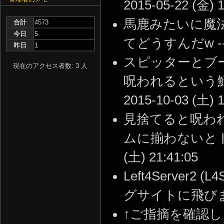
2015-05-22 (金) 1
馬鹿みたいに魔
合計
4573
今日
5
てどうすんだw -- 20
昨日
1
スピッターとブ
現在のアクセス者数: 3 人
呪われるという鯖
2015-10-03 (土) 1
見捨てると呪わ
ムに揃わないとトラ
(土) 21:41:05
Left4Server
グサイトに飛びます --
↑ご指摘を確認