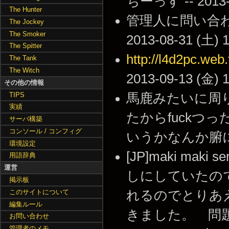
ちーっす -- 2013-0
The Hunter
管理人に問い合わ
The Jockey
The Smoker
2013-08-31 (土) 1
The Spitter
http://l4d2pc.web
The Tank
The Witch
2013-09-13 (金) 1
その他の情報
TIPS
馬鹿みたいに周
実績
たからfuckつ
サーバ構築
コンソール / コンフィグ
いうかなんか腑に落ちねえ
環境設定
[JP]maki m
用語辞典
運営
しにしていたの
掲示板
このサイトについて
れるのでとりあ
編集ルール
きました。 問題
お問い合わせ
管理者のメモ