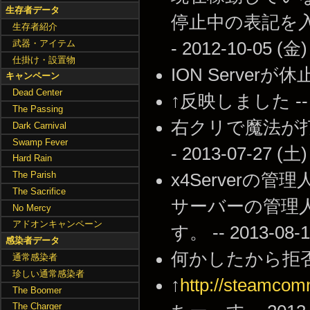
生存者データ
停止中の表記を
生存者紹介
武器・アイテム
- 2012-10-05 (金)
仕掛け・設置物
ION Serverが休止
キャンペーン
Dead Center
↑反映しました -- 20
The Passing
右クリで魔法が
Dark Carnival
Swamp Fever
- 2013-07-27 (土)
Hard Rain
The Parish
x4Server
The Sacrifice
サーバーの管理
No Mercy
アドオンキャンペーン
す。 -- 2013-08-1
感染者データ
何かしたから拒否されて
通常感染者
珍しい通常感染者
↑
http://steamcom
The Boomer
The Charger