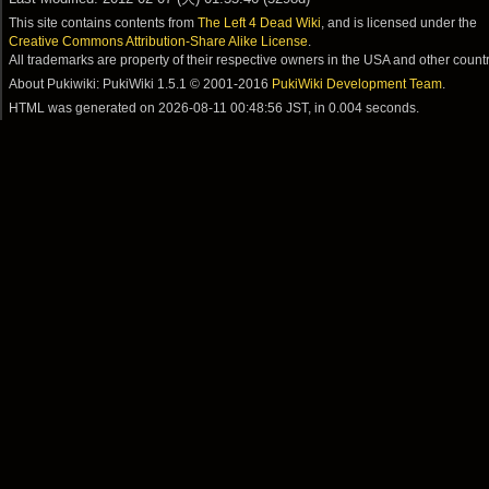
This site contains contents from
The Left 4 Dead Wiki
, and is licensed under the
Creative Commons Attribution-Share Alike License
.
All trademarks are property of their respective owners in the USA and other countr
About Pukiwiki: PukiWiki 1.5.1 © 2001-2016
PukiWiki Development Team
.
HTML was generated on
2026-08-11 00:48:56 JST
, in 0.004 seconds.