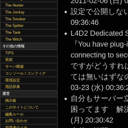
2011-02-06 (日) 0
The Hunter
設定で公開しないにし
The Jockey
The Smoker
09:36:46
The Spitter
L4D2 Dedic
The Tank
The Witch
『You have piug-in
その他の情報
TIPS
connecting 
実績
ですがどうすればい
サーバ構築
コンソール / コンフィグ
ては無いはずなの
環境設定
03-23 (水) 00:36:
用語辞典
運営
自分もサーバー
掲示板
このサイトについて
困ってます 解決法
編集ルール
(月) 20:30:42
お問い合わせ
管理者のメモ