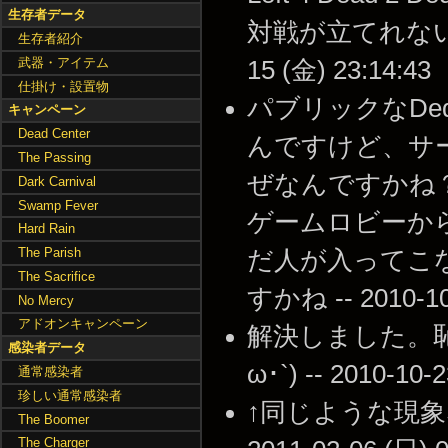
生存者データ
対戦が立てれないの
生存者紹介
武器・アイテム
15 (金) 23:14:43
仕掛け・設置物
パブリックなDed
キャンペーン
Dead Center
んですけど、サ
The Passing
ぜなんですかね？a
Dark Carnival
Swamp Fever
ゲームロビーか
Hard Rain
The Parish
だ人が入ってこ
The Sacrifice
すかね -- 2010-10-
No Mercy
アドオンキャンペーン
解決しました。
感染者データ
ω･`) -- 2010-10-
通常感染者
珍しい通常感染者
↑同じような現象
The Boomer
The Charger