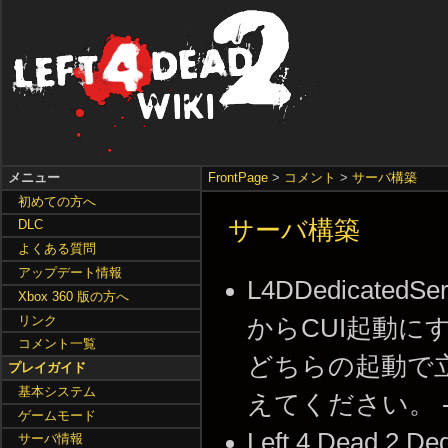
メニュー
FrontPage
>
コメント
>
サーバ構築
初めての方へ
サーバ構築
DLC
よくある質問
アップデート情報
L4DDedicat
Xbox 360 版の方へ
リンク
からCUI起動
コメント一覧
どちらの起動で
プレイガイド
基本システム
えてください。 -- 6号
ゲームモード
Left 4 Dead 
サーバ情報