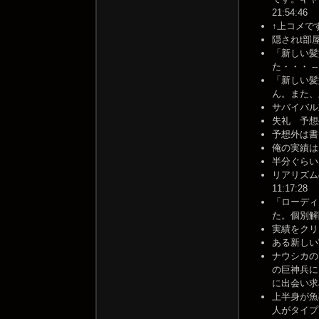
21:54:46
↑上コメです
隠されt部屋は近
「新しい髪
た・・・ -- 2
「新しい髪
ん。また、上
サバイバル対戦
失礼 予想外 で
予想外は書いてあ
俺の実績は1
半分ぐらいな
リアリズムの
11:17:28
「ローディ
た。個別解除
実績をクリアし
ある新しい実績
ナウシカの
の巨神兵に
に出会い求め
上半身が魚
人がタイプ