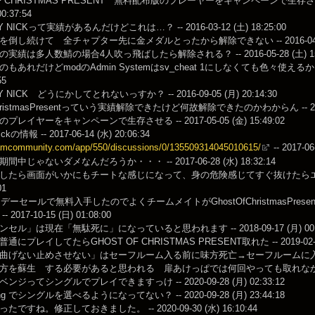
OF CHRISTMAS PRESENT 無料配布版のプレーヤーをキャンペーンで生存
00:37:54
Y NICKって実績があるんだけどこれは…？ -- 2016-03-12 (土) 18:25:00
倒し続けて 全チャプター先に金メダルとったから解除できない -- 2016-04-24 (
実績は多人数鯖の場合4人吹っ飛ばしたら解除される？ -- 2016-05-28 (土) 15:
もあれだけどmodのAdmin Systemはsv_cheat 1にしなくても色々使えるから
55
Y NICK どうにかしてとれないっすか？ -- 2016-09-05 (月) 20:14:30
ChristmasPresentっていう実績解除できたけど何故解除できたのかわからん -- 2016-11
レイヤーをキャンペーンで生存させる -- 2017-05-05 (金) 15:49:02
ickの情報 -- 2017-06-14 (水) 20:06:34
eamcommunity.com/app/550/discussions/0/135509314045010615/
-- 2017-06
中じゃないダメなんだろうか・・・ -- 2017-06-28 (水) 18:32:14
したら画面がいかにもチートな感じになって、身の危険感じてすぐ抜けたらエラー→実
01
リデーセールで無料入手したのでよくチームメイトがGhostOfChristmasP
2017-10-15 (日) 01:08:00
セル」は現在「無駄死に」になっていると思われます -- 2018-09-17 (月) 00:1
にプレイしてたらGHOST OF CHRISTMAS PRESENT取れた -- 2019-02-12 (
曲げない止めさせない」はセーフルーム入る前に味方死亡→セーフルームに入
を蘇生 する必要があると思われる 扉あけっぱでは何回やっても取れなかった 誰か追証求む
ジってシングルでプレイできますっけ -- 2020-09-28 (月) 02:33:12
nding でシングルを選べるようになってない？ -- 2020-09-28 (月) 23:44:18
ですね。修正しておきました。 -- 2020-09-30 (水) 16:10:44