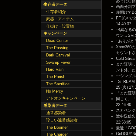
あったら指摘お願
生存者データ
画面分割プラ
生存者紹介
扉開けてBo
FFダメで
武器・アイテム
14:40:37
仕掛け・設置物
↑4異なる
キャンペーン
ウン→SRに入
Dead Center
↑ありがとう
Xbox36
The Passing
カウントされた
Dark Carnival
Cold St
Swamp Fever
まだ証明し
Hard Rain
ント外。ただし
↑↑シングルだ
The Parish
↑STREA
The Sacrifice
25 (火) 17:
No Mercy
「まだ証明し
アドオンキャンペーン
同じく、「
22:46:40
感染者データ
スカベンジの港] 
通常感染者
途中送信失
珍しい通常感染者
22:58:05
The Boomer
最近「GOOD
GoDGUY
The Charger