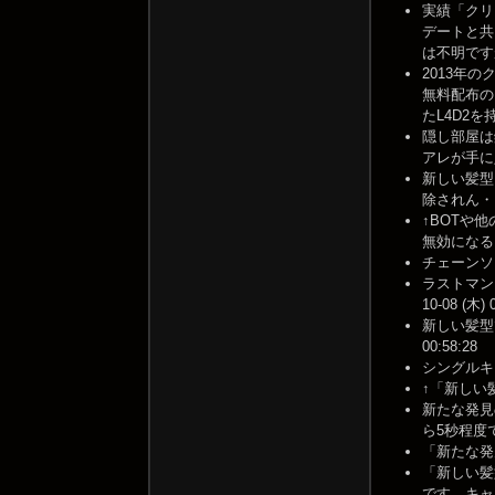
実績「クリ
デートと共
は不明ですが… 
2013年
無料配布の
たL4D2を
隠し部屋は
アレが手に入りま
新しい髪型
除されん・・・ 
↑BOTや
無効になるとか..
チェーンソー
ラストマン
10-08 (木) 
新しい髪型で
00:58:28
シングルキャ
↑「新しい髪型
新たな発見
ら5秒程度で
「新たな発見
「新しい髪
です。キャン