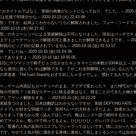
がタイトルではなく、実績の画像がヒントになっており、でした。 -- 2020-10-13 (
接で50発分かな -- 2020-10-13 (火) 22:43:08
型」ですが、結局よくわからないうちに解除されました。フォー・ソードマン 
020-10-15 (木) 00:27:42
型」のチェーンソーによる実績解除は不可になりました。現在はパッチでチ
でミューテーションで解除不可と書きましたが解除できるようです。 -- 2020-10-15
のビッグ10が記載されていません -- 2020-10-16 (金) 01:53:57
したね -- 2020-10-16 (金) 01:54:38
りますよ -- 2020-10-16 (金) 19:05:05
日にケツマンコで精子ピョコ出させたキンタマーニの本数が100本以上 -- 2021-02-2
ら適当に遊んでいれば解除できる てかこれ全部解除した人はいるんだろうか -- ふるふる 
求道者、The Last Standをおすすめしちゃダメでしょ。慣れてる人でもたまに全滅
ー」ゲーム内表記もローディーのまま。アプデで変わった？ またNPCが一
の可能性？（全員がステージに残る必要はなく、残ることのできた人物が解除される？）要検証
てゲット解除をする。 -- 2023-03-15 (水) 19:22:29
見つけました。日本語翻訳はわからないですが、実績:DEFYING FATE -- 2023-11
イメプレが好きな58歳でっす。気持ちいーの大好きっ子だよぉ。拙者がユパ
なりきって後ろから突っ込んでほしーの。俺はヒンズー語で絶叫するからさ
てマッスル。青い汁で待ってるよぉ。ひひひひひ。クレバスクレバス。 -- 2023-11-2
の、普通の人魚の反対のコスプレでシャブってほしいです。陸に上がった魚
です。やがて人魚が陸に適合する身体に進化して犯しまくるシーンでは自分