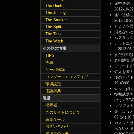
途中送信し
The Hunter
2012-10-29
The Jockey
途中送信し
The Smoker
2012-10-29
ＨＤＤを買い
The Spitter
消えないと思
The Tank
ムスタッシオ
The Witch
デットエア
その他の情報
-- 2013-05-
まだ証明は生
TIPS
真剣勝負 過疎
実績
アワードが入
サーバ構築
灯火を運ぶ者 
コンソール / コンフィグ
漢のカイトの
19:43:00
環境設定
valve gi
用語辞典
投擲武器を
運営
けて / BEA
掲示板
マジでスカベ
楽しようと
このサイトについて
02 (火) 10:
編集ルール
カスタムサ
お問い合わせ
らないとまだ証
管理者のメモ