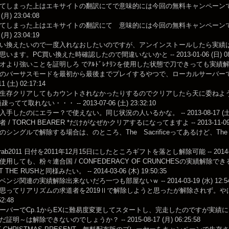
てしまった上はエキサイトの翻訳にてで意味的には今回の無料キャンペーンで
 (月) 23:04:08
てしまった上はエキサイトの翻訳にて 意味的には今回の無料キャンペーンで
 (月) 23:04:19
換えたいので一度入れなおしたいのですが、アンインストールしたら実績は消えちゃいますか？
います。PC買い換えた時確認したので間違いないかと -- 2013-01-06 (日) 08:
より強いことを証明しろ でｱﾙﾄﾞﾚﾅﾘﾝを使用した状態で刀できっても実績解除ならず… --
のバーサスモードを最初から最後までプレイするやつで、ローカルサーバー
11 (土) 02:17:14
存クリアしてもカウントされなかったりするのでクリアしたら天に委ねよう -- 2013-0
ってて取れない・・・ -- 2013-07-06 (土) 23:32:10
手したのにエラー？で使えない。同じ状況の人いるかな。 -- 2013-08-17 (土) 1
/ TORCH BEARER *だけがなぜかクリアするになってますよ -- 2013-11-09 (土
シングルで解除する場合は、のところ、The Sacrificeってあるけど、The Passi
ft grab2011 日付を2011年12月15日にしたところギフトを落とし解除可能 -- 2014-01-
使用しても、粉々連合国 / CONFEDERACY OF CRUNCHESの実績
T THE RUSHと同様みたい。 -- 2014-03-06 (木) 19:50:35
ンジ関連の実績解除出来ないだろ一つも部屋ないｗ -- 2014-03-19 (水) 12:54
思ってリアリズムの求道者を2019Ⅱで解除しようと思ったが解除されず。やはりちゃ
52:48
ーバーでCp.1からEXに難易度変更してスタートし、完走したのですが実績
明～は解除できないのでしょうか？ -- 2015-08-17 (月) 06:25:58