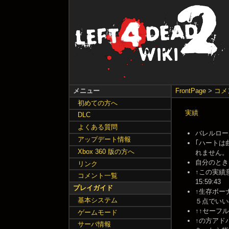
メニュー
FrontPage
>
コメ
初めての方へ
実績
DLC
よくある質問
バレルロール
アップデート情報
｢ハートは
Xbox 360 版の方へ
れません。どな
自分のときは
リンク
↑この実績意
コメント一覧
15:59:43
プレイガイド
↑生存ボー
基本システム
５点でいいのかな
↑↑セーフル
ゲームモード
↑の方アド
サーバ情報