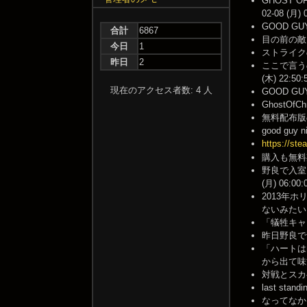
GHOST 
02-08 (月) 
GOOD GU
合計
6867
目の前の敵を
今日
1
ストライクの
昨日
2
ここで言うの
(木) 22:50:
現在のアクセス者数: 4 人
GOOD GU
GhostOf
無料配布版のプ
good guy n
https://st
購入も無料期間
野良で入室
(月) 06:00:
2013年ホ
ないみたい -- 
「犠牲キャン
昨日野良で普通
「ハートは
から出て味方
対戦とスカベン
last sta
なってなかった