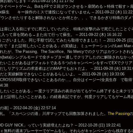
いします -- 2011-09-22 (木) 11:17:52
イベートゲーム。BotをFFで２回ダウンさせる＞扉閉める＞特殊で殺す＞扉開けて -- 20
t蘇生 キー操作のミスで連投になってすいません -- 2011-09-22 (木) 11:22:
ダウンさせたりすると解除されないとか何とか、、、できるかぎり特殊のダメでダウンさせ
のは扉に入る前にすでに死亡していたのと、特殊の攻撃のみで死亡したことぐ
って扉を閉める→また出て行って蘇生。 -- 2011-09-22 (木) 16:16:22
ございました。同じ手順で試してみたら取得できました！ -- 2011-09-25 (日) 01
0の方で「まだ証明したいことがある」の実績は、ミューテーションのLast Man o
が、The Passing、The Sacrifice、No Mercyでのクリアはカウントされなかった。 
ream(beta)シングルモードで全チャプター通しでクリアしたのに解除されなかった。Coopで
たいことがあるはデフォルトである５つのキャンペーンをすべてEXでクリ
リアリズムの求道者はどのMAPでもおｋだよ。 -- 2011-09-28 (水) 19:31:
と実績解除できないことがあるらしいよ。 -- 2011-09-28 (水) 19:33:06
M CROSSER取得できないことあるのか…。自分はイージー/全員生存 で取得でき
34:38
たいことがある」一度クリア済みの表示が出てもゲーム終了すると未クリアになるわ・・ --
まだ証明したいことがある」の経過表記ですが、何度クリアしてもゲーム再起動すると未
-- 2012-04-20 (金) 22:57:14
礼。「スカベンジの港」川岸マップでも回数加算されました。
The Passing
の
 GUY NICK」っていう実績増えたよね？ -- 2012-10-28 (日) 19:22:41
Niｃ無料の週末プレーヤーでゲームをし、それらがキャンペーンから残存するのを支援します。 