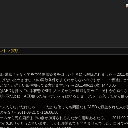
ント
>
実績
 爆風じゃなくて炎で特殊感染者を倒したときにも解除されました -- 2011-08-24 (
曲げない止めさせない｣の開放条件がよくわからないのですが・・・普通にセ
たか詳しい条件知ってる方いますか？ -- 2011-09-21 (水) 14:43:35
AEDを持っている状態でSRに入ってから一度扉を閉めて、それから蘇生させたら解除された。
味不だよね AED使ったらぺナルティはいるしセーフルーム入ってから使ったら追放もん
ナス入らないだけじゃ・・・だから使っても問題なし?AEDで蘇生された人
? -- 2011-09-21 (水) 16:06:50
ームから死亡箇所までの点が加算されるんだから意味あるだろ。 -- 2011-09-21 (水
バイスありがとうございます。しかし扉閉めても開きませんでした。自分で