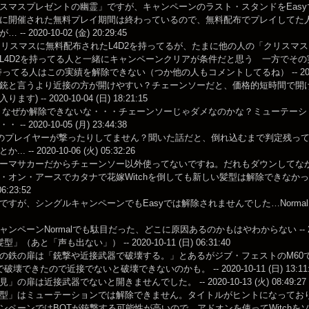
スマスプレゼントの幽霊」ですが、キャンペーンのラスト・スタンドをEas
に開催された無料プレイ期間は終わっているので、無料配布でプレイしてた
-- 2020-10-02 (金) 20:29:45
のクリスマスに無料配布されたL4D2を持ってるが、たまに他の人の「クリス
L4D2を持ってる人と一緒にキャンペーンクリアが条件だと思う 一方でそ
持ってる人はこの実績を解除できない（つか他の人もコメントしてるね） -- 2020-10-0
銃と言うより近接の方が開けやすい？チェーンソーだと、価格的短時間で開
す) -- 2020-10-04 (日) 18:21:15
 なぜか解除できないな・・・チェーンソーじゃダメなのかな？ミューテーションで
-- 2020-10-05 (月) 23:44:38
他のプレイヤーが撃ったりしてません？聞いた話だと、倒れ込むまで判定残っ
. -- 2020-10-06 (火) 05:32:26
マサカーだからチェーンソー以外使ってないですね。だれもダウンしてなかったし。 -- 2
・オン・アースでカタナで花嫁Witchを倒しても新しい髪型は解除できなかったの
06:23:52
すが、シングルキャンペーンでもEasyでは解除されませんでした…Normal以上じゃ
ンペーンNormalでも駄目だった、どこに原因あるのかもはやわからない -- 2020-10-
」（あと「声も出ない」） -- 2020-10-11 (日) 06:31:40
の鉄の扉は「銃撃や近接武器で破壊する。」とあるがジブ・フェストのM60
破壊できたので近接でないと破壊できないのかも。 -- 2020-10-11 (日) 13:11:
」の扉は近接武器でないと開きませんでした。 -- 2020-10-13 (火) 08:49:27
型」はミューテーションでは解除できません。タイトルがヒントになってお
ペーンではBOTが銃撃する可能性が高いので、アドオンを使ってWitchをソロで倒すの