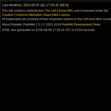
Last-Modified: 2024-09-20 (金) 17:00:42 (687d)
This site contains contents from
The Left 4 Dead Wiki
, and is licensed under the
Creative Commons Attribution-Share Alike License
.
All trademarks are property of their respective owners in the USA and other countr
About Pukiwiki: PukiWiki 1.5.1 © 2001-2016
PukiWiki Development Team
.
HTML was generated on
2026-08-08 17:26:34 JST
, in 0.019 seconds.