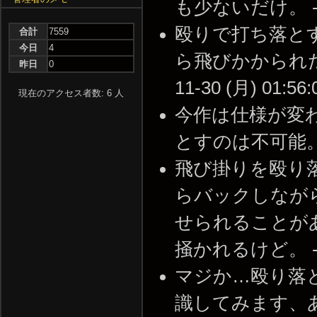
も少ないだけ。 -- 20
殴りで打ち落と
合計
7559
今日
4
ら飛びかかられた場
昨日
0
11-30 (月) 01:56:
現在のアクセス者数: 6 人
今作は仕様が変
とすのは不可能。 -- 2
飛び掛りを殴り落
らバックしなが
せられることが
掻かれるけど。 -- 20
マジか…殴り落
識してみます、ありがとう