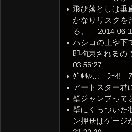
飛び落としは垂
かなりリスクを
る。 -- 2014-06-1
ハシゴの上や下
即拘束されるのでMO
03:56:27
ｸﾞﾙﾙﾙ… ﾗｰｲ! ｱｳｯ
アートスター君ににてる。
壁ジャンプってどうやる
壁にくっついた
ン押せばゲージが一瞬
21:20:39