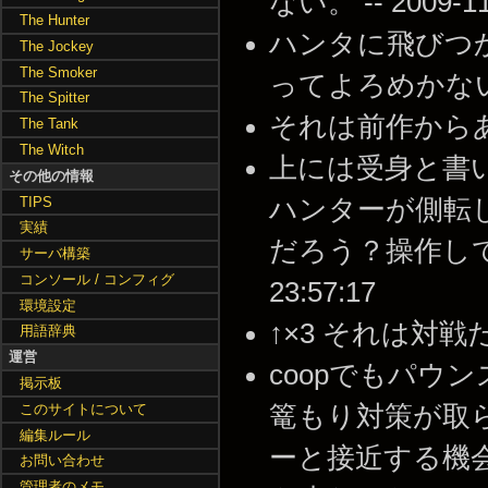
ない。 -- 2009-11-
The Hunter
ハンタに飛びつ
The Jockey
The Smoker
ってよろめかない？ --
The Spitter
それは前作からあったと思
The Tank
The Witch
上には受身と書
その他の情報
TIPS
ハンターが側転
実績
だろう？操作していて
サーバ構築
コンソール / コンフィグ
23:57:17
環境設定
↑×3 それは対戦だけだ
用語辞典
運営
coopでもパウ
掲示板
このサイトについて
篭もり対策が取
編集ルール
ーと接近する機
お問い合わせ
管理者のメモ