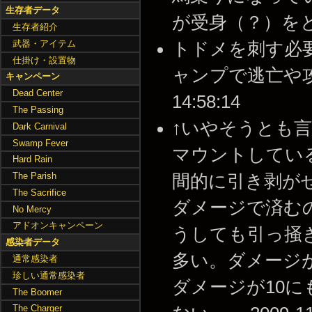
生存者データ
が受身（？）をとる。ｶｯｺ
生存者紹介
武器・アイテム
トドメを刺す必
仕掛け・設置物
ャンプで逃亡や攻撃の
キャンペーン
Dead Center
14:58:14
The Passing
↑いやそうとも
Dark Carnival
Swamp Fever
マウントしてい
Hard Rain
The Parish
間的に引き剥が
The Sacrifice
ダメージで済む
No Mercy
アドオンキャンペーン
うしても引っ掻
感染者データ
多い。ダメージが
通常感染者
珍しい通常感染者
ダメージが10に
The Boomer
The Charger