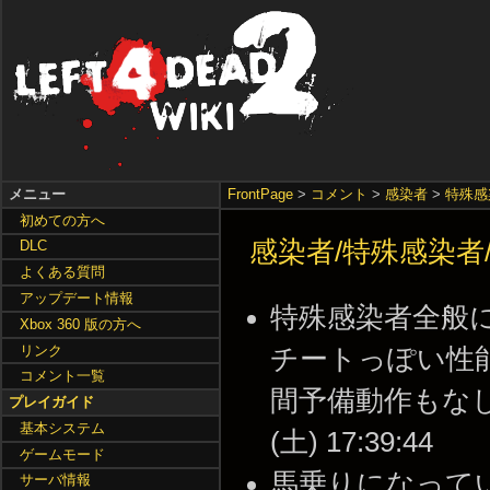
メニュー
FrontPage
>
コメント
>
感染者
>
特殊感
初めての方へ
感染者/特殊感染者/H
DLC
よくある質問
アップデート情報
特殊感染者全般
Xbox 360 版の方へ
リンク
チートっぽい性
コメント一覧
間予備動作もなしに
プレイガイド
基本システム
(土) 17:39:44
ゲームモード
馬乗りになって
サーバ情報