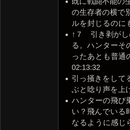
既に戦闘不能の
の生存者の横で
ルを封じるのにも使える 
↑７ 引き剥が
る。ハンターそ
ったあとも普通の視点
02:13:32
引っ掻きをして
ぶと唸り声を上げずに飛べ
ハンターの飛び
い？飛んでいる
なるように感じられる。 