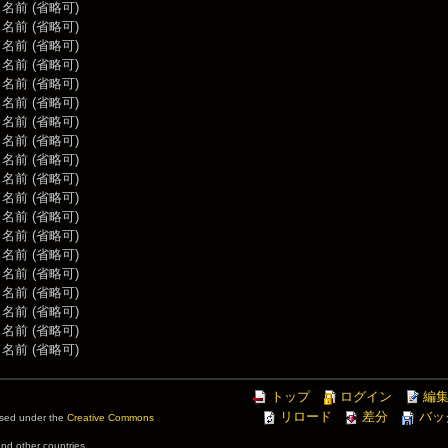
 名前 (省略可)
 名前 (省略可)
 名前 (省略可)
 名前 (省略可)
 名前 (省略可)
 名前 (省略可)
 名前 (省略可)
 名前 (省略可)
 名前 (省略可)
 名前 (省略可)
 名前 (省略可)
 名前 (省略可)
 名前 (省略可)
 名前 (省略可)
 名前 (省略可)
 名前 (省略可)
 名前 (省略可)
 名前 (省略可)
 名前 (省略可)
トップ
ログイン
編
リロード
差分
バッ
ensed under the
Creative Commons
and other countries.