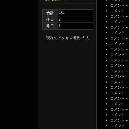
コメント --
コメント --
合計
484
コメント --
今日
2
コメント --
昨日
1
コメント --
コメント --
現在のアクセス者数: 6 人
コメント --
コメント --
コメント --
コメント --
コメント --
コメント --
コメント --
コメント --
コメント --
コメント --
コメント --
コメント --
コメント --
コメント --
コメント --
コメント --
コメント --