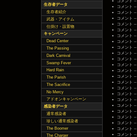
コメント --
生存者データ
コメント --
生存者紹介
コメント --
コメント --
武器・アイテム
コメント --
仕掛け・設置物
コメント --
キャンペーン
コメント --
Dead Center
コメント --
コメント --
The Passing
コメント --
Dark Carnival
コメント --
Swamp Fever
コメント --
Hard Rain
コメント --
コメント --
The Parish
コメント --
The Sacrifice
コメント --
No Mercy
コメント --
アドオンキャンペーン
コメント --
コメント --
感染者データ
コメント --
通常感染者
コメント --
珍しい通常感染者
コメント --
The Boomer
コメント --
コメント --
The Charger