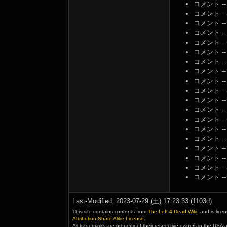
コメント --
コメント --
コメント --
コメント --
コメント --
コメント --
コメント --
コメント --
コメント --
コメント --
コメント --
コメント --
コメント --
コメント --
コメント --
コメント --
コメント --
コメント --
コメント --
Last-Modified: 2023-07-29 (土) 17:23:33 (1103d)
This site contains contents from
The Left 4 Dead Wiki
, and is lic
Attribution-Share Alike License
.
All trademarks are property of their respective owners in the USA 