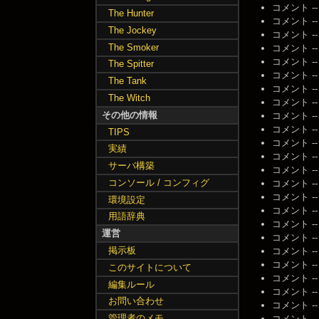
コメント --
The Hunter
コメント --
The Jockey
コメント --
The Smoker
コメント --
コメント --
The Spitter
コメント --
The Tank
コメント --
The Witch
コメント --
その他の情報
コメント --
コメント --
TIPS
コメント --
実績
コメント --
サーバ構築
コメント --
コンソール / コンフィグ
コメント --
コメント --
環境設定
コメント --
用語辞典
コメント --
運営
コメント --
掲示板
コメント --
コメント --
このサイトについて
コメント --
編集ルール
コメント --
お問い合わせ
コメント --
管理者のメモ
コメント --