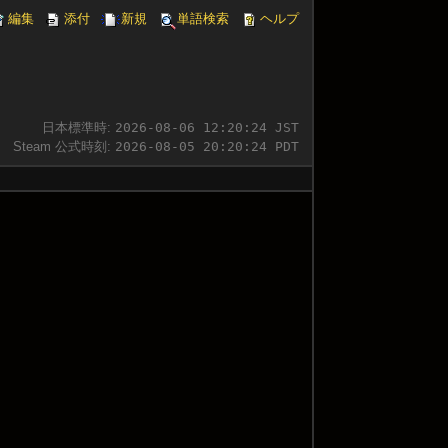
編集
添付
新規
単語検索
ヘルプ
日本標準時:
2026-08-06 12:20:25 JST
Steam 公式時刻:
2026-08-05 20:20:25 PDT