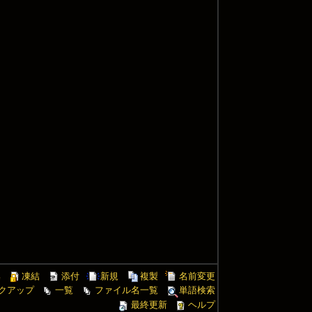
集
凍結
添付
新規
複製
名前変更
クアップ
一覧
ファイル名一覧
単語検索
最終更新
ヘルプ