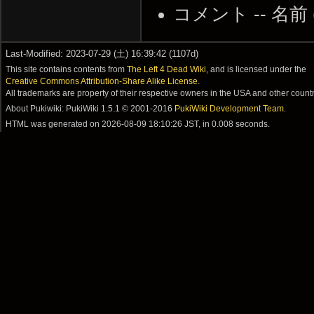
コメント -- 名前
Last-Modified: 2023-07-29 (土) 16:39:42 (1107d)
This site contains contents from
The Left 4 Dead Wiki
, and is licensed under the
Creative Commons Attribution-Share Alike License
.
All trademarks are property of their respective owners in the USA and other countr
About Pukiwiki: PukiWiki 1.5.1 © 2001-2016
PukiWiki Development Team
.
HTML was generated on
2026-08-09 18:10:26 JST
, in 0.008 seconds.