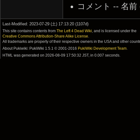
コメント -- 名前 (省
Last-Modified: 2023-07-29 (土) 17:13:20 (1107d)
This site contains contents from
The Left 4 Dead Wiki
, and is licensed under the
Creative Commons Attribution-Share Alike License
.
All trademarks are property of their respective owners in the USA and other countr
About Pukiwiki: PukiWiki 1.5.1 © 2001-2016
PukiWiki Development Team
.
HTML was generated on
2026-08-09 17:50:32 JST
, in 0.007 seconds.