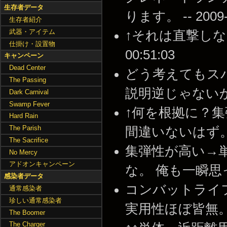
生存者データ
ります。 -- 2009-1
生存者紹介
武器・アイテム
↑それは直撃しなくて
仕掛け・設置物
00:51:03
キャンペーン
Dead Center
どう考えてもス
The Passing
説明逆じゃないか？ --
Dark Carnival
Swamp Fever
↑何を根拠に？集
Hard Rain
The Parish
間違いないはず。 -- 2
The Sacrifice
集弾性が高い→
No Mercy
アドオンキャンペーン
な。 俺も一瞬思った。 
感染者データ
コンバットライ
通常感染者
珍しい通常感染者
実用性ほぼ皆無。 -- 2
The Boomer
The Charger