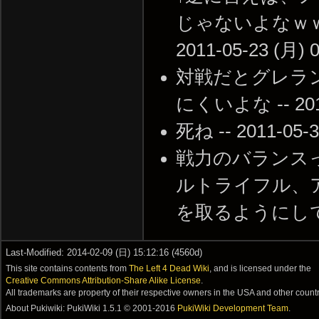
じゃないよなｗｗ
2011-05-23 (月) 0
対戦だとグレラ
にくいよな -- 2011-
死ね -- 2011-05-3
戦力のバランス
ルトライフル、
を取るようにしてるんだが
Last-Modified: 2014-02-09 (日) 15:12:16 (4560d)
This site contains contents from
The Left 4 Dead Wiki
, and is licensed under the
Creative Commons Attribution-Share Alike License
.
All trademarks are property of their respective owners in the USA and other countr
About Pukiwiki: PukiWiki 1.5.1 © 2001-2016
PukiWiki Development Team
.