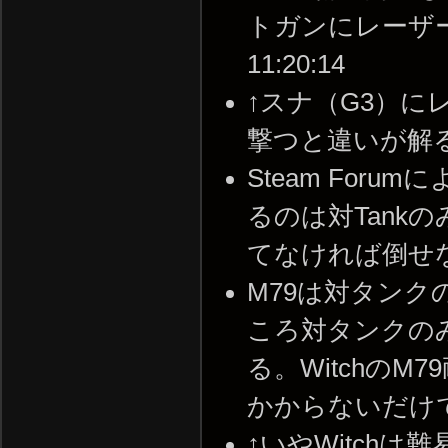
トガンにレーザーサイ
11:20:14
↑スナ（G3）
撃つと違いが解ると思う 
Steam For
るのは対Tankの
てなければ倒せないみたい
M79は対タンク
ころ対タンクのみ
る。WitchのM
かからないだけで。 --
↑いやWitch