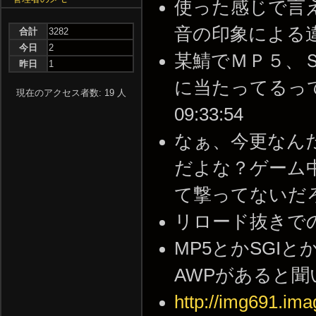
使った感じで言
音の印象による違いかな。
合計
3282
今日
2
某鯖でＭＰ５、
昨日
1
に当たってるって感じ
現在のアクセス者数: 19 人
09:33:54
なぁ、今更なん
だよな？ゲーム中
て撃ってないだろ・・・ 
リロード抜きでの分間連
MP5とかSGIと
AWPがあると聞いた --
http://img691.im