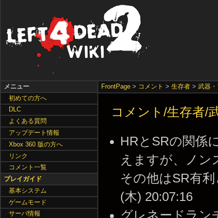
メニュー
FrontPage
>
コメント
>
生存者
>
武器・
初めての方へ
コメント/生存者/武
DLC
よくある質問
アップデート情報
HRとSRの関係
Xbox 360 版の方へ
リンク
えますが、ノン
コメント一覧
その他はSR有利と
プレイガイド
基本システム
(木) 20:07:16
ゲームモード
グレネードランチ
サーバ情報