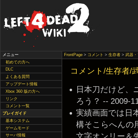
メニュー
FrontPage
>
コメント
>
生存者
>
武器・
初めての方へ
コメント/生存者/
DLC
よくある質問
アップデート情報
日本刀だけど、
Xbox 360 版の方へ
リンク
ろう？ -- 2009-11-
コメント一覧
実績画面では日
プレイガイド
基本システム
構そこらへんの
ゲームモード
文字オンリー＆先頭
サーバ情報