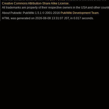
Creative Commons Attribution-Share Alike License
.
All trademarks are property of their respective owners in the USA and other countr
About Pukiwiki: PukiWiki 1.5.1 © 2001-2016
PukiWiki Development Team
.
HTML was generated on
2026-08-08 13:31:07 JST
, in 0.017 seconds.