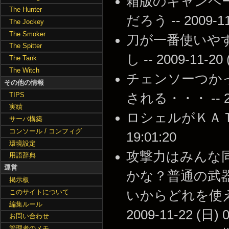
箱版のキャンペ
The Hunter
だろう -- 2009-11-
The Jockey
The Smoker
刀が一番使いや
The Spitter
し -- 2009-11-20 
The Tank
The Witch
チェンソーつか
その他の情報
TIPS
される・・・ -- 200
実績
ロシェルがＫＡＴＡＮ
サーバ構築
コンソール / コンフィグ
19:01:20
環境設定
攻撃力はみんな
用語辞典
運営
かな？普通の武
掲示板
このサイトについて
いからどれを使え
編集ルール
2009-11-22 (日) 0
お問い合わせ
管理者のメモ