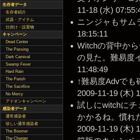
生存者データ
11-18 (水) 07:55:
生存者紹介
武器・アイテム
ニンジャもサムライも
仕掛け・設置物
18:15:11
キャンペーン
Dead Center
Witchの背中
The Passing
の見た。難易度イージ
Dark Carnival
Swamp Fever
11:48:49
Hard Rain
The Parish
↑難易度Advで
The Sacrifice
2009-11-19 (木) 1
No Mercy
アドオンキャンペーン
試しにwitch
感染者データ
かかるね。慣れた
通常感染者
珍しい通常感染者
2009-11-19 (木) 1
The Boomer
The Charger