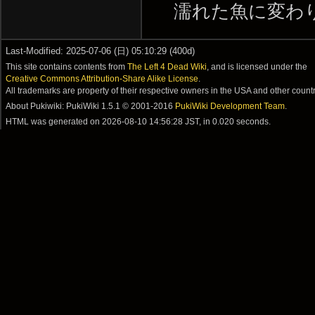
濡れた魚に変わります。 
Last-Modified: 2025-07-06 (日) 05:10:29 (400d)
This site contains contents from
The Left 4 Dead Wiki
, and is licensed under the
Creative Commons Attribution-Share Alike License
.
All trademarks are property of their respective owners in the USA and other countr
About Pukiwiki: PukiWiki 1.5.1 © 2001-2016
PukiWiki Development Team
.
HTML was generated on
2026-08-10 14:56:28 JST
, in 0.020 seconds.