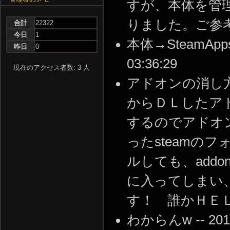
すが、本体を管
りました。ご参考までに。
合計
22322
今日
1
本体→SteamApps内の
昨日
0
03:36:29
現在のアクセス者数: 3 人
アドオンの消し方
からＤＬしたア
するのでアドオ
ったsteamの
ルしても、add
に入ってしまい
す！ 誰かＨＥＬＰ！ -
わからんw -- 2014-