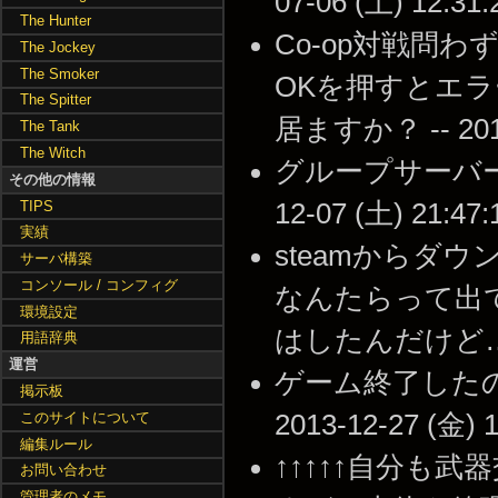
07-06 (土) 12:31:
The Hunter
Co-op対戦問
The Jockey
The Smoker
OKを押すとエ
The Spitter
居ますか？ -- 2013-
The Tank
The Witch
グループサーバーの
その他の情報
TIPS
12-07 (土) 21:47:
実績
steamからダウンロ
サーバ構築
コンソール / コンフィグ
なんたらって出
環境設定
はしたんだけど… -- 2
用語辞典
運営
ゲーム終了したの
掲示板
このサイトについて
2013-12-27 (金) 1
編集ルール
↑↑↑↑↑自分も
お問い合わせ
管理者のメモ