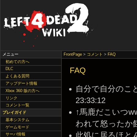
メニュー
FrontPage
>
コメント
>
FAQ
初めての方へ
FAQ
DLC
よくある質問
アップデート情報
自分で自分のこと割れ
Xbox 360 版の方へ
リンク
23:33:12
コメント一覧
↑馬鹿だこいつw
プレイガイド
基本システム
われて怒ったか餓鬼が。 
ゲームモード
此処に居るほと
サーバ情報