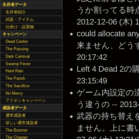
生存者データ
うか割ってる時点で
生存者紹介
武器・アイテム
2012-12-06 (木) 1
仕掛け・設置物
could allocate 
キャンペーン
Dead Center
来ません、どうすれば
The Passing
20:17:42
Dark Carnival
Swamp Fever
Left 4 Dead 
Hard Rain
The Parish
23:15:49
The Sacrifice
ゲーム内設定の
No Mercy
アドオンキャンペーン
う違うの -- 2013-0
感染者データ
武器の持ち替え
通常感染者
珍しい通常感染者
ません。上に書いて
The Boomer
The Charger