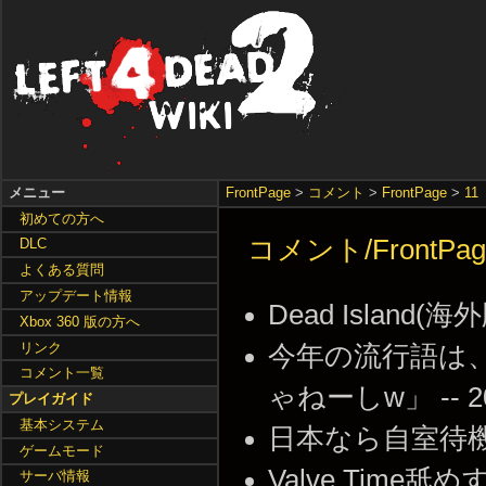
メニュー
FrontPage
>
コメント
>
FrontPage
>
11
初めての方へ
コメント/FrontPag
DLC
よくある質問
アップデート情報
Dead Island(海外
Xbox 360 版の方へ
リンク
今年の流行語は、
コメント一覧
ゃねーしw」 -- 2011
プレイガイド
基本システム
日本なら自室待機が最強 
ゲームモード
Valve Time舐めすぎ
サーバ情報