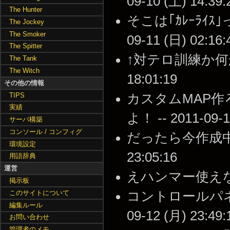
09-10 (土) 14:39:
The Hunter
そこは｢ｶﾚｰﾗｲｽ｣
The Jockey
The Smoker
09-11 (日) 02:16:
The Spitter
↑対テロ訓練か何かで
The Tank
The Witch
18:01:19
その他の情報
TIPS
カスタムMAP作
実績
よ！ -- 2011-09-1
サーバ構築
コンソール / コンフィグ
だったら今作成中の俺
環境設定
23:05:16
用語辞典
運営
えハンマー使えなくないか
掲示板
このサイトについて
コントロールパネル
編集ルール
09-12 (月) 23:49:
お問い合わせ
管理者のメモ