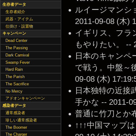
生存者データ
ルイージマンショ
生存者紹介
武器・アイテム
2011-09-08 (木) 1
仕掛け・設置物
イギリス、フラ
キャンペーン
Dead Center
もやりたい。 -- 201
The Passing
日本のキャンペ
Dark Carnival
Swamp Fever
で戦う。中盤～後半
Hard Rain
The Parish
09-08 (木) 17:19:
The Sacrifice
日本独特の近接
No Mercy
アドオンキャンペーン
手かな -- 2011-09-
感染者データ
普通に竹刀とか布団叩き
通常感染者
珍しい通常感染者
↑↑↑中国マップは
The Boomer
The Charger