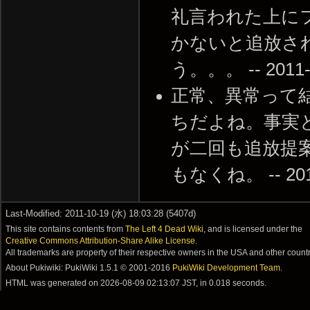
礼言われた上に
かないと追放さ
う。。。 -- 2011-1
正常、異常って
ちだよね。事実
が二回も追放提
もなくね。 -- 2011-
Last-Modified: 2011-10-19 (水) 18:03:28 (5407d)
This site contains contents from
The Left 4 Dead Wiki
, and is licensed under the
Creative Commons Attribution-Share Alike License
.
All trademarks are property of their respective owners in the USA and other countr
About Pukiwiki: PukiWiki 1.5.1 © 2001-2016
PukiWiki Development Team
.
HTML was generated on
2026-08-09 02:13:07 JST
, in 0.018 seconds.