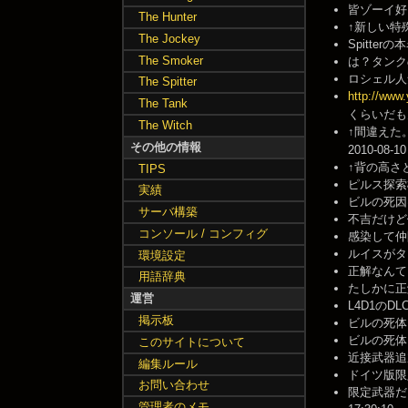
皆ゾーイ好きな
The Hunter
↑新しい特殊感染
The Jockey
Spitterの本
The Smoker
は？タンクの本名
ロシェル人気の無
The Spitter
http://www
The Tank
くらいだもんなあ
The Witch
↑間違えた
その他の情報
2010-08-10
↑背の高さとか
TIPS
ピルス探索機 --
実績
ビルの死因は
サーバ構築
不吉だけど僕レは
コンソール / コンフィグ
感染して仲間に
ルイスがタン
環境設定
正解なんてどう
用語辞典
たしかに正解
運営
L4D1のD
掲示板
ビルの死体を
ビルの死体を見
このサイトについて
近接武器追加
編集ルール
ドイツ版限定の
お問い合わせ
限定武器だ
管理者のメモ