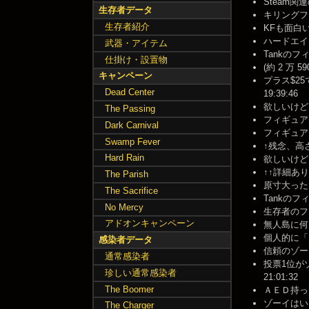
Steam関連の
生存者データ
キリングフロ
生存者紹介
KFも面白いけど
ハードエイトが
武器・アイテム
Tankのフィギ
仕掛け・設置物
(約 2 万 5
キャンペーン
プラス$25
Dead Center
19:39:46
欲しいけど高す
The Passing
フィギュアはど
Dark Carnival
フィギュアって
Swamp Fever
↑残念、高さ15
Hard Rain
欲しいけど、さ
↑↑詳細あり
The Parish
原寸大ったら家
The Sacrifice
Tankのフ
No Mercy
生存者のフィギ
アドオンキャンペーン
無人島に何を
個人的に「エリ
感染者データ
信頼のゾーイ率 
通常感染者
投票1位が
珍しい通常感染者
21:01:32
The Boomer
ＡＥＤ持って行く
ゾーイはいざ
The Charger