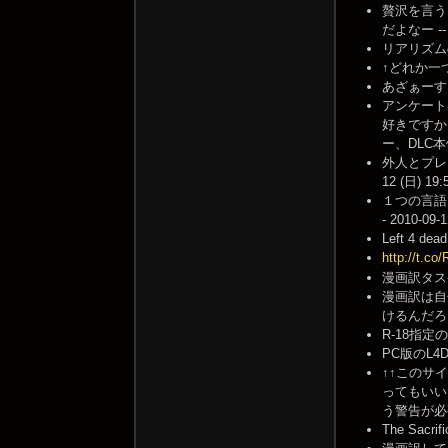
贅沢を言う
だよなー -- 2
リアリズムの求
↑どれか一つ
あざぁーす！良
アンケート
好きですか
ー、DLC本
外人とプレ
12 (日) 19:
１つの言語で
- 2010-09-
Left 4 de
http://t.co
漫画訳タスケテク
漫画訳は自
けるんだろう・・
R-18指定
PC版のL4
↑↑このサ
ってもいい
う警告が必要
The Sacr