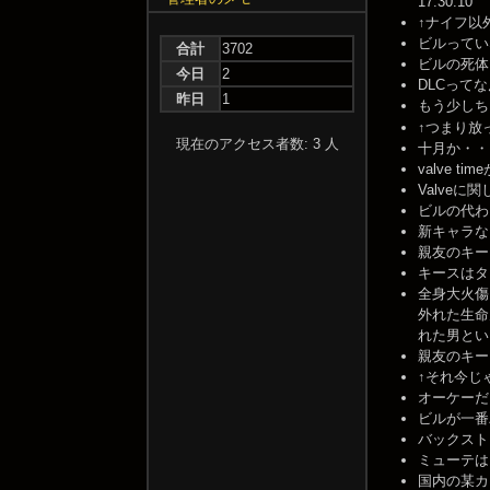
17:30:10
↑ナイフ以外
ビルっていない
合計
3702
ビルの死体を見
今日
2
DLCってなん
昨日
1
もう少しち
↑つまり放っ
現在のアクセス者数: 3 人
十月か・・・ま
valve ti
Valveに関
ビルの代わり
新キャラならキ
親友のキース
キースはタンク
全身大火傷
外れた生命
れた男というか。
親友のキース
↑それ今じゃなき
オーケーだ -- 
ビルが一番バッ
バックストー
ミューテはその
国内の某カス