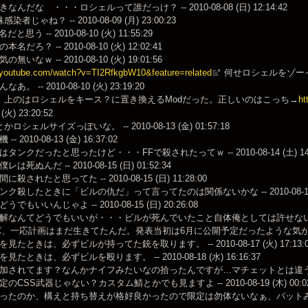
んだな ・・・ロシェルって誰だっけ？ -- 2010-08-08 (日) 12:14:42
者じゃね？ -- 2010-08-09 (月) 23:00:23
名だと思う -- 2010-08-10 (火) 11:55:29
だろ？ -- 2010-08-10 (火) 12:02:41
いなｗ -- 2010-08-10 (火) 19:01:56
.youtube.com/watch?v=TI2RfkgbW10&feature=related
何せロシェルをゾー
。 -- 2010-08-10 (火) 23:19:20
。上のはロシェルをキース？に置き換えるModだった。正しいのはこっち→
ht
 (火) 23:20:52
ロシェルサイズっぽいな。 -- 2010-08-13 (金) 01:57:18
 2010-08-13 (金) 16:37:02
タンクだったと思ったけど・・・FFで殺されたってｗ -- 2010-08-14 (土) 14:4
死ぬんだ -- 2010-08-15 (日) 01:52:34
殺されたと思ってた -- 2010-08-15 (日) 11:28:00
ク殺したときに「ビルの仇だ」って言ってたのは関係ないかな -- 2010-08-15 (日)
でもいいんじゃよ -- 2010-08-15 (日) 20:26:08
なんてどうでもいいが・・・ビルが死んでいたこと自体俺としては許せないｗ -- 2010-
LC、一応計画はまだ生きてたんだ。発表当初は6月に公開予定だったような気がするけど…。 -
見たときは、必ずビルが持ってた銃を取ります。 -- 2010-08-17 (火) 17:13:0
たときは、必ずビルを殴ります。 -- 2010-08-18 (水) 16:16:37
されてます？なんかナイフみたいなの拾ったんですが…マチェットとは違うやつです -- 2
CSS武器じゃない？カスタム鯖とかでも見ますよ -- 2010-08-19 (木) 00:02
ったのか、構えと持ち替えが格好良かったので限定は勿体ないなぁ、バットみたいに解禁さ