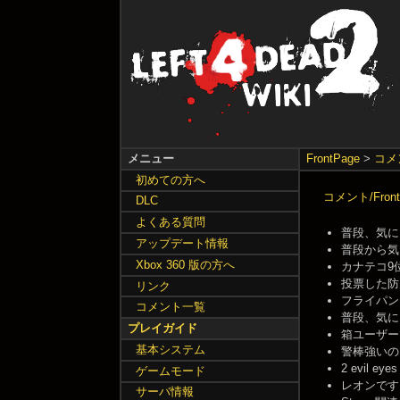
メニュー
FrontPage
>
コメ
初めての方へ
コメント/Front
DLC
よくある質問
普段、気に留め
アップデート情報
普段から気に
Xbox 360 版の方へ
カナテコ9位…
投票した防火
リンク
フライパンは人
コメント一覧
普段、気に留め
プレイガイド
箱ユーザーで
基本システム
警棒強いのに・・
2 evil 
ゲームモード
レオンです --
サーバ情報