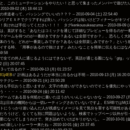
と、このミューテーションをやりたい！と思って集まったメンバーで遊びた
010-09-02 (木) 18:44:13
道者って、パッシングでいいの？？？ -- 2010-09-04 (土) 22:54:40
リアＥＸＰでクリアすれば良い。パッシングは短いけどフィナーレがキツイと思う。 -- 20
ければ手伝ってください！！！ タグkenkousukeazuma -- 2010-09-09 (木) 
は、直訳すると「あなたはコミックを通じて詳細なプレビューを得るのが一
？ゲームを待つのが一番好きですか？あるいは全部ですか？」、恐ろしく大
体のうち、どれが一番楽しみですか？あるいは全部楽しみですか？」という感じだと思う。 --
イする時、「用事があるので抜けます」みたいなことを簡単に伝えるにはなんてチャ
59:58
全ての外人に通じるようにはできないぞ。英語が通じる圏になら「gtg」って言えばいい
12 (日) 20:07:45
ad 3って出るの？ -- 2010-09-13 (月) 01:23:57
/RI1j4EB
計画はあるようだが本当に出るかは不明 -- 2010-09-13 (月) 16:20:0
レー -- 2010-09-21 (火) 23:50:28
分も手伝おうと思いますが、文字の色使いができないのでそこを優先にやっ
・・ -- 2010-09-24 (金) 20:11:42
のゲームである旨を何処かに書いたほうがいいんじゃないかな -- 2010-09-27 (月) 0
D2は日本の機関からは一切レーティングされていないですよ。ESRBではM(17歳以上推奨)で
イトにうっかり迷い込んだ人が残虐なイメージを見て気分を害する可能性があ
だろうけど、なくても別に問題はないような。検索でトップページ以外が引
になってしまうわけで、突き詰めていけばキリがないし。 -- 2010-10-01 (金) 2
ificeの新しいトレーラー来たね -- 2010-10-01 (金) 23:37:45