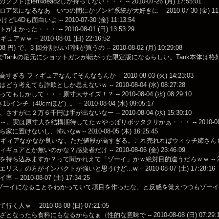
ソフトはleft4dead2しか持ってない・・・ -- 2010-07-26 (月) 17:55:01
ア気になるなあ いつの間にかゾンビ系統が大好きに -- 2010-07-30 (金) 11:1
L4Dも面白いよ -- 2010-07-30 (金) 11:13:54
よかった・・・ -- 2010-08-01 (日) 13:53:29
ュアｗｗ -- 2010-08-01 (日) 22:16:52
908 円) で、3 回分割払い!?誰が買うの -- 2010-08-02 (月) 10:29:08
でTankの足元にショットガンが転がった限定版になるらしい。Tank本体は格好いいけど
ぎる フィギュアなんてそんなもんか -- 2010-08-03 (火) 14:23:03
う考えても詐欺としか思えないｗ -- 2010-08-04 (水) 08:27:28
もしかして・・・原寸大サイズ！？ -- 2010-08-04 (水) 08:29:10
インチ（40cmほど）。 -- 2010-08-04 (水) 09:05:17
すがに２万６千円は手が出ないなー -- 2010-08-04 (水) 15:30:10
～。実は原寸大を結構期待してたｗやっぱりボッタクリかぁ・・・ -- 2010-08-04 (
に置けないし、怖いなw -- 2010-08-05 (木) 16:25:45
ィギィアなかなか良いな。ただ値段が高すぎる。これ売れればウィッチ姉さんもフィギィア化か！
ュアとか無いのかな？感染者だけ -- 2010-08-06 (金) 23:46:09
持ち込みますか？って聞かれえて「ゾーイ」かｗ絶対目的違うだろｗｗ -- 2010-08-0
ス」の方がインパクトが強いと思うけど…w -- 2010-08-07 (土) 17:28:16
-- 2010-08-07 (土) 17:34:25
ゾーイになることをわかっていて項目を作ったな、と反感を覚えつつもゾーイに投票してし
人ｗ -- 2010-08-08 (日) 07:21:05
となったら食料にもなるからなぁ（性的な意味で -- 2010-08-08 (日) 07:29:1