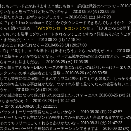
にもシールドとかありますよ？他にも色々...詳細は武器のページで -- 2010-08-19 
なぁと思ってたけど死んでたのかよ -- 2010-08-20 (金) 23:09:36
たときは、必ずジャンプします。 -- 2010-08-21 (土) 14:47:23
ですか？The Sacrificeってどこかでダウンロードできるんでしょうか？ -- 2010-08
ゃんと調べて読め 「
WP:ダウンロードコンテンツ
」「10 月ごろに公開予定」 --
ておいても勝手にダウンロードされるってことですね？詳細ありがとうございます -- 201
だ先だな・・・ -- 2010-08-23 (月) 17:18:20
meがあることもお忘れなく -- 2010-08-23 (月) 20:27:00
しては「10月中」＝「今年中には出るだろう」ぐらいの考えがいい -- 2010-08-23 (
に新キャラとかでないかなぁ、ベトナム戦争の時のビルの戦友とか。 -- 2010-08-25
ースに決まりだな。 -- 2010-08-25 (水) 17:03:35
が超人すぎるからL4Dシリーズの主演になれないのは話したっけ? -- エリス 2010-08
レベルのボス感染者として登場 -- 2010-08-26 (木) 00:50:58
しても警察に催涙弾撃ちこまれてもワニに襲われても生き残る男、しっかり
力の持ち主である事は確かだな。つかそれを横で見ててなんの被害も無いエ
 -- 2010-08-26 (木) 01:20:33
が感染者になって僕と戦ったのは話したっけ？ -- エ○ス 2010-08-26 (木) 21:2
ゃだめか？ -- 2010-08-28 (土) 19:42:40
エ○ス 2010-08-28 (土) 22:21:33
クストーリーが豊富なんじゃないかな？ -- 2010-08-30 (月) 22:42:57
リーといっても主にゾンビが発生してから他の3人と合流するまででないの？ -- 2010-
うちフリーにしてくれるとありがたいな -- 2010-08-31 (火) 21:47:23
タムサーバーだと全種類のミューテーションできますよ -- 2010-09-02 (木) 14: