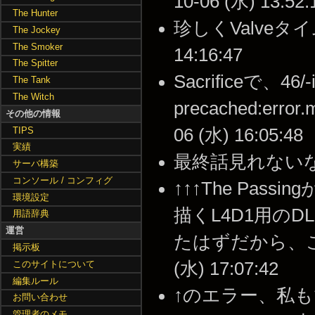
10-06 (水) 13:52:
The Hunter
珍しくValveタイム
The Jockey
The Smoker
14:16:47
The Spitter
Sacrificeで、46/-i
The Tank
The Witch
precached:er
その他の情報
TIPS
06 (水) 16:05:48
実績
最終話見れないな･･･? 
サーバ構築
コンソール / コンフィグ
↑↑↑The Pa
環境設定
描くL4D1用の
用語辞典
運営
たはずだから、これでも
掲示板
このサイトについて
(水) 17:07:42
編集ルール
↑のエラー、私
お問い合わせ
管理者のメモ