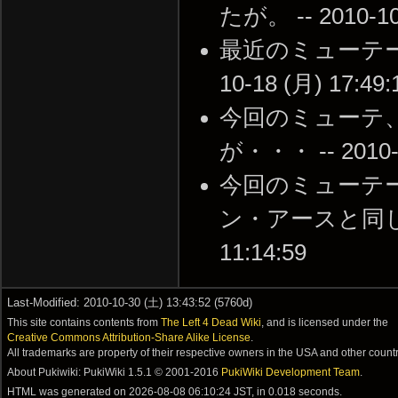
たが。 -- 2010-10-
最近のミューテーシ
10-18 (月) 17:49:
今回のミューテ
が・・・ -- 2010-1
今回のミューテ
ン・アースと同じよう
11:14:59
Last-Modified: 2010-10-30 (土) 13:43:52 (5760d)
This site contains contents from
The Left 4 Dead Wiki
, and is licensed under the
Creative Commons Attribution-Share Alike License
.
All trademarks are property of their respective owners in the USA and other countr
About Pukiwiki: PukiWiki 1.5.1 © 2001-2016
PukiWiki Development Team
.
HTML was generated on
2026-08-08 06:10:24 JST
, in 0.018 seconds.