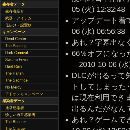
生存者データ
05 (火) 12:32:48
生存者紹介
武器・アイテム
アップデート着てるね
仕掛け・設置物
06 (水) 06:56:38
キャンペーン
Dead Center
あれ？字幕出なくなった
The Passing
66％オフになっ
Dark Carnival
Swamp Fever
-- 2010-10-06 (水
Hard Rain
The Parish
DLCが出るって
The Sacrifice
トしてしまった
No Mercy
アドオンキャンペーン
は現在利用でき
感染者データ
出るんだがなんで？ --
通常感染者
珍しい通常感染者
あれ？ゲームできな
The Boomer
The Charger