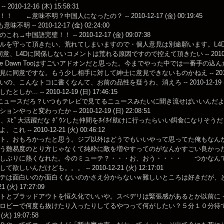
2010-12-16 (木) 15:58:31
 ←意味不明？中国人になったの？ -- 2010-12-17 (金) 00:19:45
味不明 -- 2010-12-17 (金) 02:24:00
れ→中国語完璧！！ -- 2010-12-17 (金) 09:07:38
を守って頂きたい、荒れてしまいますので・個人意見は別途願います。L4Dファンより。 --
意、L4Dに関係しないコメントは荒れる原因ですので控えて頂きたい -- 2010-12-17
fore Dawn Tooはすごいアドオンだと思った。今までやった中では一番手の込んだ奴だった -
に同意ですな。もう少し相手に対して紳士に意見できないものかねえ -- 2010-12-18
の、こんなトコに書くなんて、お前の品性を疑うわ、消えろ -- 2010-12-19 (日) 
しか... -- 2010-12-19 (日) 17:46:15
ニュースだろ？いつもテレビで見てるニュースみたいに聞き流せばいいんだよ。 -- 2010-
ンやっと変わったか -- 2010-12-19 (日) 22:08:51
、ｽﾋﾟ大活躍だな ﾀﾞｳﾝした仲間をﾎｲﾎｲ助けに行ったらいい餌食になりそうだ -- 2010-
れ -- 2010-12-21 (火) 00:46:12
ト、おもろかったと思う。ジブ以外はどうでもいいやって思ってた俺もなん
う難易度のとり方じゃなくて純粋に敵を増やすってのがなんかすごい良かっ
しぶりに熱くなれた。今のミューテ？・・・お、おう・・・・ つかなん
欲しいんだけども。。。 -- 2010-12-21 (火) 12:17:01
テは面白いのか面白くないのかさえ分からないｗ難しいところは好きだが、
21 (火) 17:27:09
とブラッドアウトを恒久化でいいや。スペデリは緊張感があるとか以前に -- 2010-12
ロビーで何度も抜けたり入ったりしてるやつって何がしたい？５分１０分待て
 (火) 19:07:58