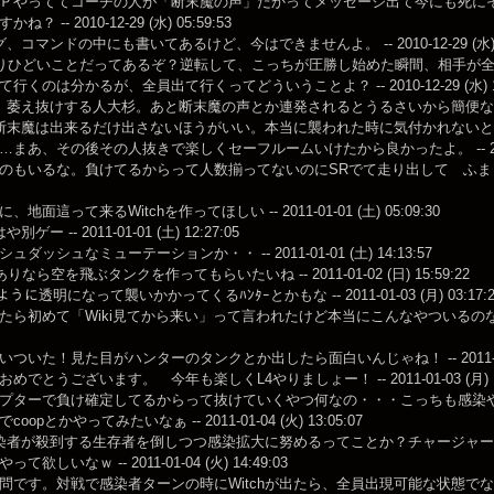
Ｐやっててコーチの人が「断末魔の声」だかってメッセージ出て今にも死に
？ -- 2010-12-29 (水) 05:59:53
、コマンドの中にも書いてあるけど、今はできませんよ。 -- 2010-12-29 (水) 08
よりひどいことだってあるぞ？逆転して、こっちが圧勝し始めた瞬間、相手が
行くのは分かるが、全員出て行くってどういうことよ？ -- 2010-12-29 (水) 11:
萎え抜けする人大杉。あと断末魔の声とか連発されるとうるさいから簡便な！ -- 2010-
断末魔は出来るだけ出さないほうがいい。本当に襲われた時に気付かれない
まあ、その後その人抜きで楽しくセーフルームいけたから良かったよ。 -- 2010-12-2
のもいるな。負けてるからって人数揃ってないのにSRでて走り出して ふまじめプレイ
地面這って来るWitchを作ってほしい -- 2011-01-01 (土) 05:09:30
ゲー -- 2011-01-01 (土) 12:27:05
ダッシュなミューテーションか・・ -- 2011-01-01 (土) 14:13:57
りなら空を飛ぶタンクを作ってもらいたいね -- 2011-01-02 (日) 15:59:22
のように透明になって襲いかかってくるﾊﾝﾀｰとかもな -- 2011-01-03 (月) 03:17:2
ら初めて「Wiki見てから来い」って言われたけど本当にこんなやついるのな。正直ネタ
ついた！見た目がハンターのタンクとか出したら面白いんじゃね！ -- 2011-01-03 
めでとうございます。 今年も楽しくL4やりましょー！ -- 2011-01-03 (月) 11
ターで負け確定してるからって抜けていくやつ何なの・・・こっちも感染やりたんだが -- 
oopとかやってみたいなぁ -- 2011-01-04 (火) 13:05:07
染者が殺到する生存者を倒しつつ感染拡大に努めるってことか？チャージャ
欲しいなｗ -- 2011-01-04 (火) 14:49:03
問です。対戦で感染者ターンの時にWitchが出たら、全員出現可能な状態で