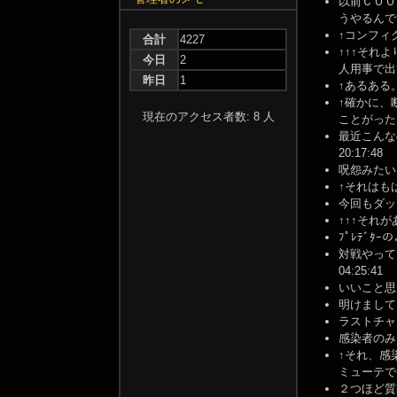
以前ＣＯＯ
うやるんですかね
↑コンフィグ
合計
4227
↑↑↑それ
今日
2
人用事で出て
昨日
1
↑あるある。
↑確かに、
現在のアクセス者数: 8 人
ことがった…
最近こんな
20:17:48
呪怨みたいに、
↑それはもはや別
今回もダッシュ
↑↑↑それがあ
ﾌﾟﾚﾃﾞﾀｰ
対戦やってた
04:25:41
いいこと思い
明けましてお
ラストチャプ
感染者のみでc
↑それ、感
ミューテでやって
２つほど質