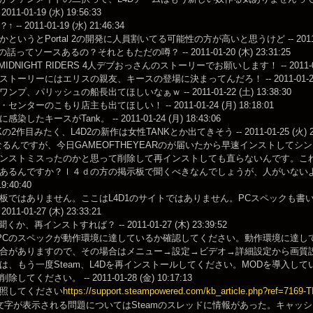
011-01-19 (水) 19:56:33
- 2011-01-19 (水) 21:46:34
いうとPortal 2の開発に人員割いてる可能性の方が高いと思うけど -- 2011-01-20
の話ってソースあるの？それともただの噂？ -- 2011-01-20 (木) 23:31:25
MIDNIGHT RIDERS 4人デブおっさんのストーリーでお願いします！ -- 2011-01-21
トーリーにはエリスの親友、キースの登場に決まってんだろ！ -- 2011-01-21 (金)
プ、パリッシュの船長出てほしいなぁｗ -- 2011-01-22 (土) 13:38:30
ンターのこもり店主も出てほしい！ -- 2011-01-24 (月) 18:18:01
染したキースがTank。 -- 2011-01-24 (月) 18:43:06
Kの2作目みたく、L4D2の新作は女性TANKとか出てきそう -- 2011-01-25 (火) 20
になるんですが、今日GAMEOFTHEYEARのが届いたから早速インストしてシ
ンストミスったのかと思って削除して再インストしても直らないんです。こ
あるんですか？ｌ４ｄの方の掲示板で聞くべきなんでしょうが、人がいないような
19:40:40
板ではありません。ここはL4D1のサイトではありません。PCスペックも書
011-01-27 (木) 23:33:21
聞くか、再インストすれば？ -- 2011-01-27 (木) 23:39:52
、PCのスペックが動作環境に達しているか確認してください。動作環境に達
合がありますので、その場合はメニュー→設定→ビデオ→詳細設定から画質
は、もう一度Steam、L4Dを再インストールしてください。MODを導入し
してください。 -- 2011-01-28 (金) 10:17:13
照してください
https://support.steampowered.com/kb_article.php?ref=7169-
の文字が表示される問題についてはSteamのスレッドに情報があった。キャッシ