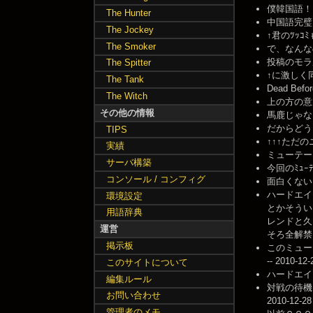
僕韓国語！ -- 
The Hunter
中国語完璧！！
The Jockey
↑君のﾂｯｺﾐも意
The Smoker
で、なんなのこ
投稿のモラル
The Spitter
↑に激しく同
The Tank
Dead Be
The Witch
上の方の意見
その他の情報
馬鹿じゃない
だからどうしたと
TIPS
↑↑↑ただの
実績
ミューテーショ
サーバ構築
今回のﾐｭｰﾃ
コンソール / コンフィグ
面白くないよ、こ
ハードエイ
環境設定
とかそうい
用語辞典
レンドと久
運営
そろ全解禁して
掲示板
このミュー
-- 2010-12-
このサイトについて
ハードエイト
編集ルール
対戦の待機
お問い合わせ
2010-12-28
管理者のメモ