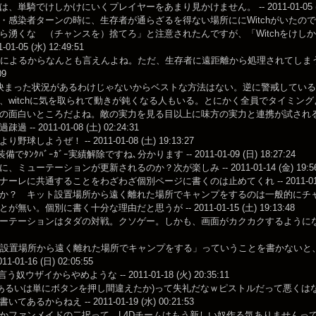
、単騎でけしかけにいくプレイヤーをあまり見かけません。 -- 2011-01-05 (水) 
・感染者ターンの時に、生存者が通らざるを得ない場所ににWitchがいたので、けし
ら湧くな （チャンスを）捨てろ」と注意されたんですが、「Witchをけし
-01-05 (水) 12:49:51
によるからなんとも言えんよね。ただ、生存者に遠距離から処理されてしまうような状況
09
決まった状況があるわけじゃないからベストな方法はない。逆に警戒してい
witchに気を取られて動きが鈍くなる人もいる。とにかく全員でタイミングよく行けばヨシ？ 
面白いところだよね。敵の実力を見る目以上に味方の実力と連携が試される……。 -- 201
 -- 2011-01-08 (土) 02:24:31
野球しようぜ！ -- 2011-01-08 (土) 19:13:27
備でﾀﾝｸﾊﾞｰｶﾞｰ実績解除ですね､分かります -- 2011-01-09 (日) 18:27:24
、ミューテーションが更新されるのか？次が楽しみ -- 2011-01-14 (金) 19:56
ーレに共通することをわざわざ個別ページに書くのは止めてくれ -- 2011-01-15 (
か？ キット設置場所から遠く離れた場所でキャンプをするのは一般的にチ
無い。個別に書く十分な理由だと思うが -- 2011-01-15 (土) 19:13:48
ーテーションはタダの対戦。クソゲー。しかも、画面がカクカクするようになったが、これ
ト設置場所から遠く離れた場所でキャンプをする」っていうことを書かないと
1-01-16 (日) 02:05:55
言う奴ウザイからやめような -- 2011-01-18 (火) 20:35:11
あるいは単にボタンを押し間違えたか)って失礼だなｗピストルだって悪くはないぞ？ -- 20
てあるからねえ -- 2011-01-19 (水) 00:21:53
かファンメイドの二択って、L4Dチームはもう新しい奴作る気ありませんって