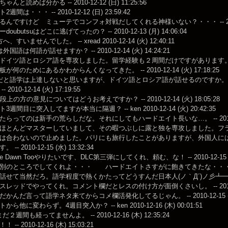
んと読めば分かる -- 2010-12-12 (日) 11:25:56
間は・・・ -- 2010-12-12 (日) 23:59:42
んですけど ミューテでコンフォ対戦だしてくれる神様いない？・・・ -- 2010-12-1
oubutsuはどこに逃げてったの？ -- 2010-12-13 (月) 14:06:04
すいませんでした。 -- xread 2010-12-14 (火) 12:40:11
国語は何語が話せますか？ -- 2010-12-14 (火) 14:24:21
イツ語とロシア語を専攻しました。留学経験も２周間だけですがあります。 -- unko 201
何のためにあるかわからんくなってきた。 -- 2010-12-14 (火) 17:18:25
だと語学は上達しないと思いますが、ドイツ語とロシア語が話せるのですか
2010-12-14 (火) 17:19:55
上の方の意見についてはどうお考えですか？ -- 2010-12-14 (火) 18:05:28
週間目に突入してますが本当に隔週？ -- ken 2010-12-14 (火) 20:42:35
らってのは新手の荒らしだな。それにしてもハードエイト長いな…。 -- 2010-12-15
ほとんどマスターしていまして、その暇つぶしに露と独を専攻しました。フ
は合わないので止めました。パリにも旅行したことがありますが、外国人に
-- 2010-12-15 (水) 13:32:34
fore Dawn Tooやりたいです、DLC第三弾にしてくれ、頼む、な！ -- 2010-12-15 (水
のところでしてくれよ・・・ ハードエイトさすがに飽きてきたな・・・ -- 2010-1
せて当然だろ。語学程度で熱くかたってどうすんだ日本人(ノ｀Д´)ノ彡┻━┻ -- 2010-
レッドでやってくれ。コメント欄だとレスの付け方が面倒くさいし。 -- 2010-12-15
かんだ言って語学ネタ来てからコメ欄活発化してるじゃん。 -- 2010-12-15 (水) 
ら他に変わらず。4週目突入か？ -- ken 2010-12-16 (木) 00:01:51
まだ２週間も経ってませんよ。 -- 2010-12-16 (木) 12:35:24
-- 2010-12-16 (木) 15:03:21