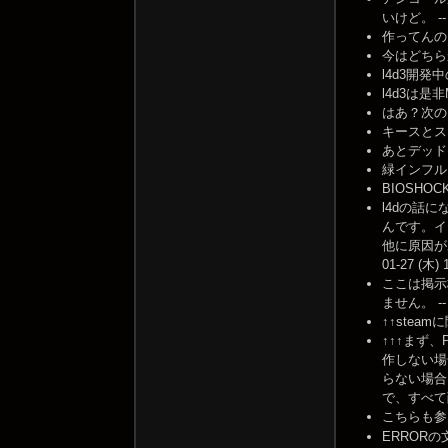
いけど。 -- 2
作ってんの？↑ -
今はどちらかと
l4d3開発中
l4d3は是非
はあ？次のス
キースとスワン
あとデッド・セ
緑インフルに感
BIOSHOC
l4dの話
んです。イ
他に原因が
01-27 (木) 
ここは掲示
ません。 -- 2
↑↑steamに
↑↑↑まず
作しない場
らない場合
で、すべて削除
こちらも参
ERROR