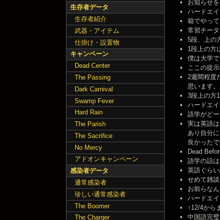
お知らせをちゃ
生存者データ
ハードエイト2週
生存者紹介
箱でやってる
常習チーターd
武器・アイテム
5段、上の方へ、
仕掛け・設置物
1段上の方は外
キャンペーン
僕は大学でド
Dead Center
ここの提示板が
2週間程度
The Passing
思います。 -- 
Dark Carnival
3段上の方1段
Swamp Fever
ハードエイト3
Hard Rain
語学がどーた
実は英語は
The Parish
あり自分に
The Sacrifice
良かったです。 
No Mercy
Dead Be
アドオンキャンペーン
語学の話は別
英語ぐらい話
感染者データ
せめて雑談ス
通常感染者
お前らなんだ
珍しい通常感染者
ハードエイトか
The Boomer
↑12/4から
中国語完璧！！ 
The Charger