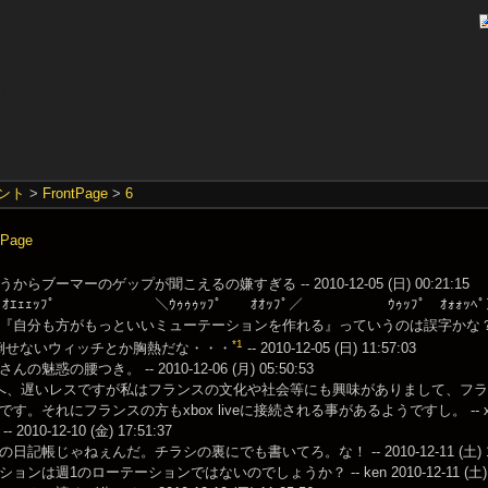
ント
>
FrontPage
>
6
Page
らブーマーのゲップが聞こえるの嫌すぎる -- 2010-12-05 (日) 00:21:15
ﾟ ｵｴｪｪｯﾌﾟ ＼ｳｩｩｩｯﾌﾟ ｵｵｯﾌﾟ／ ｳｩｯﾌﾟ ｵｫｫｯﾍﾟ＞ -- 2010-
自分も方がもっといいミューテーションを作れる』っていうのは誤字かな？ -- 2010-1
*1
倒せないウィッチとか胸熱だな・・・
-- 2010-12-05 (日) 11:57:03
の魅惑の腰つき。 -- 2010-12-06 (月) 05:50:53
へ、遅いレスですが私はフランスの文化や社会等にも興味がありまして、フ
。それにフランスの方もxbox liveに接続される事があるようですし。 -- xread 201
2010-12-10 (金) 17:51:37
日記帳じゃねぇんだ。チラシの裏にでも書いてろ。な！ -- 2010-12-11 (土) 14:
ンは週1のローテーションではないのでしょうか？ -- ken 2010-12-11 (土) 18