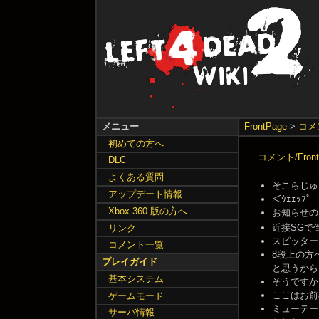
メニュー
FrontPage
>
コメ
初めての方へ
コメント/Front
DLC
よくある質問
そこらじゅうか
アップデート情報
＜ｳｪｪｯﾌ
Xbox 360 版の方へ
お知らせの『
近接SGで
リンク
スピッターさん
コメント一覧
8段上の方
プレイガイド
と思うからです
基本システム
そうですか -- 
ここはお前の
ゲームモード
ミューテーショ
サーバ情報