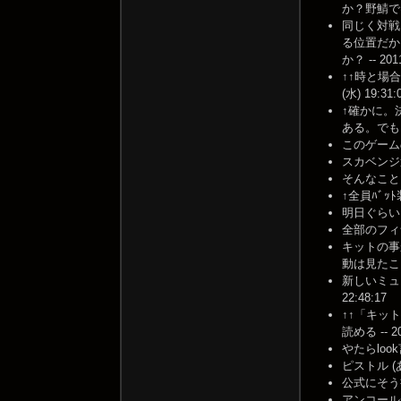
か？野鯖では
同じく対戦
る位置だか
か？ -- 2011
↑↑時と場合
(水) 19:31:
↑確かに。
ある。でも、
このゲームの
スカベンジ過疎過
そんなことより
↑全員ﾊﾞｯﾄ装
明日ぐらいに
全部のフィナ
キットの事
動は見たことが
新しいミュ
22:48:17
↑↑「キッ
読める -- 201
やたらlook
ピストル (
公式にそう書い
アンコール