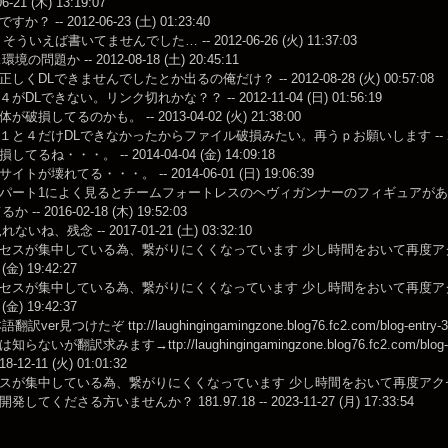
06-21 (木) 13:19:07
？ -- 2012-06-23 (土) 01:23:40
そういえば書いてませんでした… -- 2012-06-26 (火) 11:37:03
の問題か -- 2012-08-18 (土) 20:45:11
くDLできませんでしたとか出るの俺だけ？ -- 2012-08-28 (火) 00:57:08
DLできない。リンク切れかな？？ -- 2012-11-04 (日) 01:56:19
破損してるのかも。 -- 2013-04-02 (火) 21:38:00
と４だけDLできなかったからファイル破損みたい。再うｐお願いします -- 2013-09-
てるね・・・。 -- 2014-04-04 (金) 14:09:18
トが壊れてる・・・。 -- 2014-06-01 (日) 19:06:39
ート1によく見るとチームフォートレスのヘヴィガンナーのフィギュアがあったぞｗｗｗ -- 
か -- 2016-02-18 (木) 19:52:03
れないね、残念 -- 2017-01-21 (土) 03:32:10
セスが集中している為、繋がりにくくなっています 少し時間をおいて再度アクセス
 (金) 19:42:27
セスが集中している為、繋がりにくくなっています 少し時間をおいて再度アクセス
 (金) 19:42:37
翻訳ver見つけたぞ ttp://laughingingamingzone.blog76.fc2.com/blog-entry-31.h
いが翻訳求みます→ttp://laughingingamingzone.blog76.fc2.com/blog-entry-3
018-12-11 (火) 01:01:32
が集中している為、繋がりにくくなっています 少し時間をおいて再度アクセスしてみて下さい
してくださる方いませんか？ 181.97.18 -- 2023-11-27 (月) 17:33:54