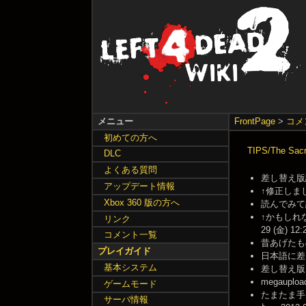
メニュー
FrontPage
>
コメ
初めての方へ
TIPS/The S
DLC
よくある質問
差し替え版詰
アップデート情報
↑修正しました -
Xbox 360 版の方へ
読んでみて納得
↑かもしれな
リンク
29 (金) 12:
コメント一覧
昔あげたもの
プレイガイド
日本語に差し替
基本システム
差し替え版リン
megauplo
ゲームモード
たまたま手元に
サーバ情報