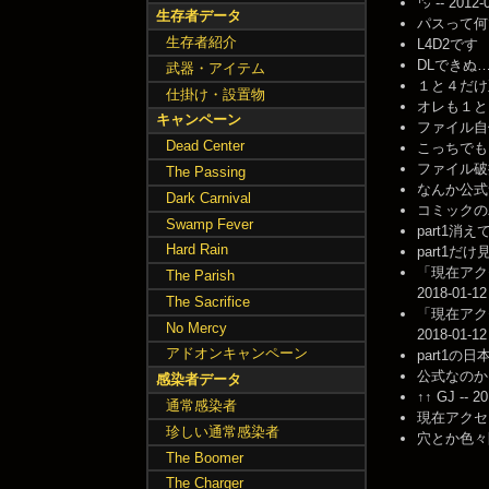
㌧ -- 2012-
生存者データ
パスって何ですか
生存者紹介
L4D2です 
DLできぬ…環境
武器・アイテム
１と４だけ正し
仕掛け・設置物
オレも１と４が
キャンペーン
ファイル自体が
Dead Center
こっちでも１
ファイル破損し
The Passing
なんか公式サイ
Dark Carnival
コミックのパ
Swamp Fever
part1消えてる
Hard Rain
part1だけ見
「現在アク
The Parish
2018-01-12
The Sacrifice
「現在アク
No Mercy
2018-01-12
アドオンキャンペーン
part1の日本語
公式なのかは知らな
感染者データ
↑↑ GJ -- 2
通常感染者
現在アクセス
珍しい通常感染者
穴とか色々開発
The Boomer
The Charger