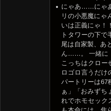
にゃあ……にゃ
リの小悪魔にゃん
いは正義にゃ！
トタワーの下で
尾は自家製、あ
ん……。 一緒
こっちはクロー
ロゴロ言うだけ
パートリーは6
ぁ」「おみずち
れでホモセック
も本命には、焦