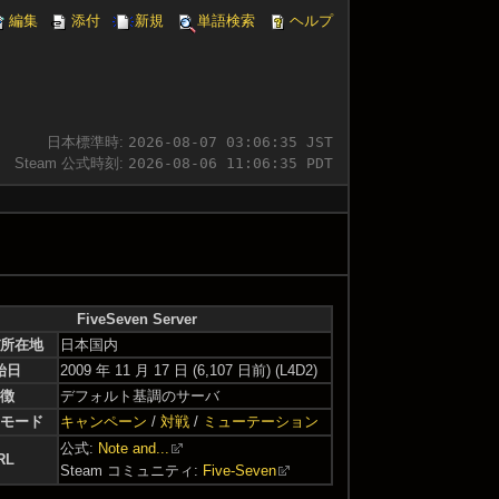
編集
添付
新規
単語検索
ヘルプ
日本標準時:
2026-08-07 03:06:35 JST
Steam 公式時刻:
2026-08-06 11:06:35 PDT
FiveSeven Server
所在地
日本国内
始日
2009 年 11 月 17 日
(6,107 日前) (L4D2)
徴
デフォルト基調のサーバ
モード
キャンペーン
/
対戦
/
ミューテーション
公式:
Note and...
RL
Steam コミュニティ:
Five-Seven