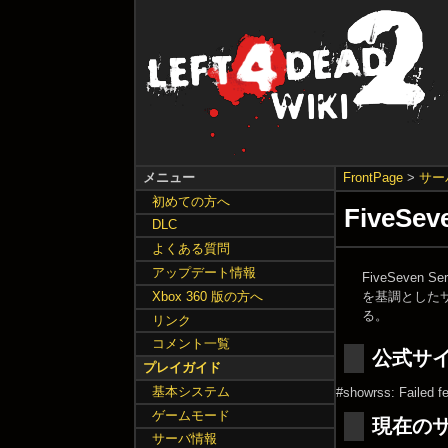
メニュー
FrontPage
>
サー
初めての方へ
FiveSev
DLC
よくある質問
アップデート情報
FiveSeven
を基調としたサー
Xbox 360 版の方へ
る。
リンク
コメント一覧
公式サ
プレイガイド
基本システム
#showrss: Failed f
ゲームモード
現在の
サーバ情報