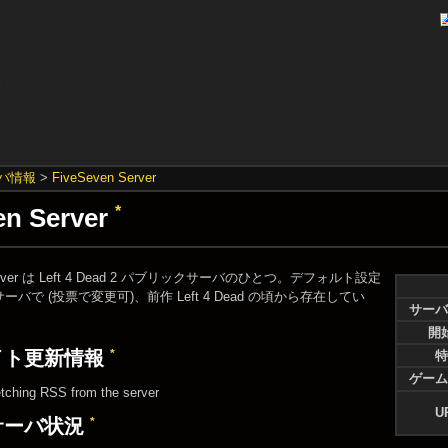
バ情報
>
FiveSeven Server
en Server
*
 Server は Left 4 Dead 2 パブリックサーバのひとつ。デフォルト設定
バで (投票で変更可)、前作 Left 4 Dead の頃から存在してい
サーバ
開
*
イト更新情報
特
ゲーム
etching RSS from the server
U
*
サーバ状況