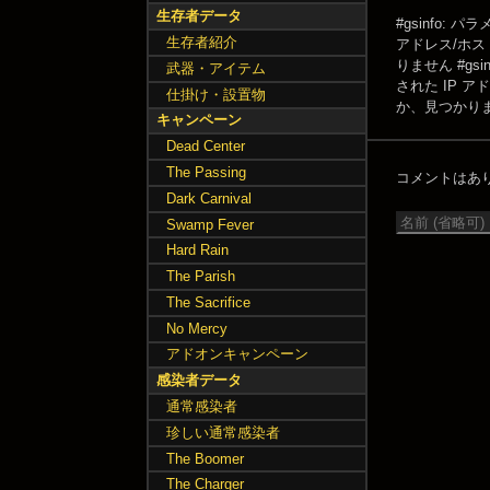
生存者データ
#gsinfo:
生存者紹介
アドレス/ホ
りません
#g
武器・アイテム
された IP 
仕掛け・設置物
か、見つかり
キャンペーン
Dead Center
The Passing
コメントはあ
Dark Carnival
Swamp Fever
Hard Rain
The Parish
The Sacrifice
No Mercy
アドオンキャンペーン
感染者データ
通常感染者
珍しい通常感染者
The Boomer
The Charger