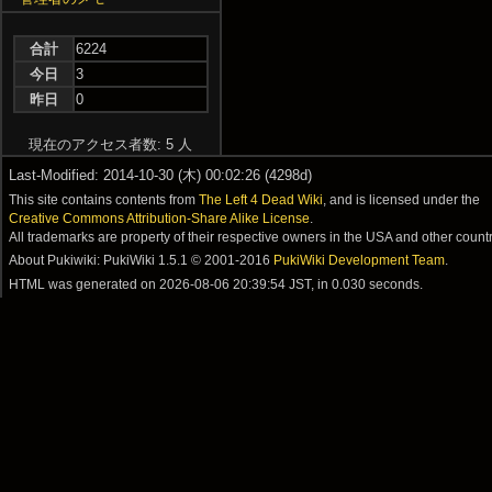
合計
6224
今日
3
昨日
0
現在のアクセス者数: 5 人
Last-Modified: 2014-10-30 (木) 00:02:26 (4298d)
This site contains contents from
The Left 4 Dead Wiki
, and is licensed under the
Creative Commons Attribution-Share Alike License
.
All trademarks are property of their respective owners in the USA and other countr
About Pukiwiki: PukiWiki 1.5.1 © 2001-2016
PukiWiki Development Team
.
HTML was generated on
2026-08-06 20:39:54 JST
, in 0.030 seconds.