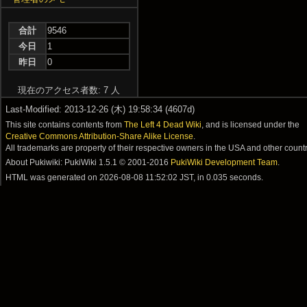
合計
9546
今日
1
昨日
0
現在のアクセス者数: 7 人
Last-Modified: 2013-12-26 (木) 19:58:34 (4607d)
This site contains contents from
The Left 4 Dead Wiki
, and is licensed under the
Creative Commons Attribution-Share Alike License
.
All trademarks are property of their respective owners in the USA and other countr
About Pukiwiki: PukiWiki 1.5.1 © 2001-2016
PukiWiki Development Team
.
HTML was generated on
2026-08-08 11:52:02 JST
, in 0.035 seconds.