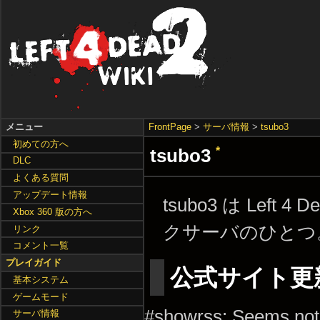
メニュー
FrontPage
>
サーバ情報
>
tsubo3
初めての方へ
tsubo3
*
DLC
よくある質問
アップデート情報
tsubo3 は Left 4
Xbox 360 版の方へ
クサーバのひとつ
リンク
コメント一覧
プレイガイド
公式サイト更
基本システム
ゲームモード
#showrss: Seems not
サーバ情報