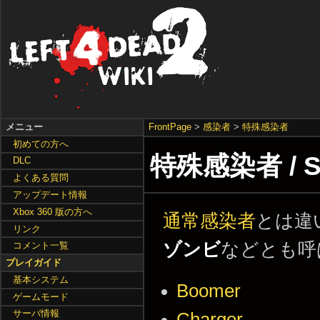
メニュー
FrontPage
>
感染者
>
特殊感染者
初めての方へ
特殊感染者 / Spe
DLC
よくある質問
アップデート情報
Xbox 360 版の方へ
通常感染者
とは違
リンク
ゾンビ
などとも呼
コメント一覧
プレイガイド
基本システム
Boomer
ゲームモード
サーバ情報
Charger