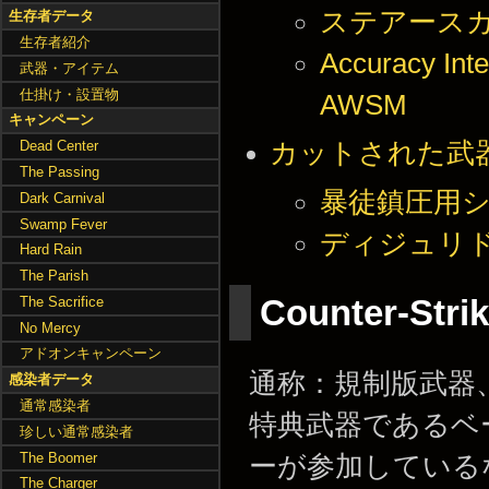
ステアースカウト 
生存者データ
生存者紹介
Accuracy Inte
武器・アイテム
仕掛け・設置物
AWSM
キャンペーン
カットされた武
Dead Center
The Passing
暴徒鎮圧用シールド
Dark Carnival
Swamp Fever
ディジュリドゥ /
Hard Rain
The Parish
Counter-St
The Sacrifice
No Mercy
アドオンキャンペーン
通称：規制版武器
感染者データ
通常感染者
特典武器であるベ
珍しい通常感染者
The Boomer
ーが参加している
The Charger