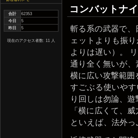
コンバットナイフ /
合計
62353
今日
5
斬る系の武器で、
昨日
5
ェットよりも振り
現在のアクセス者数: 11 人
よりは遅い）。 
通り全く無いが、
横に広い攻撃範囲
すごぶる使いやす
り回しは勿論、遊
「横に広くて、威
といえば、法外っ