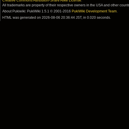
Creative Commons Attribution-Share Alike License
.
All trademarks are property of their respective owners in the USA and other countr
About Pukiwiki: PukiWiki 1.5.1 © 2001-2016
PukiWiki Development Team
.
HTML was generated on
2026-08-06 20:36:44 JST
, in 0.020 seconds.