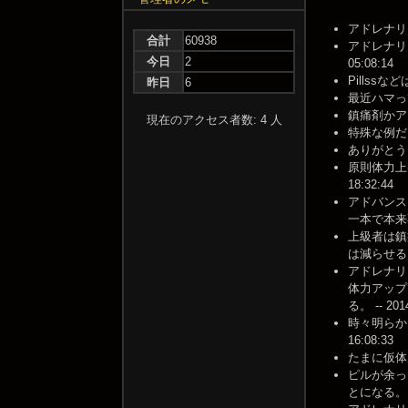
アドレナリン
合計
60938
アドレナリ
今日
2
05:08:14
Pillssなど
昨日
6
最近ハマって
鎮痛剤かアドレ
現在のアクセス者数: 4 人
特殊な例だけど
ありがとう -- 
原則体力上
18:32:44
アドバンス
一本で本来不
上級者は鎮
は減らせる。 --
アドレナリ
体力アップ
る。 -- 2014
時々明らか
16:08:33
たまに仮体力が
ピルが余っ
とになる。 -- 