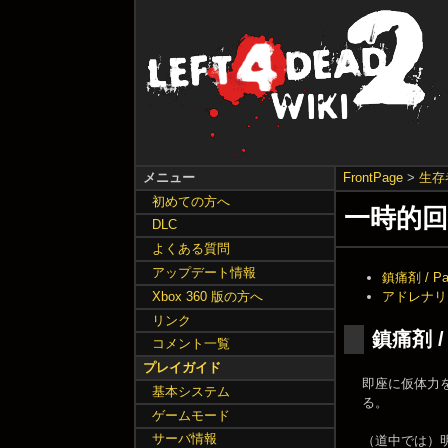
メニュー
FrontPage
>
生存
初めての方へ
一時的回復ア
DLC
よくある質問
アップデート情報
鎮痛剤 / Pai
アドレナリン /
Xbox 360 版の方へ
リンク
鎮痛剤 / 
コメント一覧
プレイガイド
即座に仮体力
基本システム
る。
ゲームモード
サーバ情報
（道中では）