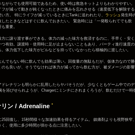
きながらでも使用可能であるため、使い時は救急キットよりもわかりやすい。
イフが減って動きが鈍くなったときに痛みを忘れさせる（速度低下を解除する
い方。 特にライフが減っているときにTankに追われたり、
ラッシュ
発生時
敗したときなどはすぐに飲んでおきたい。 緊急時には「一発殴られてでも飲
断も重要。
味方に譲り渡す事ができる。体力の減った味方を救済するのに、手早く・安く
かつ有効。譲渡時・使用時に足が止まらないこともあり、パーティ進行速度の
る。体力低下した味方がピルなどを持っていなかったら積極的に渡したい。
なんでもない時に飲んでも効果は薄い。回復量の無駄もだが、仮体力なので勝
くのも良いが、そうでなければ体力が減ってから飲む方が、被ダメージの影響
アドレナリンも明らかに乱用したらヤバそうだが、少なくともゲーム中でのデ
剛腕を浴びせられようが、Chargerにミンチにされまくろうが、飲むだけで
*
ン / Adrenaline
に25回復し、15秒間様々な加速効果を得るアイテム。 鎮痛剤よりも視野狭窄
きく、使用に多少時間が掛かる点に注意したい。