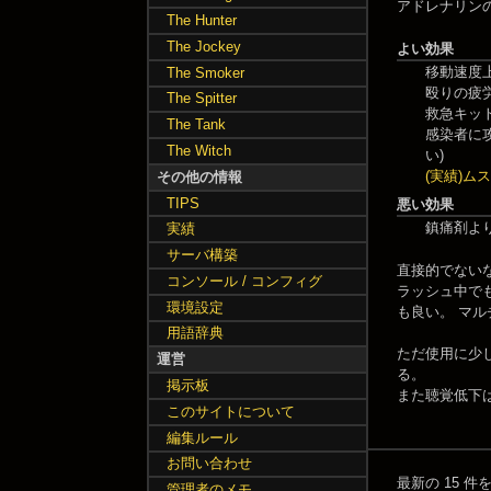
アドレナリン
The Hunter
The Jockey
よい効果
移動速度
The Smoker
殴りの疲
The Spitter
救急キッ
The Tank
感染者に攻
The Witch
い)
(実績)
その他の情報
TIPS
悪い効果
鎮痛剤よ
実績
サーバ構築
直接的でない
コンソール / コンフィグ
ラッシュ中で
環境設定
も良い。 マ
用語辞典
ただ使用に少
運営
る。
掲示板
また聴覚低下
このサイトについて
編集ルール
お問い合わせ
最新の 15 
管理者のメモ