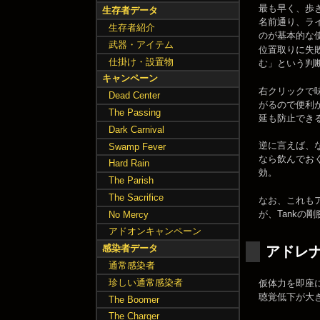
最も早く、歩
生存者データ
名前通り、ラ
生存者紹介
のが基本的な使
武器・アイテム
位置取りに失
仕掛け・設置物
む」という判
キャンペーン
右クリックで
Dead Center
がるので便利
The Passing
延も防止でき
Dark Carnival
逆に言えば、
Swamp Fever
なら飲んでお
Hard Rain
効。
The Parish
The Sacrifice
なお、これも
が、Tankの
No Mercy
アドオンキャンペーン
感染者データ
アドレナリ
通常感染者
珍しい通常感染者
仮体力を即座
聴覚低下が大
The Boomer
The Charger