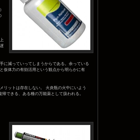
）
の
上
遅
手に減っていってしまうからである。余っている
と仮体力の有効活用という観点から明らかに有
メリットは存在しない。 火炎瓶の火中にいよう
一時復帰できる、ある種の万能薬として扱われる。
、