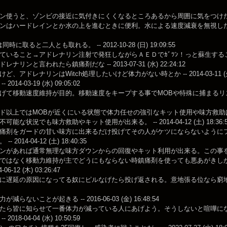
使うと、ゾンビの接近に気付きにくくなるところあるから周囲に気をつけた方がいいかもね -
ンはハードレインとか水の上を進むときに便利。水による速度減衰を無視した上で速度上昇
は同時に取ると二人とも取れる。 -- 2012-10-28 (日) 19:09:55
いること→アドレナリン注射で発狂しながらＡＥＤでｶﾞﾂﾝ！っと蘇生すること。 -- 201
ナリンと言われたら鎮痛剤だな -- 2013-07-31 (水) 22:24:12
、アドレナリンはWitch処理したいけど体力がない時とか -- 2014-03-11 (火) 
2014-03-19 (水) 09:05:02
げて移動速度維持が目的。移動速度をキープする事でMOBや特殊に捕まるリスクを減らし
ド以上ではMOBが近くにいる状態で体力任せの強引なキット使用や味方救
可能な状況でも味方救助やキット使用が出来る。 -- 2014-04-12 (土) 18:36:5
痛剤をガードの甘い味方に出来るだけ投げてその人がケツにならないように
 2014-04-12 (土) 18:40:35
ンがあれば通常無理な味方ダウンからの回復やキット利用が出来る。この事
ではなく移動力維持が主でどうにもならない時鎮痛剤を使っても悪あがきし
-06-12 (木) 03:26:47
に遅延の原因になってる奴にピルなげたら投げ返される。意地張る位なら窮地に陥らんよう
減らないことが起きる -- 2016-06-03 (金) 16:48:54
たら皆に知らせて一番体力が減っている人にあげよう。そうしないと喧嘩に
2018-04-04 (水) 10:50:59