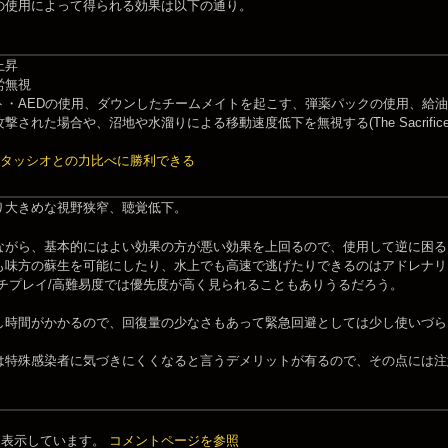
の使用によって得られる効果は以下の通り。
上昇
労無視
ト・AEDの使用、ダウンしたチームメイトを起こす、弾薬パックの使用、給
撃された場合や、沼地や水溜りによる移動速度低下を無視する(The Sacrif
ムスタッシオとの力比べに勝利できる
り大きめな視野狭窄、聴覚低下。
ながら、基本的にはよい効果の方が悪い効果を上回るので、使用して逆に困る
も味方の蘇生を可能にしたり、水上でも高速で逃げたりできるのはアドレナリ
ルチプレイ/高難易度では優先度が高く見られることもありうるだろう。
し時間がかかるので、回復量の少なさもあって緊急回避としては少し使いづら
は特殊感染者に気づきにくくなると言うデメリットが有るので、その点には注
件を表示しています。
コメントページを参照