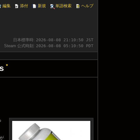
編集
添付
新規
単語検索
ヘルプ
日本標準時:
2026-08-08 21:10:51 JST
Steam 公式時刻:
2026-08-08 05:10:51 PDT
ms
*
あ
が