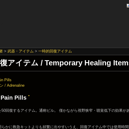
者
>
武器・アイテム
>
一時的回復アイテム
イテム / Temporary Healing Ite
n Pills
 Adrenaline
*
Pain Pills
を50回復するアイテム。通称ピル。 僅かながら視野狭窄・聴覚低下の効果が
明らかに救急キットよりも頻繁に出やすいうえ、回復アイテム中では使用時間