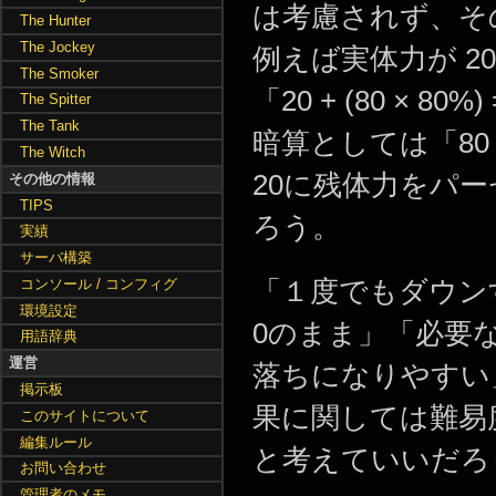
は考慮されず、そ
The Hunter
The Jockey
例えば実体力が 2
The Smoker
「20 + (80 × 8
The Spitter
The Tank
暗算としては「80＋
The Witch
20に残体力をパ
その他の情報
TIPS
ろう。
実績
サーバ構築
「１度でもダウン
コンソール / コンフィグ
環境設定
0のまま」「必要
用語辞典
運営
落ちになりやすい
掲示板
果に関しては難易
このサイトについて
編集ルール
と考えていいだろ
お問い合わせ
管理者のメモ