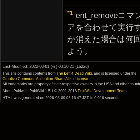
*1
ent_remov
アを合わせて実行
が消えた場合は何
よう。
Last-Modified: 2022-03-01 (火) 00:30:21 (1622d)
This site contains contents from
The Left 4 Dead Wiki
, and is licensed under the
Creative Commons Attribution-Share Alike License
.
All trademarks are property of their respective owners in the USA and other countr
About Pukiwiki: PukiWiki 1.5.1 © 2001-2016
PukiWiki Development Team
.
HTML was generated on
2026-08-09 03:16:47 JST
, in 0.016 seconds.