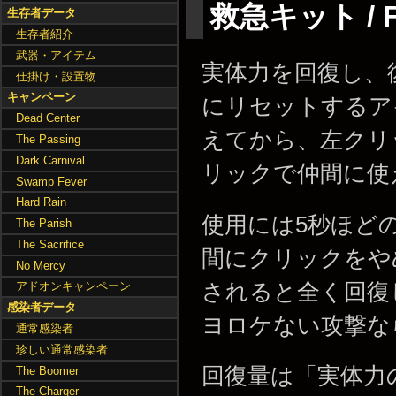
救急キット / Fir
生存者データ
生存者紹介
武器・アイテム
実体力を回復し、
仕掛け・設置物
キャンペーン
にリセットするア
Dead Center
えてから、左クリ
The Passing
Dark Carnival
リックで仲間に使
Swamp Fever
Hard Rain
使用には5秒ほど
The Parish
The Sacrifice
間にクリックをや
No Mercy
されると全く回復
アドオンキャンペーン
感染者データ
ヨロケない攻撃な
通常感染者
珍しい通常感染者
回復量は「実体力の
The Boomer
The Charger