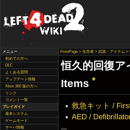
メニュー
FrontPage
>
生存者
>
武器・アイテム
>
初めての方へ
恒久的回復アイテム
DLC
よくある質問
*
アップデート情報
Items
Xbox 360 版の方へ
リンク
コメント一覧
救急キット / First 
プレイガイド
基本システム
AED / Defibrillato
ゲームモード
サーバ情報