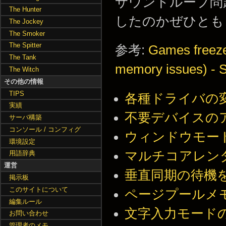
サウンドループ問
The Hunter
したのかぜひとも
The Jockey
The Smoker
The Spitter
参考:
Games freeze
The Tank
memory issues) - 
The Witch
その他の情報
TIPS
各種ドライバの
実績
不要デバイスの
サーバ構築
コンソール / コンフィグ
ウィンドウモー
環境設定
マルチコアレン
用語辞典
運営
垂直同期の待機
掲示板
このサイトについて
ページプールメ
編集ルール
文字入力モード
お問い合わせ
管理者のメモ