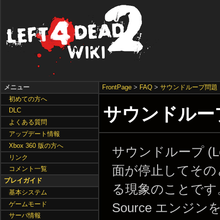
メニュー
FrontPage
>
FAQ
>
サウンドループ問題
初めての方へ
サウンドルー
DLC
よくある質問
アップデート情報
Xbox 360 版の方へ
サウンドループ (Loo
リンク
面が停止してその
コメント一覧
プレイガイド
る現象のことです。この
基本システム
ゲームモード
Source エン
サーバ情報