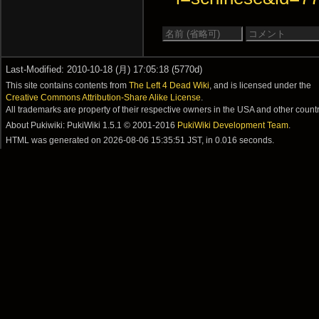
Last-Modified: 2010-10-18 (月) 17:05:18 (5770d)
This site contains contents from
The Left 4 Dead Wiki
, and is licensed under the
Creative Commons Attribution-Share Alike License
.
All trademarks are property of their respective owners in the USA and other countr
About Pukiwiki: PukiWiki 1.5.1 © 2001-2016
PukiWiki Development Team
.
HTML was generated on
2026-08-06 15:35:51 JST
, in 0.016 seconds.