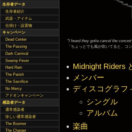
生存者データ
生存者紹介
武器・アイテム
仕掛け・設置物
キャンペーン
Dead Center
"I heard they gotta cancel the concert
The Passing
「ちょっとでも風が吹いてると、コ
Dark Carnival
Swamp Fever
Midnight Riders
Hard Rain
The Parish
メンバー
The Sacrifice
ディスコグラフ
No Mercy
アドオンキャンペーン
シングル
感染者データ
通常感染者
アルバム
珍しい通常感染者
The Boomer
楽曲
The Charger