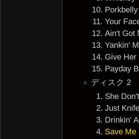
Porkbelly
Your Face
Ain't Got 
Yankin' 
Give He
Payday 
ディスク 2
She Don'
Just Kni
Drinkin' 
Save Me 