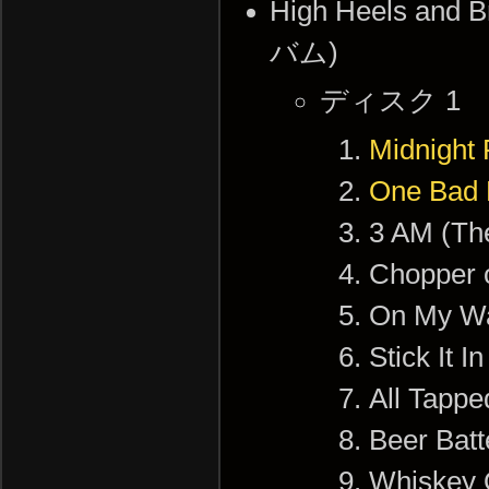
High Heels an
バム)
ディスク 1
Midnight 
One Bad
3 AM (Th
Chopper 
On My Wa
Stick It 
All Tappe
Beer Batt
Whiskey 