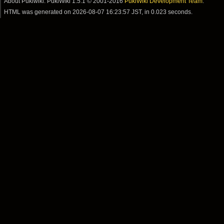
About Pukiwiki: PukiWiki 1.5.1 © 2001-2016
PukiWiki Development Team
.
HTML was generated on
2026-08-07 16:23:57 JST
, in 0.023 seconds.