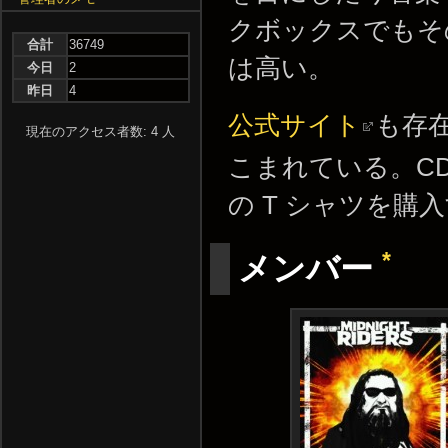
クボックスでもそ
合計
36749
は高い。
今日
2
昨日
4
公式サイト
も存
現在のアクセス者数: 4 人
こまれている。C
の T シャツを購
*
メンバー