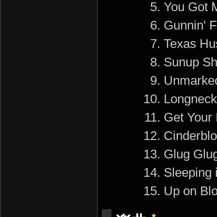
You Got M
Gunnin' F
Texas Hus
Sunup S
Unmarked
Longneck
Get Your F
Cinderbl
Glug Gl
Sleeping
Up on B