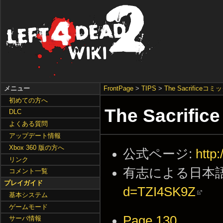
メニュー
FrontPage
>
TIPS
>
The Sacrifice
初めての方へ
The Sacrif
DLC
よくある質問
アップデート情報
Xbox 360 版の方へ
公式ページ:
http
リンク
有志による日本
コメント一覧
プレイガイド
d=TZI4SK9Z
基本システム
ゲームモード
Page 130
サーバ情報