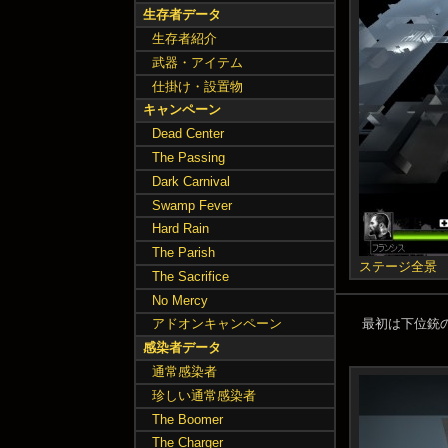
生存者データ
生存者紹介
武器・アイテム
仕掛け・設置物
キャンペーン
Dead Center
The Passing
Dark Carnival
Swamp Fever
Hard Rain
The Parish
ステージ全景
The Sacrifice
No Mercy
最初は下位銃
アドオンキャンペーン
感染者データ
通常感染者
珍しい通常感染者
The Boomer
The Charger