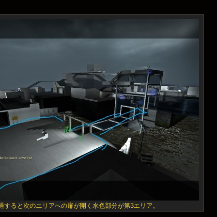
0秒経過すると次のエリアへの扉が開く水色部分が第3エリア。