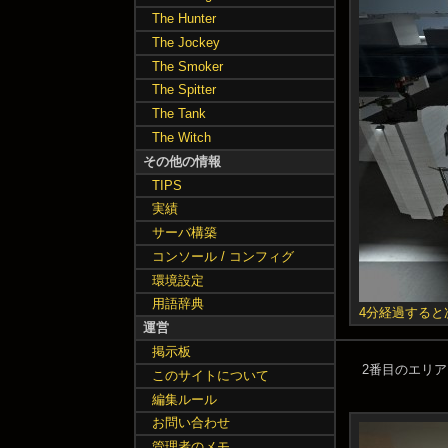
The Hunter
The Jockey
The Smoker
The Spitter
The Tank
The Witch
その他の情報
TIPS
実績
サーバ構築
コンソール / コンフィグ
環境設定
用語辞典
4分経過すると
運営
掲示板
2番目のエリ
このサイトについて
編集ルール
お問い合わせ
管理者のメモ