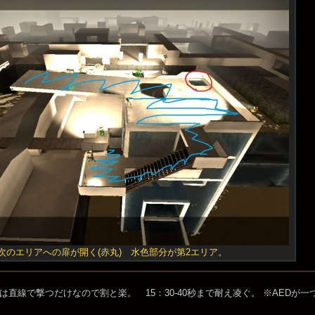
次のエリアへの扉が開く(赤丸) 水色部分が第2エリア。
は直線で撃つだけなので割と楽。 15：30-40秒まで耐え凌ぐ。 ※AED