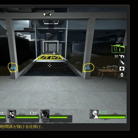
8秒間床が抜ける仕掛け。