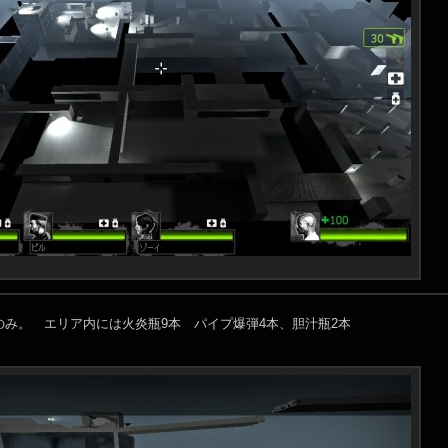
のみ。 エリア内には火炎瓶9本 パイプ爆弾4本、胆汁瓶2本