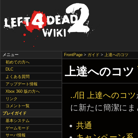
メニュー
FrontPage
>
ガイド
>
上達へのコツ
初めての方へ
上達へのコツ
DLC
よくある質問
アップデート情報
Xbox 360 版の方へ
../旧 上達へのコツ
リンク
に新たに簡潔にま
コメント一覧
プレイガイド
基本システム
共通
ゲームモード
キャンペーン系
サーバ情報