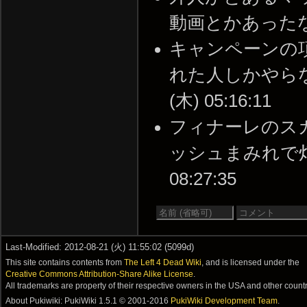
動画とかあったな -- 2
キャンペーンの
れた人しかやらない
(木) 05:16:11
フィナーレのス
ッシュまみれで灯油運
08:27:35
Last-Modified: 2012-08-21 (火) 11:55:02 (5099d)
This site contains contents from
The Left 4 Dead Wiki
, and is licensed under the
Creative Commons Attribution-Share Alike License
.
All trademarks are property of their respective owners in the USA and other countr
About Pukiwiki: PukiWiki 1.5.1 © 2001-2016
PukiWiki Development Team
.