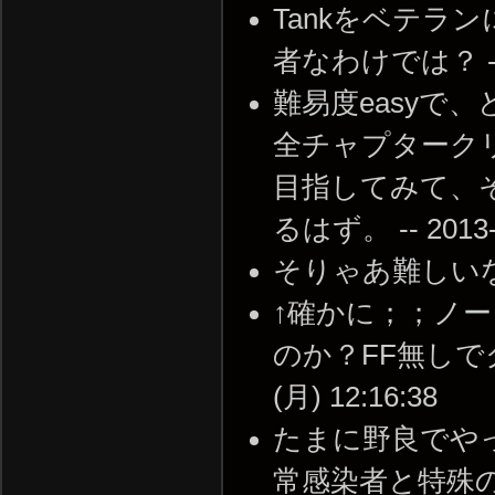
Tankをベテラ
者なわけでは？ -- 20
難易度easyで
全チャプタークリ
目指してみて、そ
るはず。 -- 2013-1
そりゃあ難しいな・・・ 
↑確かに；；ノ
のか？FF無しでク
(月) 12:16:38
たまに野良でや
常感染者と特殊のKI