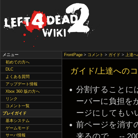
メニュー
FrontPage
>
コメント
>
ガイド
>
上達へ
初めての方へ
ガイド/上達への
DLC
よくある質問
アップデート情報
分割することに
Xbox 360 版の方へ
リンク
ーバーに負担を
コメント一覧
ージにしてもいいと思い
プレイガイド
基本システム
前ページを消す
ゲームモード
来るので。 -- 2009-
サーバ情報