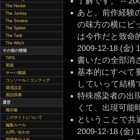
了解です。 -- 2009-
The Hunter
あと、前作経験
The Jockey
The Smoker
の味方の横にピ
The Spitter
は今作だと致命的
The Tank
The Witch
2009-12-18 (金) 1
その他の情報
TIPS
書いたの全部消されてるし
実績
基本的にすべて
サーバ構築
コンソール / コンフィグ
していって結構です。 -
環境設定
特殊感染者の出
用語辞典
運営
くて、出現可能時になる 
掲示板
このサイトについて
ということで共通
編集ルール
2009-12-18 (金) 1
お問い合わせ
管理者のメモ