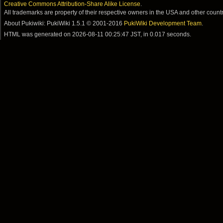
Creative Commons Attribution-Share Alike License
.
All trademarks are property of their respective owners in the USA and other countr
About Pukiwiki: PukiWiki 1.5.1 © 2001-2016
PukiWiki Development Team
.
HTML was generated on
2026-08-11 00:25:47 JST
, in 0.017 seconds.