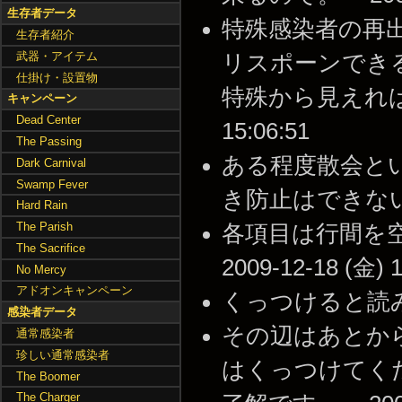
生存者データ
特殊感染者の再
生存者紹介
武器・アイテム
リスポーンでき
仕掛け・設置物
特殊から見えればリス
キャンペーン
Dead Center
15:06:51
The Passing
ある程度散会と
Dark Carnival
Swamp Fever
き防止はできない。 --
Hard Rain
The Parish
各項目は行間を空
The Sacrifice
2009-12-18 (金) 1
No Mercy
アドオンキャンペーン
くっつけると読みにくいで
感染者データ
その辺はあとか
通常感染者
珍しい通常感染者
はくっつけてください -
The Boomer
The Charger