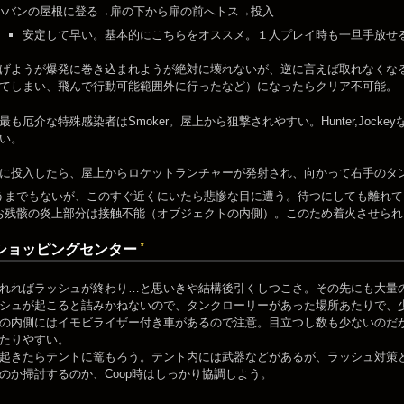
いバンの屋根に登る→扉の下から扉の前へトス→投入
安定して早い。基本的にこちらをオススメ。１人プレイ時も一旦手放せ
げようが爆発に巻き込まれようが絶対に壊れないが、逆に言えば取れなくな
てしまい、飛んで行動可能範囲外に行ったなど）になったらクリア不可能。
最も厄介な特殊感染者はSmoker。屋上から狙撃されやすい。Hunter,Joc
い。
に投入したら、屋上からロケットランチャーが発射され、向かって右手のタ
うまでもないが、このすぐ近くにいたら悲惨な目に遭う。待つにしても離れて
お残骸の炎上部分は接触不能（オブジェクトの内側）。このため着火させられ
*
ショッピングセンター
れればラッシュが終わり…と思いきや結構後引くしつこさ。その先にも大量の
シュが起こると詰みかねないので、タンクローリーがあった場所あたりで、
の内側にはイモビライザー付き車があるので注意。目立つし数も少ないのだ
たりやすい。
起きたらテントに篭もろう。テント内には武器などがあるが、ラッシュ対策
のか掃討するのか、Coop時はしっかり協調しよう。