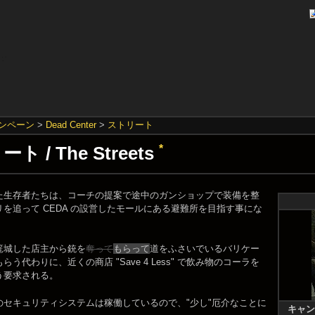
ンペーン
>
Dead Center
>
ストリート
ート / The Streets
*
た生存者たちは、コーチの提案で途中のガンショップで装備を整
を追って CEDA の設営したモールにある避難所を目指す事にな
篭城した店主から銃を
奪って
もらって
道をふさいでいるバリケー
う代わりに、近くの商店 "Save 4 Less" で飲み物のコーラを
う要求される。
のセキュリティシステムは稼働しているので、"少し"厄介なことに
キャン