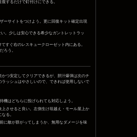
往復するだけで釘付けにできる。
ザーサイトをつけよう。更に回復キット確定出現
ない。少しは安心できる希少なガントレットラッ
を開けてすぐ右のレスキュークローゼット内にある。
だろう。
楽かつ安定してクリアできるが、胆汁爆弾は次のチ
のラッシュはやさしいので、できれば使用しないで
待機はどちらに投げられても対応しよう。
炎上させると良い。左側生け垣越え・モール屋上か
になる。
前に敵が群がってしまうか、無用なダメージを味