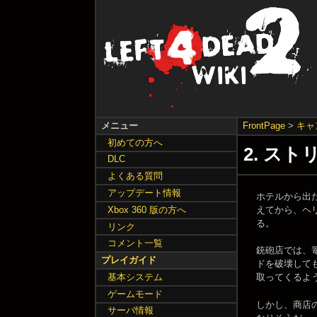
メニュー
FrontPage
>
キャ
初めての方へ
2. ストリ
DLC
よくある質問
アップデート情報
ホテルから出
えてから、ヘリ
Xbox 360 版の方へ
る。
リンク
コメント一覧
銃砲店では、
プレイガイド
ドを破壊してもら
基本システム
取ってくるよ
ゲームモード
しかし、商店
サーバ情報