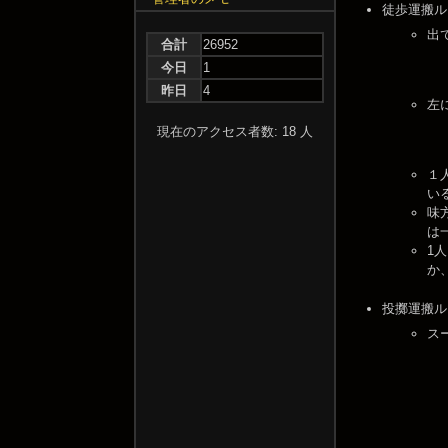
徒歩運搬ル
出
合計
26952
今日
1
昨日
4
左
現在のアクセス者数: 18 人
１
い
味
は
1
か
投擲運搬ル
ス