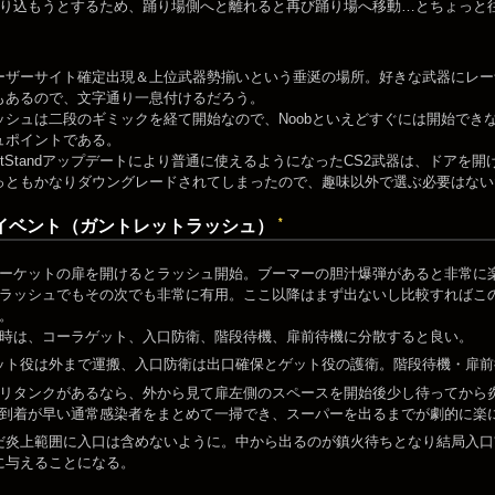
り込もうとするため、踊り場側へと離れると再び踊り場へ移動…とちょっと
ーザーサイト確定出現＆上位武器勢揃いという垂涎の場所。好きな武器にレー
もあるので、文字通り一息付けるだろう。
ッシュは二段のギミックを経て開始なので、Noobといえどすぐには開始でき
ュポイントである。
astStandアップデートにより普通に使えるようになったCS2武器は、ドア
っともかなりダウングレードされてしまったので、趣味以外で選ぶ必要はない
*
イベント（ガントレットラッシュ）
ーケットの扉を開けるとラッシュ開始。ブーマーの胆汁爆弾があると非常に
ラッシュでもその次でも非常に有用。ここ以降はまず出ないし比較すればこ
。
時は、コーラゲット、入口防衛、階段待機、扉前待機に分散すると良い。
ット役は外まで運搬、入口防衛は出口確保とゲット役の護衛。階段待機・扉前
リタンクがあるなら、外から見て扉左側のスペースを開始後少し待ってから
到着が早い通常感染者をまとめて一掃でき、スーパーを出るまでが劇的に楽
だ炎上範囲に入口は含めないように。中から出るのが鎮火待ちとなり結局入口
に与えることになる。