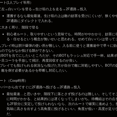
ート(1人プレイ等用）
て左→白いバンを登る→生け垣の上を走る→2F通路→投入
運搬するなら最短最速。生け垣の上は敵の妨害を受けにくいが、狭くや
2F通路にダイレクトで入れる。
に大きく周り、階段で登る
初心者ルート。取りやすいという意味でも。時間がややかかり、妨害に非
る・任せるという概念が無いせいと思われる。せめて白いバンは登って
人プレイ時は胆汁爆弾の使い所が難しい。入る前に使うと運搬途中で早々に効
るのでなかなか投げる隙ができない。
方BOTを当てにしたいところだが、そのBOTもラッシュ対応で手一杯。結果
一旦コーラを手放して掃討、再度回収するのが良い。
人プレイでも投げられる状況なら投げた方が自分で敵に対処しやすい。BOT
、敵を倒す必要があるかを即断し対応したい。
ート（Coop時用）
ーパーから出てすぐに2F通路へ投げる→2F通路→投入
最短最速…と思いきや、階段下に落とさず投げるのは難しい。そしてそ
に時間がかかる、と結果的には遅くなってしまいがち。待機組はその点
も2F部分に安定して投げられないなら、次のルートで確実に進めよう。
気味に高さを出すよう高角度に投げるといい。角度が低い・高度が足り
だ。