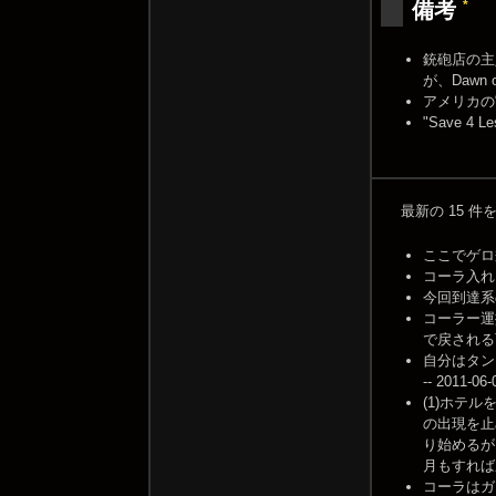
*
備考
銃砲店の主人
が、Dawn
アメリカの
"Save 
最新の 15 
ここでゲロ瓶
コーラ入れるま
今回到達系の
コーラー運
で戻される可能性
自分はタン
-- 2011-06-
(1)ホテ
の出現を止
り始めるが
月もすれば廃人
コーラはガンシ