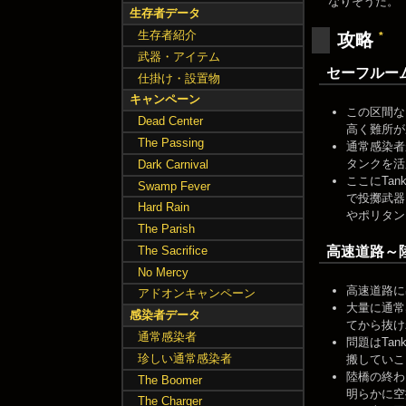
なりそうだ。
生存者データ
生存者紹介
*
攻略
武器・アイテム
セーフルー
仕掛け・設置物
キャンペーン
この区間な
Dead Center
高く難所が
The Passing
通常感染者
タンクを活
Dark Carnival
ここにTa
Swamp Fever
で投擲武器
Hard Rain
やポリタン
The Parish
The Sacrifice
高速道路～
No Mercy
高速道路に
アドオンキャンペーン
大量に通常
感染者データ
てから抜け
通常感染者
問題はTa
珍しい通常感染者
搬していこ
陸橋の終わ
The Boomer
明らかに空
The Charger