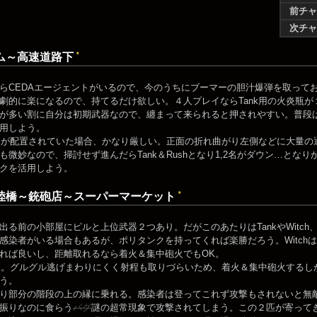
前チャ
次チャ
*
ム～高速道路下
らCEDAエージェントがいるので、今のうちにブーマーの胆汁爆弾を取って
劇的に楽になるので、持てるだけ欲しい。４人プレイならTank用の火炎瓶
が多い割に自分は初期武器なので、纏まって来られると押されやすい。普段
用しよう。
nkが配置されていた場合、かなり厳しい。正面の折れ曲がり左側などに大量
も微妙なので、掃討せず進んだらTank＆Rushとなり1,2名がダウン…となり
クを活用しよう。
*
陸橋～銃砲店～スーパーマーケット
出る前の小部屋にピルと上位武器２つあり。だがこのあたりはTankやWitc
感染者がいる場合もあるが、ポリタンクを持ってくれば楽勝だろう。Witch
れば良いし、距離取れるなら着火＆集中砲火でもOK。
nk。グルグル逃げまわりにくく射程も取りづらいため、着火＆集中砲火するし
う。
り部分の階段の上の縁に乗れる。感染者は登ってこれず攻撃もされないと無敵なの
振りなのに食らう
バグ
謎の超常現象で攻撃されてしまう。この２匹が寄って