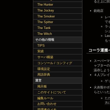
ると上に回
The Hunter
The Jockey
銃砲店
The Smoker
レ
で
The Spitter
ラ
The Tank
シ
The Witch
L
その他の情報
も
TIPS
コーラ運搬
実績
サーバ構築
スーパーマ
コンソール / コンフィグ
ャプターの
環境設定
温存しよう
用語辞典
４人プレイ
運営
ゲ
掲示板
火炎瓶やポ
らといった
このサイトについて
編集ルール
た
方
お問い合わせ
管理者のメモ