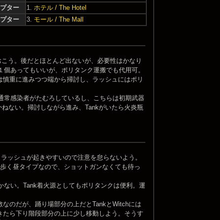
プター
1.
ホテル / The Hotel
プター
3.
モール / The Mall
おこう。後だとほとんど出ないが、必要性はかなり
が１個あってもいいが、ポリタンク運搬でも代用可。
は慎重に進みつつ端から掃討し、ラッシュにはポリ
の通常感染者がたむろしているし、こちらは初期武器
かねない。掃討しながら進み、Tankがいたら火炎瓶
h、ラッシュが起きやすいので注意を怠らないよう。
は歩く昼タイプなので、ショットガンなくても待っ
かない。Tank着火源としてもポリタンクは便利。運
だが、踊り場部分の上だとTankとWitchには
きたら下り階段部分の上に少し移動しよう。そうす