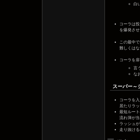
白
コーラは投
を爆発させ
この最中で
難しくはな
コーラを扉
言
な
スーパー～
コーラを入
居たりラッ
最短ルート
流れ弾が当
ラッシュが
走り抜ける