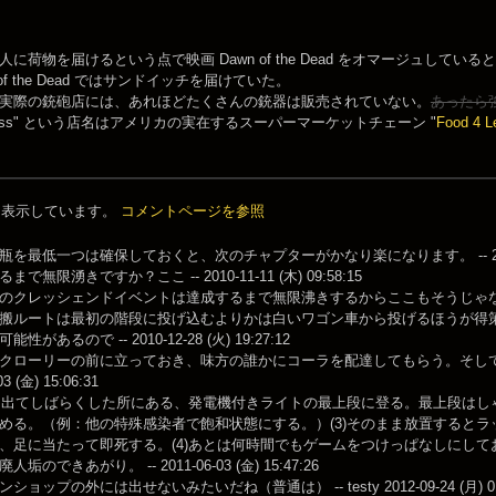
に荷物を届けるという点で映画 Dawn of the Dead をオマージュしていると思
 of the Dead ではサンドイッチを届けていた。
実際の銃砲店には、あれほどたくさんの銃器は販売されていない。
あったら
4 Less" という店名はアメリカの実在するスーパーマーケットチェーン "
Food 4 L
件を表示しています。
コメントページを参照
を最低一つは確保しておくと、次のチャプターがかなり楽になります。 -- 2010-05-2
で無限湧きですか？ここ -- 2010-11-11 (木) 09:58:15
クレッシェンドイベントは達成するまで無限沸きするからここもそうじゃない？ -- 2010
搬ルートは最初の階段に投げ込むよりかは白いワゴン車から投げるほうが得
があるので -- 2010-12-28 (火) 19:27:12
クローリーの前に立っておき、味方の誰かにコーラを配達してもらう。そし
03 (金) 15:06:31
ルを出てしばらくした所にある、発電機付きライトの最上段に登る。最上段はしゃが
める。（例：他の特殊感染者で飽和状態にする。）(3)そのまま放置すると
、足に当たって即死する。(4)あとは何時間でもゲームをつけっぱなしにし
垢のできあがり。 -- 2011-06-03 (金) 15:47:26
ョップの外には出せないみたいだね（普通は） -- testy 2012-09-24 (月) 01: