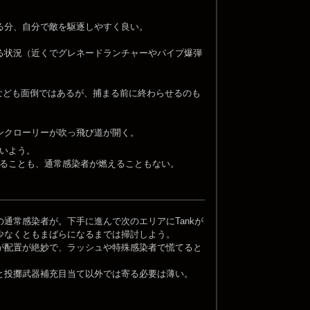
る分、自分で敵を駆逐しやすく良い。
る状況（近くでグレネードランチャーやパイプ爆弾
keyなども面倒ではあるが、捕まる前に終わらせるのも
ンクローリーが吹っ飛び道が開く。
いよう。
ることも、通常感染者が燃えることもない。
通常感染者が。下手に進んで次のエリアにTankが
少なくともまばらになるまでは掃討しよう。
が配置が絶妙で、ラッシュや特殊感染者で慌てると
と投擲武器補充目当て以外では寄る必要は薄い。