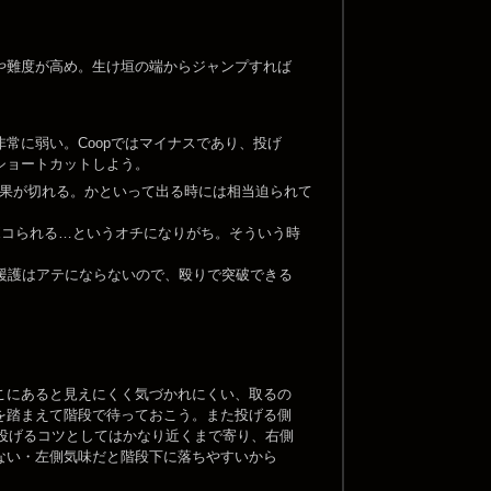
や難度が高め。生け垣の端からジャンプすれば
常に弱い。Coopではマイナスであり、投げ
ショートカットしよう。
果が切れる。かといって出る時には相当迫られて
ボコられる…というオチになりがち。そういう時
の援護はアテにならないので、殴りで突破できる
こにあると見えにくく気づかれにくい、取るの
を踏まえて階段で待っておこう。また投げる側
投げるコツとしてはかなり近くまで寄り、右側
ない・左側気味だと階段下に落ちやすいから