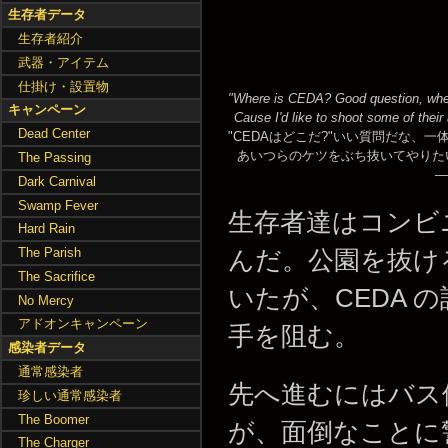
生存者データ
生存者紹介
武器・アイテム
仕掛け・設置物
"Where is CEDA? Good question, wher
キャンペーン
Cause I'd like to shoot some of their
Dead Center
"CEDAはどこだ?"いい質問だな、一
あいつらのケツをぶち抜いてやりた
The Passing
Dark Carnival
Swamp Fever
生存者達はコンビ
Hard Rain
The Parish
んだ。公園を抜け
The Sacrifice
いたが、CEDA
No Mercy
アドオンキャンペーン
手を阻む。
感染者データ
通常感染者
先へ進むにはバス
珍しい通常感染者
The Boomer
が、面倒なことに
The Charger