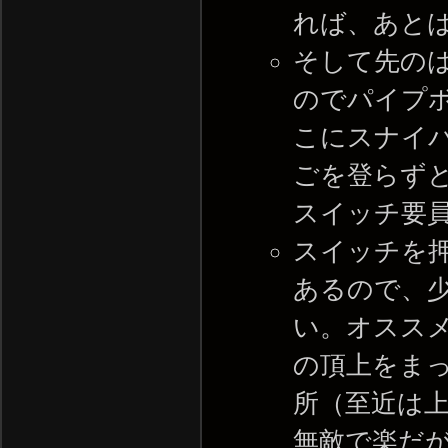
れば、あと
そして先の
のでパイプ
こにスナイ
ごを登らず
スイッチ要
スイッチを
あるので、
い。オスス
の頂上をま
所（至近は上
無敵で楽だ