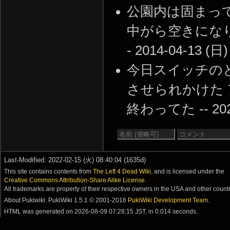
公園内は固まっ
中がら空きにな
- 2014-04-13 (日)
今日スイッチの
させられかけた 
終わってた -- 2022-
Last-Modified: 2022-02-15 (火) 08:40:04 (1635d)
This site contains contents from
The Left 4 Dead Wiki
, and is licensed under the
Creative Commons Attribution-Share Alike License
.
All trademarks are property of their respective owners in the USA and other countr
About Pukiwiki: PukiWiki 1.5.1 © 2001-2016
PukiWiki Development Team
.
HTML was generated on
2026-08-09 07:28:15 JST
, in 0.014 seconds.