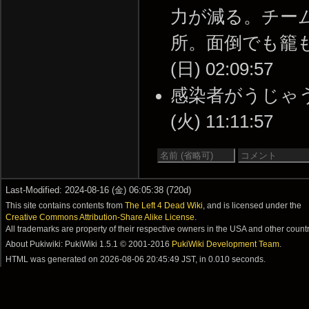
力が減る。チー
所。面倒でも籠もる
(日) 02:09:57
感染者がうじゃうじ
(火) 11:11:57
Last-Modified: 2024-08-16 (金) 06:05:38 (720d)
This site contains contents from
The Left 4 Dead Wiki
, and is licensed under the
Creative Commons Attribution-Share Alike License
.
All trademarks are property of their respective owners in the USA and other countr
About Pukiwiki: PukiWiki 1.5.1 © 2001-2016
PukiWiki Development Team
.
HTML was generated on
2026-08-06 20:45:49 JST
, in 0.010 seconds.