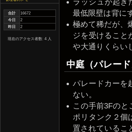
ラッシュが起き
最低限壁は背に
合計
16672
今日
2
極めて稀だが、
昨日
2
ジを受けること
現在のアクセス者数: 4 人
や大通りくらい
中庭（パレー
パレードカーを
ない。
この手前3Fの
ポリタンク２個
置されているこ