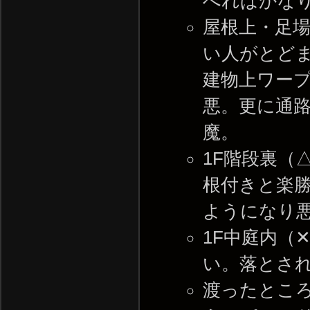
べればかな
屋根上・足
い人がとど
建物上ワープ
悪。更に通
魔。
1F階段裏（
根付きと楽
ようになり悪化
1F中庭内（
い。落とさ
渡ったところ