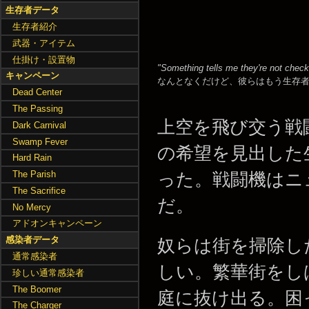
生存者データ
生存者紹介
武器・アイテム
仕掛け・設置物
"Something tells me they're not check
キャンペーン
なんとなくだけど、彼らはもう生存者
Dead Center
The Passing
上空を飛び交う戦
Dark Carnival
Swamp Fever
の希望を見出した
Hard Rain
The Parish
った。戦闘機はニ
The Sacrifice
だ。
No Mercy
アドオンキャンペーン
感染者データ
奴らは街を掃除し
通常感染者
しい。繁華街をし
珍しい通常感染者
The Boomer
庭に抜け出る。困
The Charger