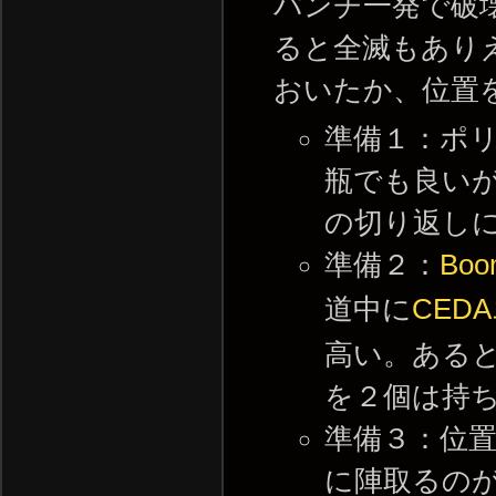
パンチ一発で破
ると全滅もあり
おいたか、位置
準備１：ポ
瓶でも良い
の切り返し
準備２：
Bo
道中に
CED
高い。ある
を２個は持
準備３：位
に陣取るの