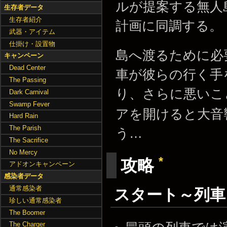
ルが提案する無人
生存者データ
生存者紹介
計画に同調する。
武器・アイテム
仕掛け・設置物
島へ渡るために必
キャンペーン
Dead Center
車が彼らの行く手
The Passing
り、さらに悪いこ
Dark Carnival
Swamp Fever
アを開けると大音
Hard Rain
The Parish
う…
The Sacrifice
No Mercy
*
攻略
アドオンキャンペーン
感染者データ
通常感染者
スタート～列
珍しい通常感染者
The Boomer
The Charger