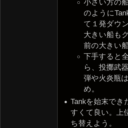
小さい方の船
のようにTa
て１発ダウ
大きい船も
前の大きい
下手すると
ら、投擲武
弾や火炎瓶
め。
Tankを始末で
すくて良い。上
ち替えよう。