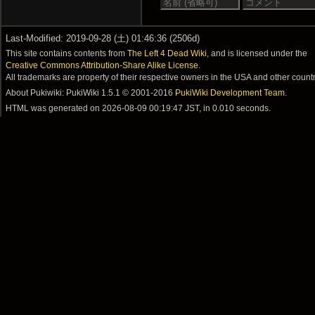
Last-Modified: 2019-09-28 (土) 01:46:36 (2506d)
This site contains contents from
The Left 4 Dead Wiki
, and is licensed under the
Creative Commons Attribution-Share Alike License
.
All trademarks are property of their respective owners in the USA and other countr
About Pukiwiki: PukiWiki 1.5.1 © 2001-2016
PukiWiki Development Team
.
HTML was generated on
2026-08-09 00:19:47 JST
, in 0.010 seconds.