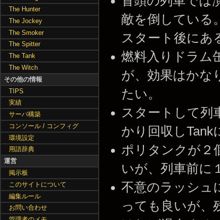
冒頭の列車では
The Hunter
敵を倒している
The Jockey
The Smoker
スタート後にあ
The Spitter
燃料入りドラム
The Tank
The Witch
が、効果はかな
その他の情報
たい。
TIPS
実績
スタートして列
サーバ構築
コンソール / コンフィグ
かり回収しTan
環境設定
ポリタンクが２
用語辞典
運営
いが、列車前に
掲示板
不意のラッシュ
このサイトについて
編集ルール
っても良いが、
お問い合わせ
管理者のメモ