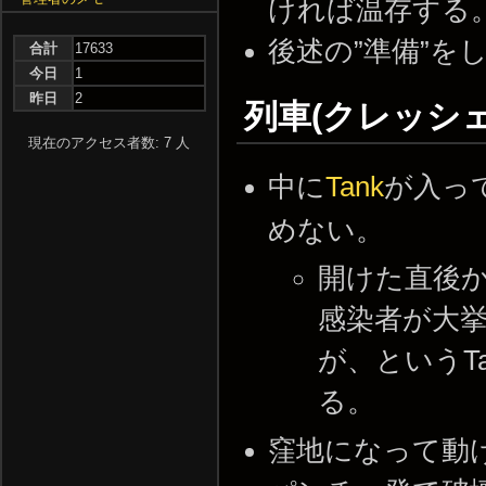
ければ温存する
後述の”準備”
合計
17633
今日
1
昨日
2
列車(クレッシ
現在のアクセス者数: 7 人
中に
Tank
が入っ
めない。
開けた直後か
感染者が大
が、というT
る。
窪地になって動け