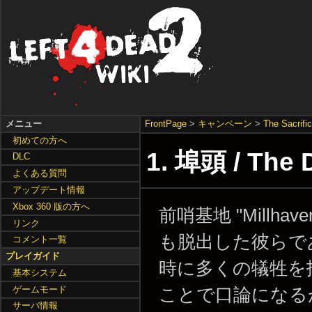
メニュー
FrontPage
>
キャンペーン
>
The Sacrifi
初めての方へ
1. 埠頭 / The
DLC
よくある質問
アップデート情報
Xbox 360 版の方へ
前哨基地 "Millha
リンク
も脱出した彼らで
コメント一覧
プレイガイド
時に多くの犠牲を
基本システム
ゲームモード
ことで口論になる
サーバ情報