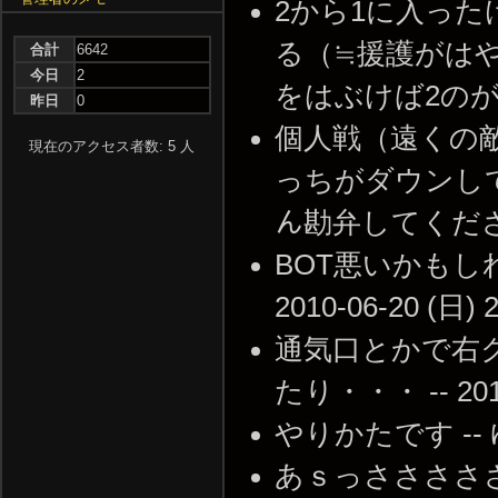
2から1に入った
る（≒援護がはや
合計
6642
今日
2
をはぶけば2のがマシ -
昨日
0
個人戦（遠くの
現在のアクセス者数: 5 人
っちがダウンして
ん勘弁してくださいよ -
BOT悪いかもし
2010-06-20 (日) 2
通気口とかで右
たり・・・ -- 2010-
やりかたです -- ゆう 
あｓっさささささ