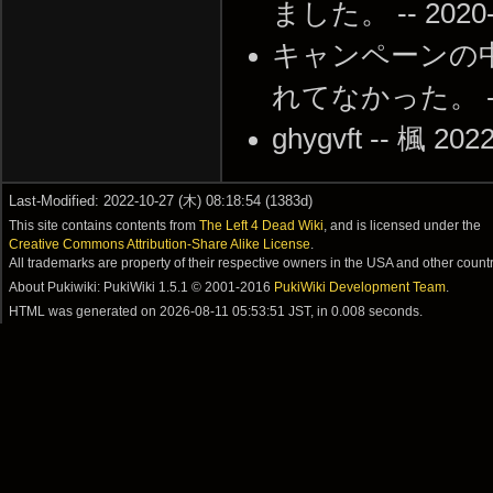
ました。 -- 2020-0
キャンペーンの
れてなかった。 -- 20
ghygvft -- 楓 202
Last-Modified: 2022-10-27 (木) 08:18:54 (1383d)
This site contains contents from
The Left 4 Dead Wiki
, and is licensed under the
Creative Commons Attribution-Share Alike License
.
All trademarks are property of their respective owners in the USA and other countr
About Pukiwiki: PukiWiki 1.5.1 © 2001-2016
PukiWiki Development Team
.
HTML was generated on
2026-08-11 05:53:51 JST
, in 0.008 seconds.