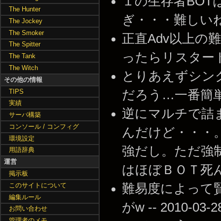
１の生存者BO
The Hunter
ぎ・・・難しいね -- 2
The Jockey
The Smoker
正直Adv以上の難
The Spitter
ったらリスタートだと思
The Tank
The Witch
とりあえずシン
その他の情報
TIPS
だろう…一番簡単な気がす
実績
逆にマルチで詰
サーバ構築
コンソール / コンフィグ
んだけど・・・
環境設定
強だし。ただ強
用語辞典
運営
はほぼＢＯＴ死んでくれ
掲示板
このサイトについて
難易度によって
編集ルール
がw -- 2010-03-2
お問い合わせ
管理者のメモ