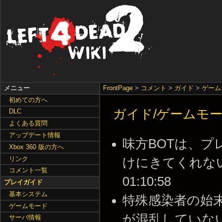
メニュー
FrontPage
>
コメント
>
ガイド
>
ゲーム
初めての方へ
ガイド/ゲームモ
DLC
よくある質問
アップデート情報
味方BOTは、プレ
Xbox 360 版の方へ
リンク
けにきてくれないこと
コメント一覧
01:10:58
プレイガイド
基本システム
特殊感染者の始末
ゲームモード
が混乱していな
サーバ情報