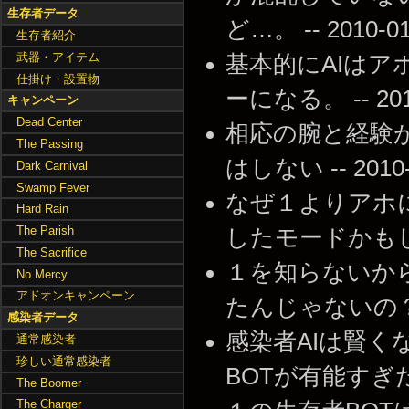
生存者データ
ど…。 -- 2010-01-
生存者紹介
武器・アイテム
基本的にAIはア
仕掛け・設置物
ーになる。 -- 2010-
キャンペーン
Dead Center
相応の腕と経験
The Passing
はしない -- 2010-0
Dark Carnival
Swamp Fever
なぜ１よりアホ
Hard Rain
The Parish
したモードかもしれんが
The Sacrifice
１を知らないか
No Mercy
アドオンキャンペーン
たんじゃないの？ -- 2
感染者データ
感染者AIは賢く
通常感染者
珍しい通常感染者
BOTが有能すぎたからと
The Boomer
The Charger