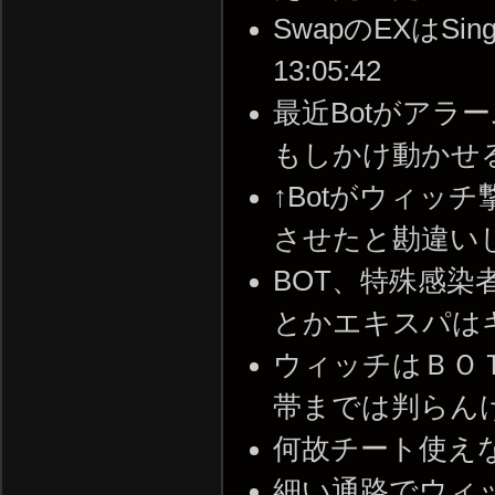
SwapのEXはSin
13:05:42
最近Botがアラ
もしかけ動かせるように
↑Botがウィッ
させたと勘違いした可能
BOT、特殊感
とかエキスパはキツいね。
ウィッチはＢＯ
帯までは判らんけども -
何故チート使えなくなっ
細い通路でウィ