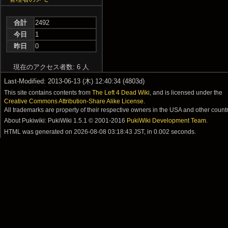
合計
2492
今日
1
昨日
0
現在のアクセス者数: 6 人
Last-Modified: 2013-06-13 (木) 12:40:34 (4803d)
This site contains contents from
The Left 4 Dead Wiki
, and is licensed under the
Creative Commons Attribution-Share Alike License
.
All trademarks are property of their respective owners in the USA and other countr
About Pukiwiki: PukiWiki 1.5.1 © 2001-2016
PukiWiki Development Team
.
HTML was generated on
2026-08-08 03:18:43 JST
, in 0.002 seconds.