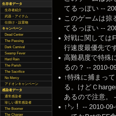
生存者データ
てるっぽい -- 2009-
生存者紹介
武器・アイテム
このゲームは掠
仕掛け・設置物
てるっぽい -- 2009-
キャンペーン
Dead Center
対戦に関しては
The Passing
行速度最優先です -- 2
Dark Carnival
Swamp Fever
高難易度で特殊
Hard Rain
The Parish
るの？ -- 2010-09-
The Sacrifice
↑特殊に捕まって
No Mercy
アドオンキャンペーン
る。けどＣhar
感染者データ
あるので注意。 -- 20
通常感染者
珍しい通常感染者
↑㌧！ -- 2010-09-
The Boomer
The Charger