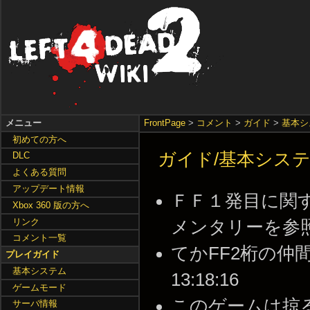
メニュー
FrontPage
>
コメント
>
ガイド
>
基本シ
初めての方へ
ガイド/基本システ
DLC
よくある質問
アップデート情報
ＦＦ１発目に関す
Xbox 360 版の方へ
リンク
メンタリーを参照。 --
コメント一覧
てかFF2桁の仲間な
プレイガイド
基本システム
13:18:16
ゲームモード
このゲームは掠
サーバ情報