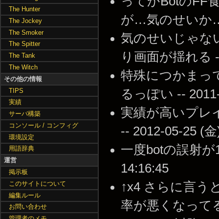
ってかBotのF
The Hunter
が…気のせいか…？ --
The Jockey
The Smoker
気のせいじゃな
The Spitter
り画面が揺れる -- 20
The Tank
The Witch
特殊につかまっ
その他の情報
TIPS
るっぽい -- 2011-0
実績
実績が高いプレ
サーバ構築
コンソール / コンフィグ
-- 2012-05-25 (金
環境設定
一度botの誤射が1
用語辞典
運営
14:16:45
掲示板
このサイトについて
↑x4 さらに言
編集ルール
率が悪くなってると思い
お問い合わせ
管理者のメモ