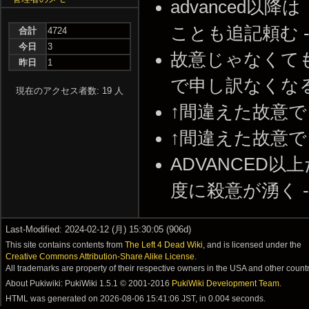
advanced以
ことも追記頼む -- 20
合計
4724
今日
3
故意じゃなくても
昨日
1
で申し訳なくなる -- 2
現在のアクセス者数: 19 人
↑間違えた故意で -- 2
↑間違えた故意で -- 2
ADVANCED
度に殺意が湧く -- 20
Last-Modified: 2024-02-12 (月) 15:30:05 (906d)
This site contains contents from
The Left 4 Dead Wiki
, and is licensed under the
Creative Commons Attribution-Share Alike License
.
All trademarks are property of their respective owners in the USA and other countr
About Pukiwiki: PukiWiki 1.5.1 © 2001-2016
PukiWiki Development Team
.
HTML was generated on
2026-08-06 15:41:06 JST
, in 0.004 seconds.