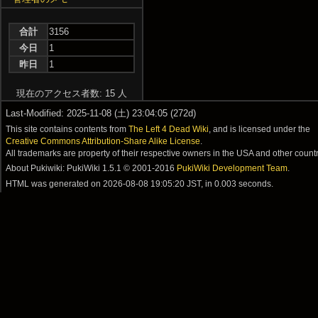
合計
3156
今日
1
昨日
1
現在のアクセス者数: 15 人
Last-Modified: 2025-11-08 (土) 23:04:05 (272d)
This site contains contents from
The Left 4 Dead Wiki
, and is licensed under the
Creative Commons Attribution-Share Alike License
.
All trademarks are property of their respective owners in the USA and other countr
About Pukiwiki: PukiWiki 1.5.1 © 2001-2016
PukiWiki Development Team
.
HTML was generated on
2026-08-08 19:05:20 JST
, in 0.003 seconds.