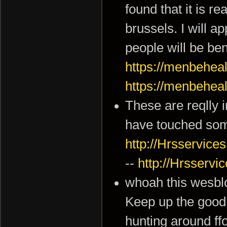
found that it is re
brussels. I will a
people will be ben
https://menbehea
https://menbehea
These are reqlly 
have touched some
http://Hrsservice
--
http://Hrsservi
whoah this wesblog
Keep up the good 
hunting around ffo