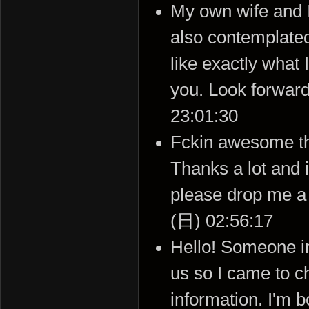
My own wife and I
also contemplated 
like exactly what 
you. Look forwar
23:01:30
Fckin awesome thi
Thanks a lot and i
please drop me a
(日) 02:56:17
Hello! Someone i
us so I came to ch
information. I'm 