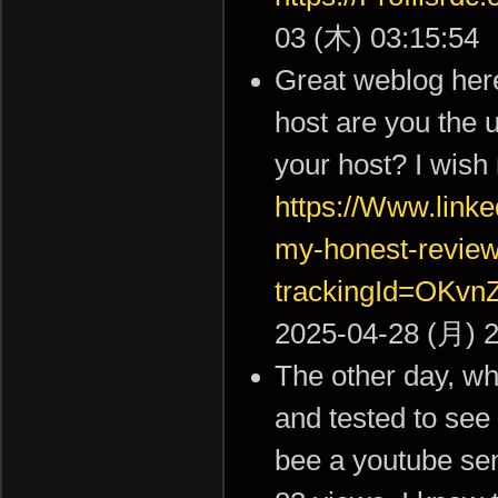
03 (木) 03:15:54
Great weblog here!
host are you the 
your host? I wish
https://Www.linke
my-honest-review
trackingId=OK
2025-04-28 (月) 2
The other day, wh
and tested to see 
bee a youtube se