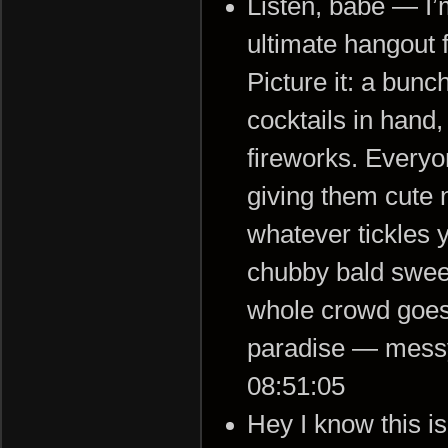
Listen, babe — I’m 
ultimate hangout 
Picture it: a bunc
cocktails in hand
fireworks. Everyo
giving them cute
whatever tickles 
chubby bald sweet
whole crowd goes
paradise — messy,
08:51:05
Hey I know this is