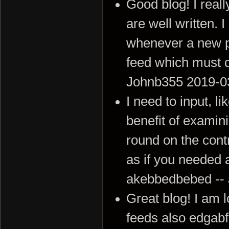
Good blog! I real
are well written. 
whenever a new p
feed which must d
Johnb355 2019-0
I need to input, l
benefit of examini
round on the cont
as if you needed 
akebbedbebed --
Great blog! I am l
feeds also edgab