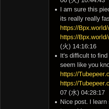
06 (火) 10:44:43
I am sure this pie
its really really f
https://Bpx.wor
https://Bpx.wor
(火) 14:16:16
It's difficult to f
seem like you kno
https://Tubepee
https://Tubepee
07 (水) 04:28:17
Nice post. I lear