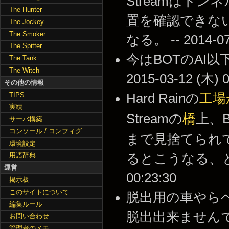
Streamはト
The Hunter
置を確認できな
The Jockey
The Smoker
なる。 -- 2014-07-
The Spitter
今はBOTのAI
The Tank
The Witch
2015-03-12 (木) 0
その他の情報
TIPS
Hard Rainの
工場
実績
Streamの
橋
上、B
サーバ構築
コンソール / コンフィグ
まで見捨てられ
環境設定
るとこうなる、と思い
用語辞典
運営
00:23:30
掲示板
このサイトについて
脱出用の車やら
編集ルール
脱出出来ません
お問い合わせ
管理者のメモ