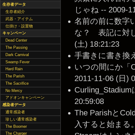
生存者データ
じゃね -- 2009-11-
生存者紹介
武器・アイテム
名前の前に数字
仕掛け・設置物
な？ 表記に対して
キャンペーン
Dead Center
(土) 18:21:23
The Passing
手書きに書き換えました 
Dark Carnival
Swamp Fever
いつの間にか「CR
Hard Rain
The Parish
2011-11-06 (日) 0
The Sacrifice
Curling_Stadi
No Mercy
アドオンキャンペーン
20:59:08
感染者データ
The Parish
通常感染者
珍しい通常感染者
入すると始まる。T
The Boomer
The Charger