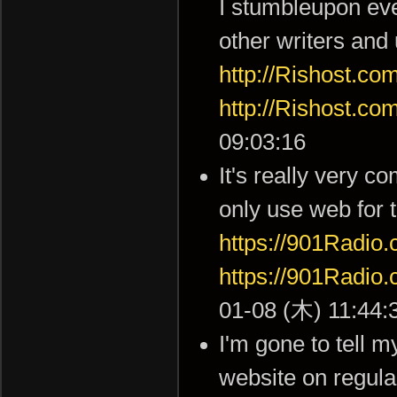
I stumbleupon eve
other writers and
http://Rishost.c
http://Rishost.c
09:03:16
It's really very co
only use web for 
https://901Radi
https://901Radi
01-08 (木) 11:44:
I'm gone to tell my
website on regula