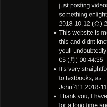
just posting vide
something enligh
2018-10-12 (金) 2
This website is mo
this and didnt kn
youll undoubtedly
05 (月) 00:44:35
It's very straight
to textbooks, as I 
Johnf411 2018-11
Thank you, I have 
for a long time an