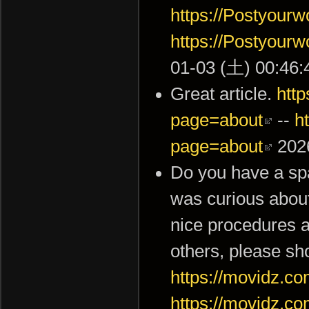
https://Postyour
https://Postyour
01-03 (土) 00:46:
Great article.
htt
page=about
--
h
page=about
2026
Do you have a spa
was curious about
nice procedures a
others, please sho
https://movidz.
https://movidz.