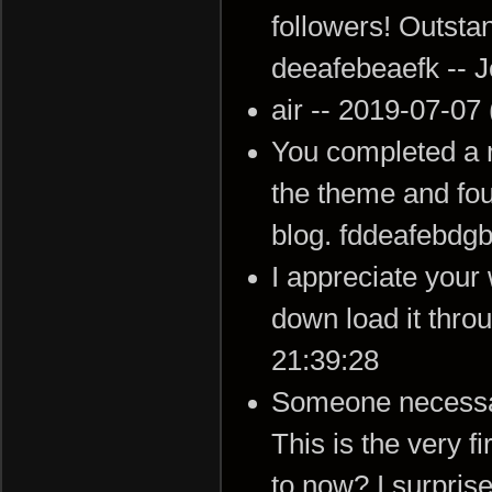
followers! Outsta
deeafebeaefk -- 
air -- 2019-07-07
You completed a n
the theme and foun
blog. fddeafebdg
I appreciate your
down load it thr
21:39:28
Someone necessari
This is the very f
to now? I surpris