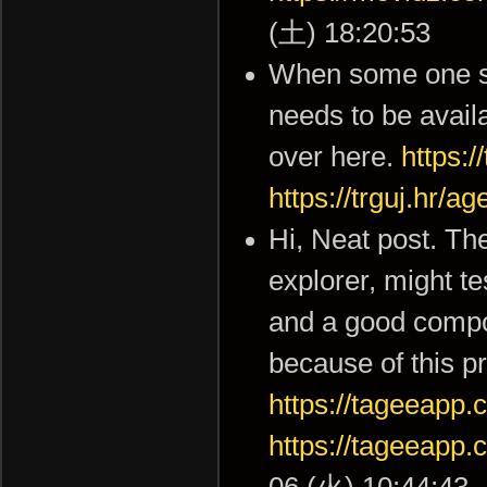
(土) 18:20:53
When some one sea
needs to be availa
over here.
https:/
https://trguj.hr/a
Hi, Neat post. The
explorer, might te
and a good compon
because of this p
https://tageeap
https://tageeap