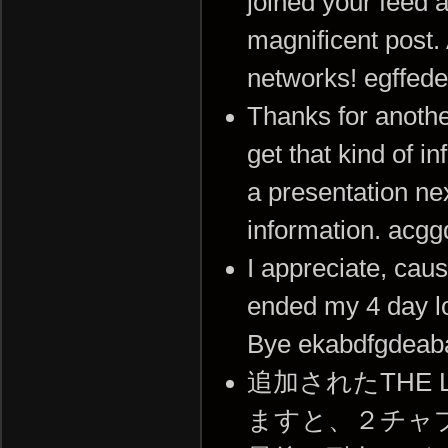
joined your feed 
magnificent post.
networks! egffed
Thanks for anothe
get that kind of i
a presentation ne
information. acg
I appreciate, caus
ended my 4 day l
Bye ekabdfgdeaba
追加されたTHE 
ますと、２チャ