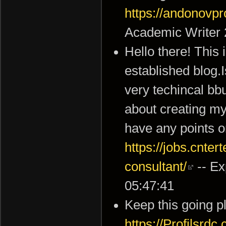
https://andonovpr
Academic Writer 
Hello there! This 
established blog.Is
very techincal bbut
about creating my
have any points o
https://jobs.cnte
consultant/
-- Ex
05:47:41
Keep this going pl
https://Profilsrdc