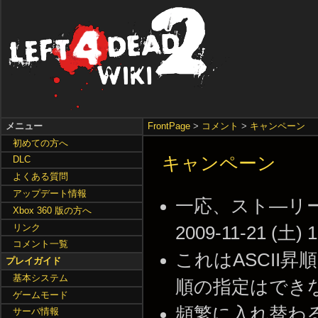
メニュー
FrontPage
>
コメント
>
キャンペーン
初めての方へ
キャンペーン
DLC
よくある質問
アップデート情報
一応、スト―リー
Xbox 360 版の方へ
リンク
2009-11-21 (土) 1
コメント一覧
これはASCII
プレイガイド
基本システム
順の指定はできないんで
ゲームモード
頻繁に入れ替わ
サーバ情報