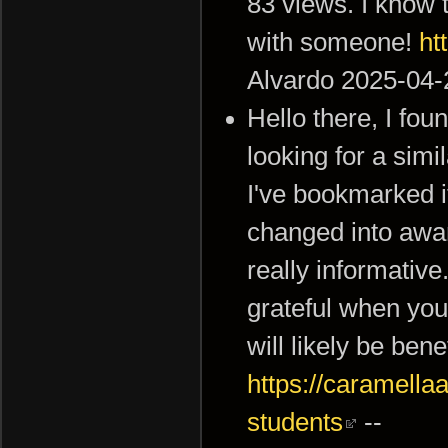
83 views. I know t
with someone!
ht
Alvardo 2025-04-
Hello there, I fou
looking for a simi
I've bookmarked i
changed into aware
really informative
grateful when you
will likely be ben
https://caramell
students
--