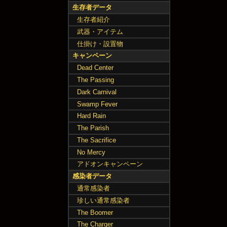
生存者データ
生存者紹介
武器・アイテム
仕掛け・設置物
キャンペーン
Dead Center
The Passing
Dark Carnival
Swamp Fever
Hard Rain
The Parish
The Sacrifice
No Mercy
アドオンキャンペーン
感染者データ
通常感染者
珍しい通常感染者
The Boomer
The Charger