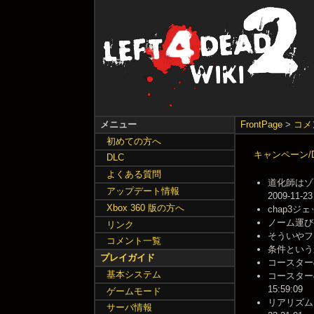
メニュー
FrontPage
>
コメ
初めての方へ
キャンペーン/Dar
DLC
よくある質問
道化師はゾ
アップデート情報
2009-11-23
Xbox 360 版の方へ
chap3ジ
ノーム運びや
リンク
そういやフィ
コメント一覧
条件というか
プレイガイド
コースターのラ
基本システム
コースター
15:59:09
ゲームモード
リアリズムE
サーバ情報