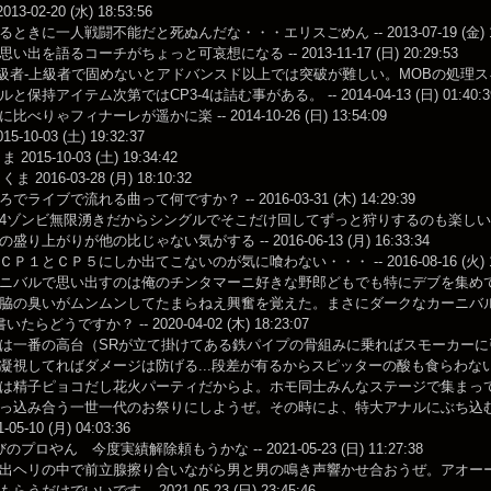
013-02-20 (水) 18:53:56
ときに一人戦闘不能だと死ぬんだな・・・エリスごめん -- 2013-07-19 (金) 16:
出を語るコーチがちょっと可哀想になる -- 2013-11-17 (日) 20:29:53
は中級者-上級者で固めないとアドバンスド以上では突破が難しい。MOBの処
保持アイテム次第ではCP3-4は詰む事がある。 -- 2014-04-13 (日) 01:40:3
べりゃフィナーレが遥かに楽 -- 2014-10-26 (日) 13:54:09
5-10-03 (土) 19:32:37
 2015-10-03 (土) 19:34:42
ま 2016-03-28 (月) 18:10:32
ライブで流れる曲って何ですか？ -- 2016-03-31 (木) 14:29:39
ゾンビ無限湧きだからシングルでそこだけ回してずっと狩りするのも楽しい -- 2016-04
り上がりが他の比じゃない気がする -- 2016-06-13 (月) 16:33:34
Ｐ１とＣＰ５にしか出てこないのが気に喰わない・・・ -- 2016-08-16 (火) 10:
ニバルで思い出すのは俺のチンタマーニ好きな野郎どもでも特にデブを集め
の臭いがムンムンしてたまらねえ興奮を覚えた。まさにダークなカーニバルだろ俺の名はPRAD
たらどうですか？ -- 2020-04-02 (木) 18:23:07
は一番の高台（SRが立て掛けてある鉄パイプの骨組みに乗ればスモーカー
視してればダメージは防げる...段差が有るからスピッターの酸も食らわないので、オススメ 
は精子ピョコだし花火パーティだからよ。ホモ同士みんなステージで集まっ
っ込み合う一世一代のお祭りにしようぜ。その時によ、特大アナルにぶち込
-05-10 (月) 04:03:36
プロやん 今度実績解除頼もうかな -- 2021-05-23 (日) 11:27:38
ヘリの中で前立腺擦り合いながら男と男の鳴き声響かせ合おうぜ。アオーーーン！ -- 202
うだけでいいです -- 2021-05-23 (日) 23:45:46