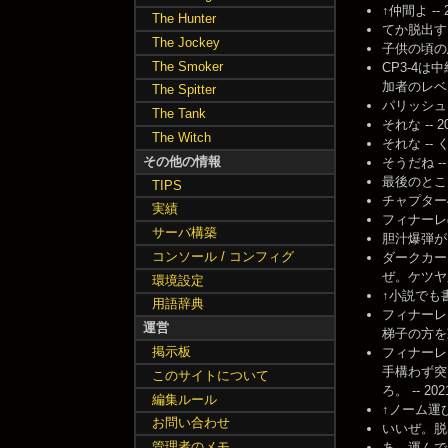
↑仲間よ -- 2
The Hunter
てか脱出する
The Jockey
子供の頃の思い
The Smoker
CP3-4
加者のレベルと
The Spitter
パリッシュに比
The Tank
それな -- 201
The Witch
それな -- くま
その他の情報
そうだね -- く
最後のところで
TIPS
チャプター4
実績
フィナーレの盛
サーバ構築
胆汁爆弾がＣ
コンソール / コンフィグ
ダークカー
ぜ。ケツヤ脇
環境設定
↑小説でも書い
用語辞典
フィナーレ
運営
梯子の方を凝
掲示板
フィナーレ
手構わず突
このサイトについて
ろ。 -- 2021
編集ルール
↑ノーム運びの
お問い合わせ
いいぜ。脱出
管理者のメモ
あ、運んでもら