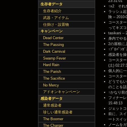
23:31:01
生存者データ
↑x2 それが
生存者紹介
ラッシュ起
険 -- 2010-
武器・アイテム
コースター
仕掛け・設置物
ってキズコウナ。
キャンペーン
tasikani --
Dead Center
身内でやる分
2の屋根に上
The Passing
↑ﾌﾟﾛﾊﾟﾝｶ
Dark Carnival
感染者を操作
Swamp Fever
コースター
Hard Rain
(土) 02:27:
個人的に一番
The Parish
コースターシ
The Sacrifice
どうでもい
No Mercy
のことを話す --
アドオンキャンペーン
↑かなり前から
フィナーレ
感染者データ
15:48:13
通常感染者
ジェットコー
珍しい通常感染者
前に、スイ
The Boomer
ートスイッチ
ノームをガシガ
The Charger