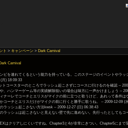
ント
>
キャンペーン
>
Dark Carnival
k Carnival
ンビを連れてくるという能力を持っている。このステージのイベントやラッシ
 (月) 18:09:33
ェットコースターのところでラッシュ起こさずにコースに行けるのを確認 -- 2009-11-30
、ハンマーゲーム等の実績解除狙いの場合は味方に一声かけましょう -- 2009-12-01
ナーレでコーチとエリスがマイクの前に立つと歌うけど、あれって条件はなんなんだろうな？ 
コーチとエリスだけがマイクの前に行くと勝手に歌うね。 -- 2009-12-09 (水) 0
ッシュ起こさない方法kwsk -- 2009-12-27 (日) 06:38:43
のラッシュは起こさないと見えない壁で先に進めない。先行ったとしてもコースターに轢か
Xはクリアしにくいですね。Chapter3と4が非常にきつい。Chapter5にまで至れば簡