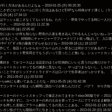
行く方法があるんだよなぁ -- 2010-01-25 (月) 00:20:30
こさずにセーフルームに行く方法はあるけどEXPなら特殊がすぐ沸くし（ラ
02-25 (木) 17:34:13
はラッシュ起こさなくてもいけるね。ただ・・・野良でやってる時に一人だ
 -- 2010-02-28 (日) 11:22:36
 2010-03-05 (金) 22:05:42
にはいいが何も知らない野良の人達を巻き込んでやるもんじゃないね→コースターショートカ
がるところ、対戦時にチャージャーでフォークリフト吹っ飛ばして、入口塞げるとかｗｗ --
ﾞｽやﾊﾟｲﾌﾟﾎﾞﾑ等の爆風でずらせるけどね -- 2010-09-18 (土) 18:13:07
して、仮設トイレからセーフルームの上へ登るには何かコツがあるの？ -- 2010-10-2
ショートカット野良同士でもうざいって思ったこと無いな。ショッートカット教えてく
37
好き てかコースはよる設定のほうが圧倒的にいいと思うのは俺だけか？ -- 2011-04
ョートカットやってるの滅多に見ないな…。やっぱつまらないし、しらけるからなぁ… -- 
いことですがミッドナイトライダーズは口パクで生存者はがっかりする。 
 2011-05-07 (土) 20:53:00
wikiにも書いてあることだな -- 2011-05-25 (水) 01:42:38
でコンサートが始まった瞬間に脱出ヘリが来たんだけど バグ？ やり方知ってる方教えて
スターのイベントスキップって修正されてますか？xbox360版です -- 2011-10-16 
ッチを押さずに、コースターの木の土台を登ってコースにでてそのまま解除
を押した直後にアラーム解除してるの見たことある。 -- 2012-01-12 (木) 02:4
シ投げてたら階段の下に引きこもっちゃったorz -- 2013-01-20 (日) 16:02: