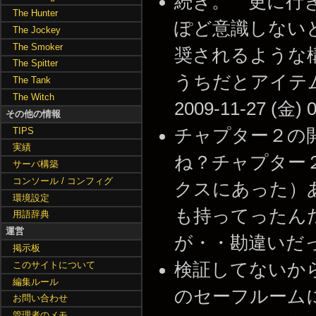
続き。 更に行
The Hunter
ぽど意識しない
The Jockey
The Smoker
奨されるような
The Spitter
うちだとアイテム
The Tank
The Witch
2009-11-27 (金) 0
その他の情報
TIPS
チャプター２の
実績
ね？チャプター２
サーバ構築
コンソール / コンフィグ
クスにあった）
環境設定
も持ってったん
用語辞典
運営
が・・勘違いだったらごめ
掲示板
このサイトについて
検証してないか
編集ルール
のセーフルーム
お問い合わせ
管理者のメモ