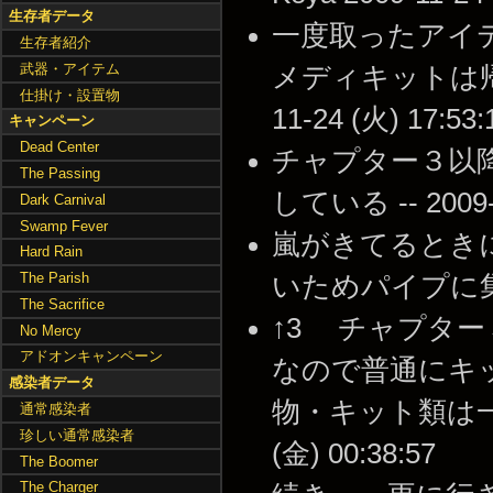
生存者データ
一度取ったアイ
生存者紹介
武器・アイテム
メディキットは帰り
仕掛け・設置物
11-24 (火) 17:53:
キャンペーン
Dead Center
チャプター３以
The Passing
している -- 2009-1
Dark Carnival
Swamp Fever
嵐がきてるとき
Hard Rain
The Parish
いためパイプに集まらな
The Sacrifice
↑3 チャプタ
No Mercy
アドオンキャンペーン
なので普通にキ
感染者データ
物・キット類は一度
通常感染者
珍しい通常感染者
(金) 00:38:57
The Boomer
The Charger