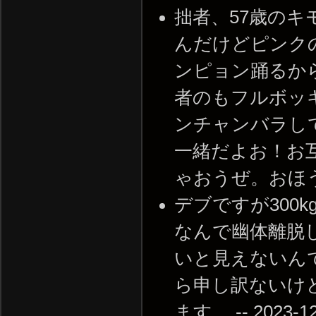
拙者、57歳の
んだけどピンク
ンピョン踊るか
者のもフルボッ
ンチャンバラし
一緒だよお！お
ゃおうぜ。おほうおほう。
デブですが300
なんで幽体離脱
いと見えないん
ら申し訳ないけ
ます。 -- 2023-12-