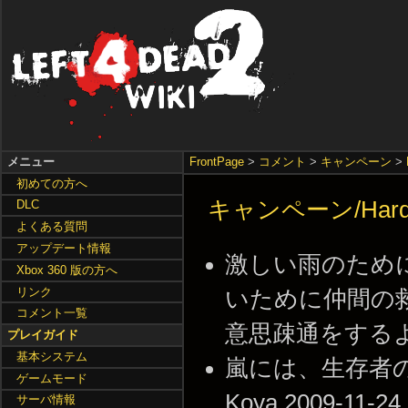
メニュー
FrontPage
>
コメント
>
キャンペーン
>
初めての方へ
キャンペーン/Hard 
DLC
よくある質問
アップデート情報
激しい雨のため
Xbox 360 版の方へ
リンク
いために仲間の
コメント一覧
意思疎通をするよう心が
プレイガイド
基本システム
嵐には、生存者の身
ゲームモード
Koya 2009-11-24 
サーバ情報