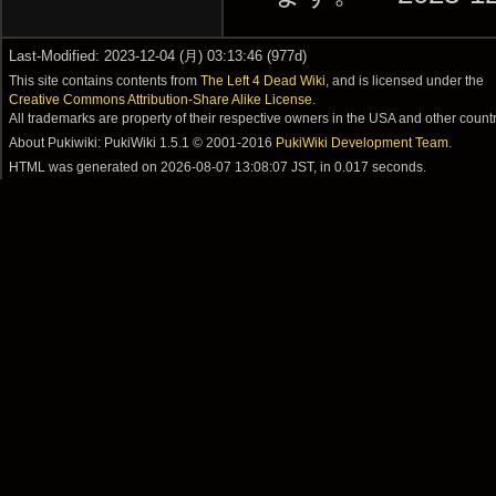
Last-Modified: 2023-12-04 (月) 03:13:46 (977d)
This site contains contents from
The Left 4 Dead Wiki
, and is licensed under the
Creative Commons Attribution-Share Alike License
.
All trademarks are property of their respective owners in the USA and other countr
About Pukiwiki: PukiWiki 1.5.1 © 2001-2016
PukiWiki Development Team
.
HTML was generated on
2026-08-07 13:08:07 JST
, in 0.017 seconds.