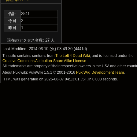
合計
2841
今日
2
昨日
1
現在のアクセス者数: 27 人
Last-Modified: 2014-06-10 (火) 03:49:30 (4441d)
This site contains contents from
The Left 4 Dead Wiki
, and is licensed under the
Creative Commons Attribution-Share Alike License
.
All trademarks are property of their respective owners in the USA and other countr
About Pukiwiki: PukiWiki 1.5.1 © 2001-2016
PukiWiki Development Team
.
HTML was generated on
2026-08-07 04:13:01 JST
, in 0.003 seconds.