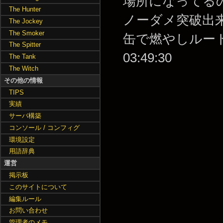
場所になってる
The Hunter
ノーダメ突破出
The Jockey
The Smoker
缶で燃やしルートを戻
The Spitter
03:49:30
The Tank
The Witch
その他の情報
TIPS
実績
サーバ構築
コンソール / コンフィグ
環境設定
用語辞典
運営
掲示板
このサイトについて
編集ルール
お問い合わせ
管理者のメモ