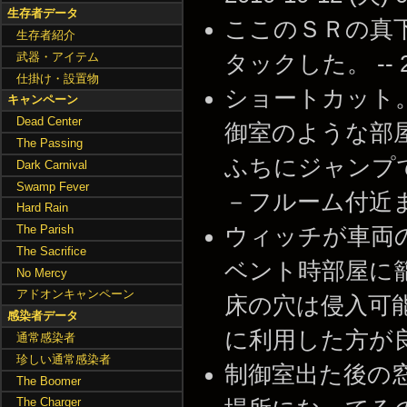
生存者データ
ここのＳＲの真
生存者紹介
武器・アイテム
タックした。 -- 201
仕掛け・設置物
ショートカッ
キャンペーン
Dead Center
御室のような部
The Passing
ふちにジャンプ
Dark Carnival
Swamp Fever
－フルーム付近まで行ける
Hard Rain
The Parish
ウィッチが車両
The Sacrifice
ベント時部屋に
No Mercy
アドオンキャンペーン
床の穴は侵入可
感染者データ
に利用した方が良い。 -
通常感染者
珍しい通常感染者
制御室出た後の
The Boomer
The Charger