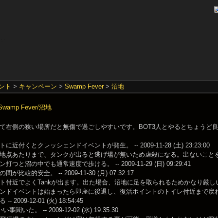
ント
>
キャンペーン
>
Swamp Fever
>
沼地
amp Fever/沼地
右側の狭い場所だと無傷で過ごしやすいです。BOT3人とやるとちょうど良い位置で盾
近付くとクレッシェンドイベントが発生。 -- 2009-11-28 (土) 23:23:00
点あたりまで、タンクが出ると逃げ場が無いため虐殺になる。出ないことを祈るしかない。 -
つと沼の中でも通常速度で歩ける。 -- 2009-11-29 (日) 09:29:41
が比較的安全。 -- 2009-11-30 (月) 07:32:17
付近でよくTankが出ます。出た場合、沼地に足を取られるためかなり厳しい戦いになるでしょ
ンドイベントは始まったら即座に後退し、復活ポイントのトイレ付近まで戻
 2009-12-01 (火) 18:54:45
聞いた。 -- 2009-12-02 (水) 19:35:30