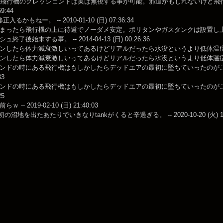
か飛行機のクレッシェンドは実は無視する事が可能。邪道かもしれないけど飛行機を飛
59:44
るかもねー。 -- 2010-01-10 (日) 07:36:34
まったら飛行機の上に待避でノーダメ安定。ポリタンやガスタンクは設置し
終了後始末する事。 -- 2014-04-13 (日) 00:26:36
したら体力減衰激しいってあるけどリアルだったら水没というより低体温症だろうな。 -- 
したら体力減衰激しいってあるけどリアルだったら水没というより低体温症だろうな -- 2
ンドの時にある飛行機はもしかしたらデッドエアの最初に墜ちていったのがここまで飛ん
33
ンドの時にある飛行機はもしかしたらデッドエアの最初に墜ちていったのがここまで飛ん
25
 -- 2019-02-10 (日) 21:40:03
最初の沼地を出たあたりでいきなりtankがくると辛過ぎる。 -- 2020-10-20 (火) 10: