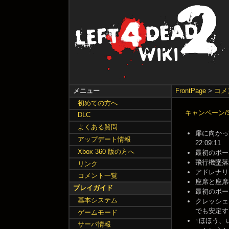
メニュー
FrontPage
>
コメ
初めての方へ
キャンペーン/Sw
DLC
よくある質問
扉に向かって
アップデート情報
22:09:11
Xbox 360 版の方へ
最初のボートに
飛行機墜落地
リンク
アドレナリン打
コメント一覧
座席と座席の間
プレイガイド
最初のボート
基本システム
クレッシェ
でも安定する --
ゲームモード
↑ほほう、いい事
サーバ情報