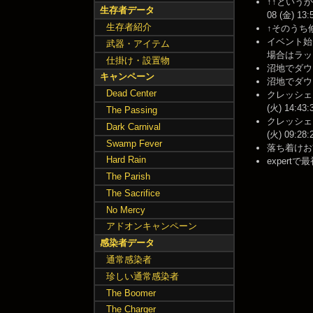
↑↑という
生存者データ
08 (金) 13:
生存者紹介
↑そのうち修正入
イベント始
武器・アイテム
場合はラッシュ
仕掛け・設置物
沼地でダウン
キャンペーン
沼地でダウン
Dead Center
クレッシェ
(火) 14:43:
The Passing
クレッシェ
Dark Carnival
(火) 09:28:
Swamp Fever
落ち着けお前らｗ
Hard Rain
expertで
The Parish
The Sacrifice
No Mercy
アドオンキャンペーン
感染者データ
通常感染者
珍しい通常感染者
The Boomer
The Charger