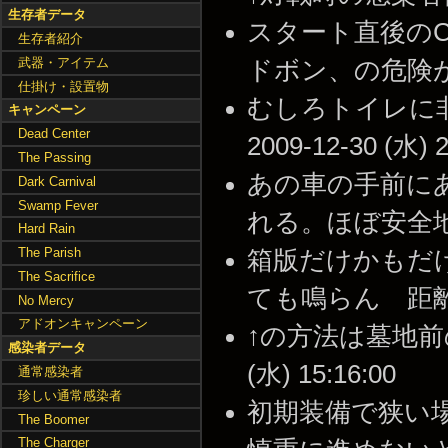
生存者データ
スタート直後のC
生存者紹介
武器・アイテム
ドボン、の危険がある。 
仕掛け・設置物
むしろトイレに非
キャンペーン
Dead Center
2009-12-30 (水) 2
The Passing
あの車の手前に
Dark Carnival
Swamp Fever
れる。ほぼ安全地帯。 -
Hard Rain
The Parish
箱版だけかもだ
The Sacrifice
ても鳴らん 距離判定有 
No Mercy
アドオンキャンペーン
↑の方法は墓地前の
感染者データ
(水) 15:16:00
通常感染者
珍しい通常感染者
初期装備で狭い
The Boomer
The Charger