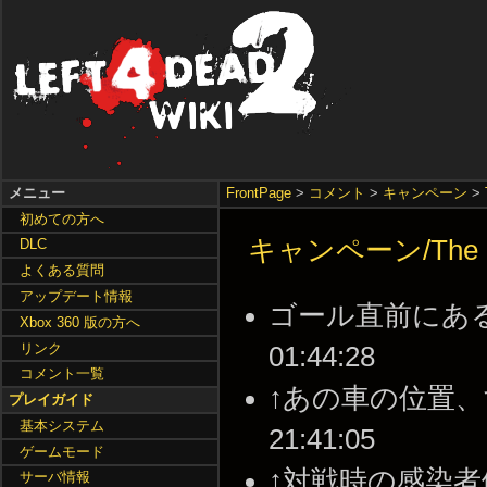
メニュー
FrontPage
>
コメント
>
キャンペーン
>
初めての方へ
キャンペーン/The P
DLC
よくある質問
アップデート情報
ゴール直前にある警報
Xbox 360 版の方へ
リンク
01:44:28
コメント一覧
↑あの車の位置、すご
プレイガイド
基本システム
21:41:05
ゲームモード
↑対戦時の感染者側 最後
サーバ情報