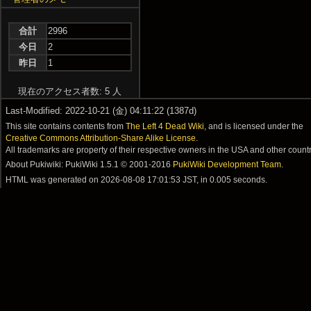
合計
2996
今日
2
昨日
1
現在のアクセス者数: 5 人
Last-Modified: 2022-10-21 (金) 04:11:22 (1387d)
This site contains contents from
The Left 4 Dead Wiki
, and is licensed under the
Creative Commons Attribution-Share Alike License
.
All trademarks are property of their respective owners in the USA and other countr
About Pukiwiki: PukiWiki 1.5.1 © 2001-2016
PukiWiki Development Team
.
HTML was generated on
2026-08-08 17:01:53 JST
, in 0.005 seconds.