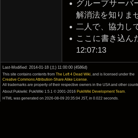
グループサーバ
解消法を知りませんか？ 
二人で、協力して出来る？
ここに書き込んだ人の
12:07:13
Last-Modified: 2014-01-18 (土) 11:00:00 (4586d)
This site contains contents from
The Left 4 Dead Wiki
, and is licensed under the
Creative Commons Attribution-Share Alike License
.
All trademarks are property of their respective owners in the USA and other countr
About Pukiwiki: PukiWiki 1.5.1 © 2001-2016
PukiWiki Development Team
.
HTML was generated on
2026-08-09 20:35:04 JST
, in 0.022 seconds.