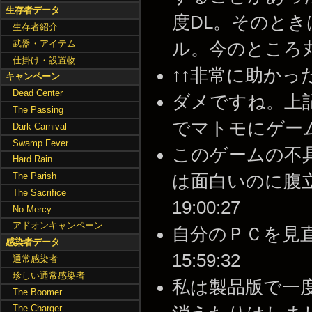
生存者データ
度DL。そのとき
生存者紹介
武器・アイテム
ル。今のところ丸一日問
仕掛け・設置物
↑↑非常に助かった。 --
キャンペーン
Dead Center
ダメですね。上
The Passing
でマトモにゲームできま
Dark Carnival
Swamp Fever
このゲームの不
Hard Rain
The Parish
は面白いのに腹立たし
The Sacrifice
19:00:27
No Mercy
アドオンキャンペーン
自分のＰＣを見直した
感染者データ
15:59:32
通常感染者
珍しい通常感染者
私は製品版で一
The Boomer
The Charger