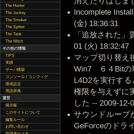
消えたりはしましたけど 
The Hunter
Incomplete Ins
The Jockey
The Smoker
(金) 18:36:31
The Spitter
「追放された」質問
The Tank
The Witch
01 (火) 18:32:47
その他の情報
TIPS
マップ切り替え
実績
Win7 ６４B
サーバ構築
コンソール / コンフィグ
L4D2を実行す
環境設定
権限を与えずに
用語辞典
運営
した -- 2009-12-0
掲示板
このサイトについて
サウンドループ
編集ルール
GeForceのド
お問い合わせ
管理者のメモ