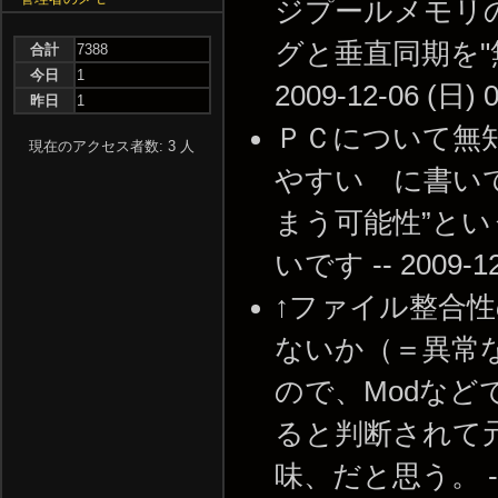
ジプールメモリ
グと垂直同期を"
合計
7388
今日
1
2009-12-06 (日) 0
昨日
1
ＰＣについて無
現在のアクセス者数: 3 人
やすい に書いて
まう可能性”と
いです -- 2009-12-
↑ファイル整合
ないか（＝異常
ので、Modな
ると判断されて
味、だと思う。 -- 20