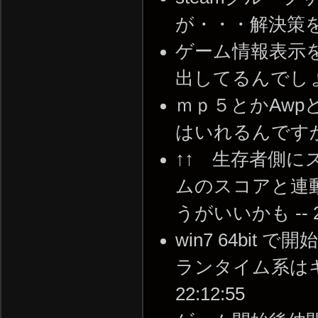
が・・・解決策を教えて
ゲーム情報表示
出してるんでしょうか？ 
ｍｐ５とかAw
はいれるんですか？？ -
↑↑ 生存者側
ムのスコアと連
うがいいかも -- 201
win7 64bi
ランタイム系はキチン
22:12:55