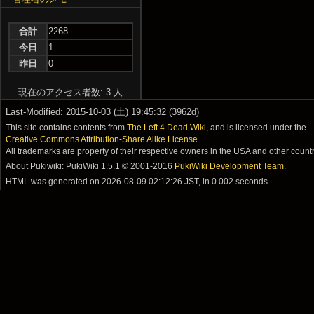
合計
2268
今日
1
昨日
0
現在のアクセス者数: 3 人
Last-Modified: 2015-10-03 (土) 19:45:32 (3962d)
This site contains contents from
The Left 4 Dead Wiki
, and is licensed under the
Creative Commons Attribution-Share Alike License
.
All trademarks are property of their respective owners in the USA and other countr
About Pukiwiki: PukiWiki 1.5.1 © 2001-2016
PukiWiki Development Team
.
HTML was generated on
2026-08-09 02:12:26 JST
, in 0.002 seconds.