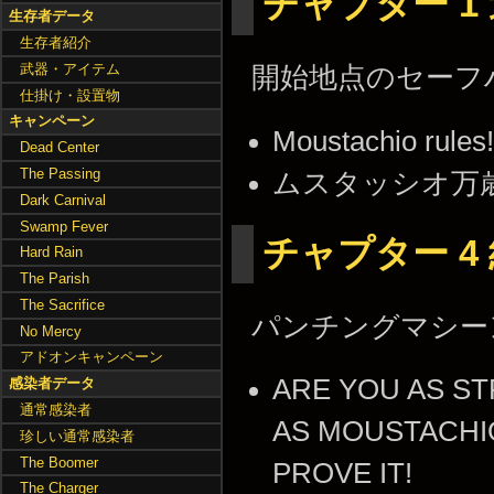
チャプター 1
生存者データ
生存者紹介
武器・アイテム
開始地点のセーフ
仕掛け・設置物
キャンペーン
Moustachio rules!
Dead Center
The Passing
ムスタッシオ万歳
Dark Carnival
Swamp Fever
チャプター 4
Hard Rain
The Parish
The Sacrifice
パンチングマシー
No Mercy
アドオンキャンペーン
ARE YOU AS S
感染者データ
通常感染者
AS MOUSTACHI
珍しい通常感染者
The Boomer
PROVE IT!
The Charger