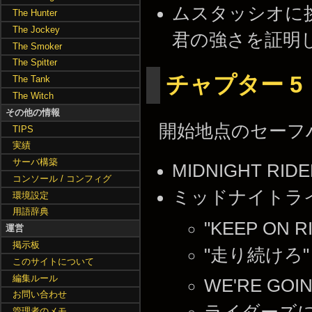
ムスタッシオに挑
The Hunter
The Jockey
君の強さを証明し
The Smoker
The Spitter
チャプター 5
The Tank
The Witch
その他の情報
開始地点のセーフ
TIPS
実績
サーバ構築
MIDNIGHT RIDER
コンソール / コンフィグ
ミッドナイトラ
環境設定
用語辞典
"KEEP ON RI
運営
掲示板
"走り続けろ"
このサイトについて
編集ルール
WE'RE GOIN
お問い合わせ
管理者のメモ