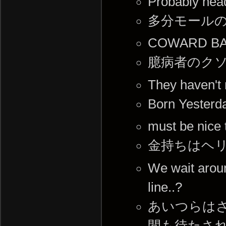
Probably head
多分モール
COWARD B
臆病者のク
They haven't
Born Ye
must be nice 
金持ちはヘ
We wait aroun
line..?
あいつらは
間も待たされ