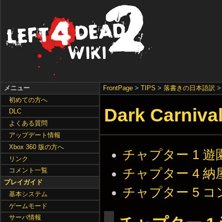
メニュー
FrontPage
>
TIPS
>
落書きの日本語訳
初めての方へ
Dark Carniva
DLC
よくある質問
アップデート情報
Xbox 360 版の方へ
チャプター 1 遊
リンク
チャプター 4 納
コメント一覧
プレイガイド
チャプター 5 
基本システム
ゲームモード
サーバ情報