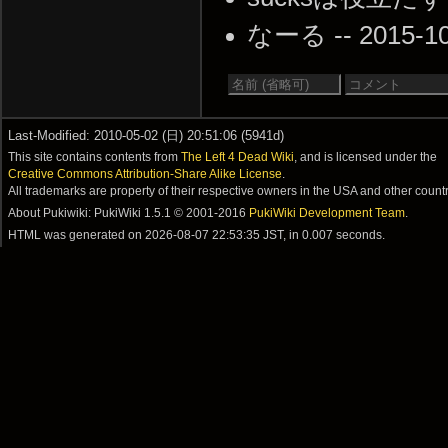
なーる -- 2015-10-
Last-Modified: 2010-05-02 (日) 20:51:06 (5941d)
This site contains contents from
The Left 4 Dead Wiki
, and is licensed under the
Creative Commons Attribution-Share Alike License
.
All trademarks are property of their respective owners in the USA and other countr
About Pukiwiki: PukiWiki 1.5.1 © 2001-2016
PukiWiki Development Team
.
HTML was generated on
2026-08-07 22:53:35 JST
, in 0.007 seconds.