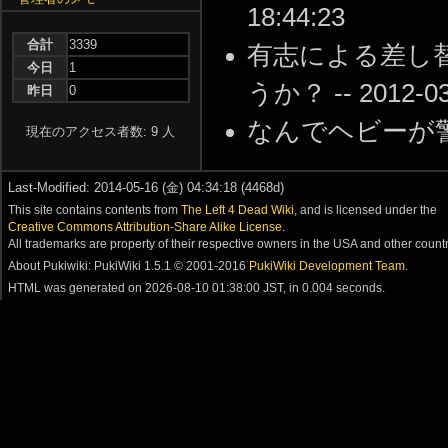
18:44:23
合計
3339
有志による差し
今日
1
うか？ -- 2012-03-
昨日
0
なんでヘビーが警護してん
現在のアクセス者数: 9 人
Last-Modified: 2014-05-16 (金) 04:34:18 (4468d)
This site contains contents from
The Left 4 Dead Wiki
, and is licensed under the
Creative Commons Attribution-Share Alike License
.
All trademarks are property of their respective owners in the USA and other countr
About Pukiwiki: PukiWiki 1.5.1 © 2001-2016
PukiWiki Development Team
.
HTML was generated on
2026-08-10 01:38:00 JST
, in 0.004 seconds.