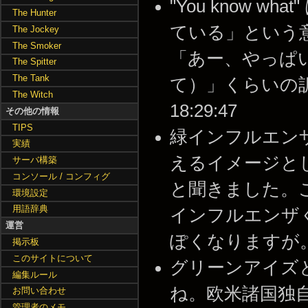
"You know
The Hunter
ている」という
The Jockey
The Smoker
「あー、やっぱ
The Spitter
The Tank
て）」くらいの訳でい
The Witch
18:29:47
その他の情報
TIPS
緑インフルエン
実績
えるイメージと
サーバ構築
コンソール / コンフィグ
と聞きました。
環境設定
用語辞典
インフルエンザ
運営
ぽくなりますが。 -- 2
掲示板
このサイトについて
グリーンアイズ
編集ルール
ね。欧米諸国独自のス
お問い合わせ
管理者のメモ