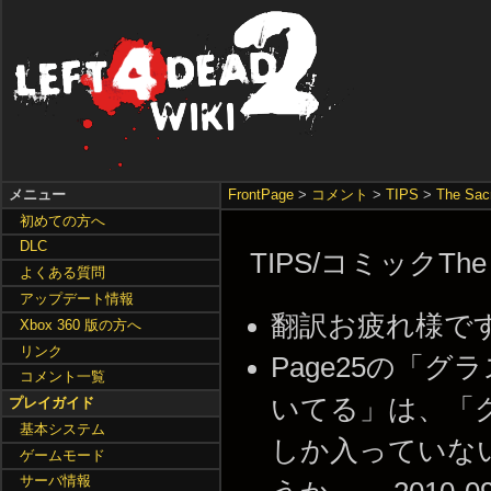
メニュー
FrontPage
>
コメント
>
TIPS
>
The S
初めての方へ
DLC
TIPS/コミックThe S
よくある質問
アップデート情報
翻訳お疲れ様です -- 2
Xbox 360 版の方へ
リンク
Page25の「
コメント一覧
いてる」は、「
プレイガイド
基本システム
しか入っていな
ゲームモード
サーバ情報