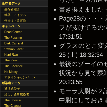
うか。 -- 2010-09-
生存者データ
書き換えました -- 20
生存者紹介
武器・アイテム
Page28の・
仕掛け・設置物
フが抜けてるので追加
キャンペーン
Dead Center
17:31:51
The Passing
Dark Carnival
グラスのとこ変えと
Swamp Fever
25 (土) 18:32:34
Hard Rain
The Parish
最後のゾーイのセリフ
The Sacrifice
状況から見て察知した
No Mercy
アドオンキャンペーン
20:23:55
感染者データ
通常感染者
モーラ大尉が２
珍しい通常感染者
中尉にしておきました -
The Boomer
The Charger