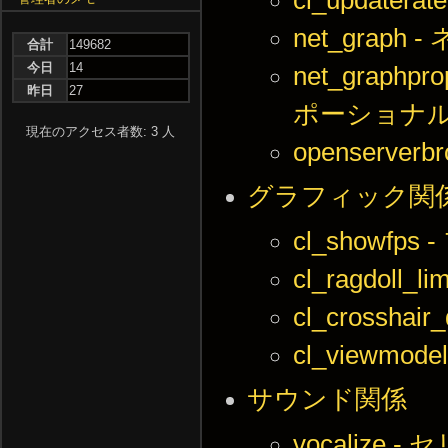
net_grap
合計
149682
今日
14
net_graphp
昨日
27
ポーショナ
現在のアクセス者数: 3 人
openserve
グラフィック関
cl_showf
cl_ragdol
cl_crossha
cl_viewmode
サウンド関係
vocalize