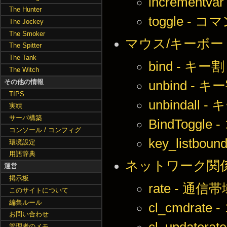
incremen
The Hunter
toggle 
The Jockey
The Smoker
マウス/キーボー
The Spitter
The Tank
bind - キ
The Witch
その他の情報
unbind -
TIPS
unbindal
実績
サーバ構築
BindTogg
コンソール / コンフィグ
key_list
環境設定
用語辞典
ネットワーク関
運営
掲示板
rate - 通信
このサイトについて
編集ルール
cl_cmdrat
お問い合わせ
cl_update
管理者のメモ