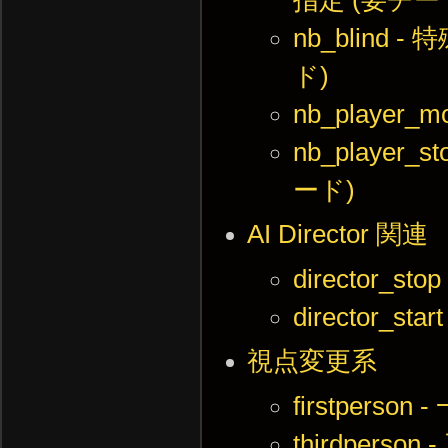
nb_blin
ド)
nb_playe
nb_playe
ード)
AI Director 関連
director
director_
視点変更系
firstpers
thirdper