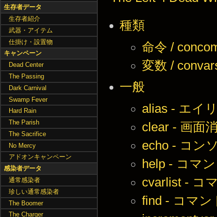
生存者データ
生存者紹介
種類
武器・アイテム
仕掛け・設置物
命令 / conco
キャンペーン
変数 / convars
Dead Center
The Passing
一般
Dark Carnival
Swamp Fever
alias - 
Hard Rain
The Parish
clear - 画面
The Sacrifice
echo - 
No Mercy
アドオンキャンペーン
help - コ
感染者データ
cvarlist 
通常感染者
珍しい通常感染者
find - コ
The Boomer
The Charger