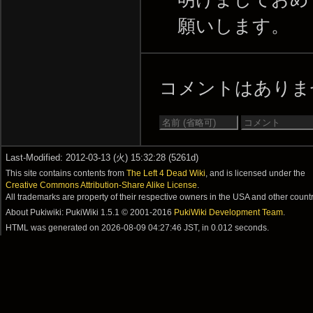
願いします。
コメントはあり
Last-Modified: 2012-03-13 (火) 15:32:28 (5261d)
This site contains contents from
The Left 4 Dead Wiki
, and is licensed under the
Creative Commons Attribution-Share Alike License
.
All trademarks are property of their respective owners in the USA and other countr
About Pukiwiki: PukiWiki 1.5.1 © 2001-2016
PukiWiki Development Team
.
HTML was generated on
2026-08-09 04:27:46 JST
, in 0.012 seconds.