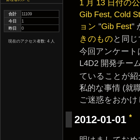
1 月 13 日付の公式
Gib Fest, Cold S
合計
11109
今日
1
ョン
"
Gib Fest
"
昨日
0
きのもの
と同じ
現在のアクセス者数: 4 人
今回アンケート
L4D2 開発チ
ていることが紹
私的な事情 (就
ご迷惑をおかけ
*
2012-01-01
明けましておめ