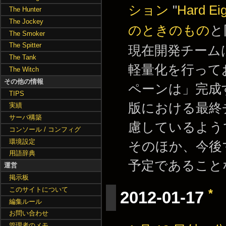
ション
"
Hard Eig
The Hunter
The Jockey
のときのもの
と
The Smoker
The Spitter
現在開発チームは次期
The Tank
軽量化を行っており
The Witch
その他の情報
ペーンは」完成す
TIPS
版における最終
実績
サーバ構築
慮しているよう
コンソール / コンフィグ
環境設定
そのほか、今後
用語辞典
予定であること
運営
掲示板
このサイトについて
*
2012-01-17
編集ルール
お問い合わせ
管理者のメモ